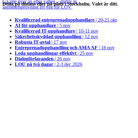
Gå inte över ån efter vatten – därför är
Delta på distans eller på plats i Stockholm. Valet är ditt.
laglighetsprövning fel väg för LOV
Kvalificerad entreprenad­upphandlare
| 20-21 okt
AI för upphandlare
| 5 nov
Kvalificerad IT-upphandlare
| 10-11 nov
Säkerhetsskyddad upphandling
| 12 nov
Robusta IT-avtal
| 17 nov
Entreprenadupphandling och AMA AF
| 18 nov
Leda upphandlingar effektivt
| 25 nov
Dialogförfaranden
| 26 nov
LOU på två dagar
| 2-3 dec 2026