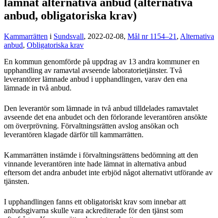
lämnat alternativa anbud (alternativa
anbud, obligatoriska krav)
Kammarrätten
i
Sundsvall
, 2022-02-08,
Mål nr 1154–21
,
Alternativa
anbud
,
Obligatoriska krav
En kommun genomförde på uppdrag av 13 andra kommuner en
upphandling av ramavtal avseende laboratorietjänster. Två
leverantörer lämnade anbud i upphandlingen, varav den ena
lämnade in två anbud.
Den leverantör som lämnade in två anbud tilldelades ramavtalet
avseende det ena anbudet och den förlorande leverantören ansökte
om överprövning. Förvaltningsrätten avslog ansökan och
leverantören klagade därför till kammarrätten.
Kammarrätten instämde i förvaltningsrättens bedömning att den
vinnande leverantören inte hade lämnat in alternativa anbud
eftersom det andra anbudet inte erbjöd något alternativt utförande av
tjänsten.
I upphandlingen fanns ett obligatoriskt krav som innebar att
anbudsgivarna skulle vara ackrediterade för den tjänst som