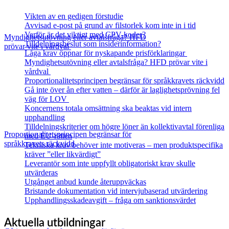
Vikten av en gedigen förstudie
Avvisad e-post på grund av filstorlek kom inte in i tid
Varför är det viktigt med CPV-koder?
Myndighetsutövning eller avtalsfråga? HFD
Tilldelningsbeslut som insiderinformation?
prövar vite i vårdval
Låga krav öppnar för nyskapande prisförklaringar
Myndighetsutövning eller avtalsfråga? HFD prövar vite i
vårdval
Proportionalitetsprincipen begränsar för språkkravets räckvidd
Gå inte över ån efter vatten – därför är laglighetsprövning fel
väg för LOV
Koncernens totala omsättning ska beaktas vid intern
upphandling
Tilldelningskriterier om högre löner än kollektivavtal förenliga
Proportionalitetsprincipen begränsar för
med EU‑rätten
språkkravets räckvidd
Tekniska krav behöver inte motiveras – men produktspecifika
kräver ”eller likvärdigt”
Leverantör som inte uppfyllt obligatoriskt krav skulle
utvärderas
Utgånget anbud kunde återuppväckas
Bristande dokumentation vid intervjubaserad utvärdering
Upphandlingsskadeavgift – fråga om sanktionsvärdet
Aktuella utbildningar