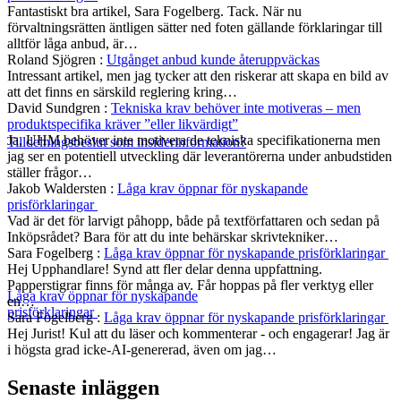
Fantastiskt bra artikel, Sara Fogelberg. Tack. När nu
förvaltningsrätten äntligen sätter ned foten gällande förklaringar till
alltför låga anbud, är…
Roland Sjögren
:
Utgånget anbud kunde återuppväckas
Intressant artikel, men jag tycker att den riskerar att skapa en bild av
att det finns en särskild reglering kring…
David Sundgren
:
Tekniska krav behöver inte motiveras – men
produktspecifika kräver ”eller likvärdigt”
Ja, UHM behöver inte motivera de tekniska specifikationerna men
Tilldelningsbeslut som insiderinformation?
jag ser en potentiell utveckling där leverantörerna under anbudstiden
ställer frågor…
Jakob Waldersten
:
Låga krav öppnar för nyskapande
prisförklaringar
Vad är det för larvigt påhopp, både på textförfattaren och sedan på
Inköpsrådet? Bara för att du inte behärskar skrivtekniker…
Sara Fogelberg
:
Låga krav öppnar för nyskapande prisförklaringar
Hej Upphandlare! Synd att fler delar denna uppfattning.
Papperstigrar finns för många av. Får hoppas på fler verktyg eller
Låga krav öppnar för nyskapande
en…
prisförklaringar
Sara Fogelberg
:
Låga krav öppnar för nyskapande prisförklaringar
Hej Jurist! Kul att du läser och kommenterar - och engagerar! Jag är
i högsta grad icke-AI-genererad, även om jag…
Senaste inläggen