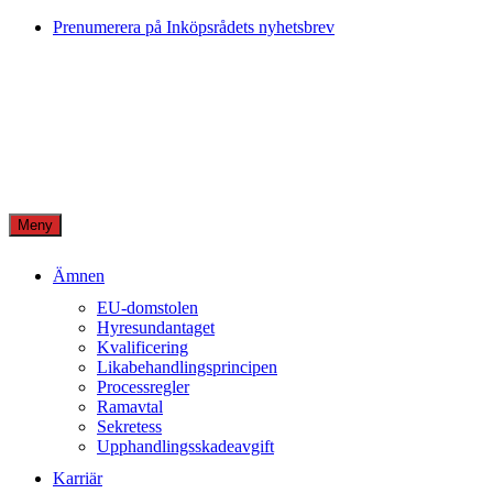
Skip
Prenumerera på Inköpsrådets nyhetsbrev
to
content
Meny
Ämnen
EU-domstolen
Hyresundantaget
Kvalificering
Likabehandlingsprincipen
Processregler
Ramavtal
Sekretess
Upphandlingsskadeavgift
Karriär