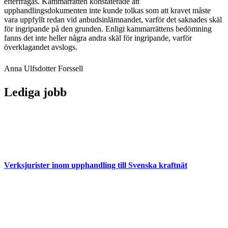
efterfrågas. Kammarrätten konstaterade att
upphandlingsdokumenten inte kunde tolkas som att kravet måste
vara uppfyllt redan vid anbudsinlämnandet, varför det saknades skäl
för ingripande på den grunden. Enligt kammarrättens bedömning
fanns det inte heller några andra skäl för ingripande, varför
överklagandet avslogs.
Anna Ulfsdotter Forssell
Lediga jobb
Verksjurister inom upphandling till Svenska kraftnät