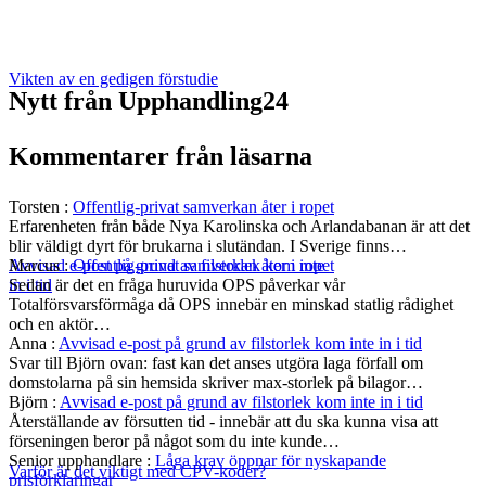
Vikten av en gedigen förstudie
Nytt från Upphandling24
Kommentarer från läsarna
Torsten
:
Offentlig-privat samverkan åter i ropet
Erfarenheten från både Nya Karolinska och Arlandabanan är att det
blir väldigt dyrt för brukarna i slutändan. I Sverige finns…
Marcus
:
Offentlig-privat samverkan åter i ropet
Avvisad e-post på grund av filstorlek kom inte
Sedan är det en fråga huruvida OPS påverkar vår
in i tid
Totalförsvarsförmåga då OPS innebär en minskad statlig rådighet
och en aktör…
Anna
:
Avvisad e-post på grund av filstorlek kom inte in i tid
Svar till Björn ovan: fast kan det anses utgöra laga förfall om
domstolarna på sin hemsida skriver max-storlek på bilagor…
Björn
:
Avvisad e-post på grund av filstorlek kom inte in i tid
Återställande av försutten tid - innebär att du ska kunna visa att
förseningen beror på något som du inte kunde…
Senior upphandlare
:
Låga krav öppnar för nyskapande
Varför är det viktigt med CPV-koder?
prisförklaringar