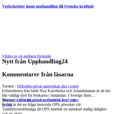
Verksjurister inom upphandling till Svenska kraftnät
Vikten av en gedigen förstudie
Nytt från Upphandling24
Kommentarer från läsarna
Torsten
:
Offentlig-privat samverkan åter i ropet
Erfarenheten från både Nya Karolinska och Arlandabanan är att det
blir väldigt dyrt för brukarna i slutändan. I Sverige finns…
Marcus
:
Offentlig-privat samverkan åter i ropet
Avvisad e-post på grund av filstorlek kom inte
Sedan är det en fråga huruvida OPS påverkar vår
in i tid
Totalförsvarsförmåga då OPS innebär en minskad statlig rådighet
och en aktör…