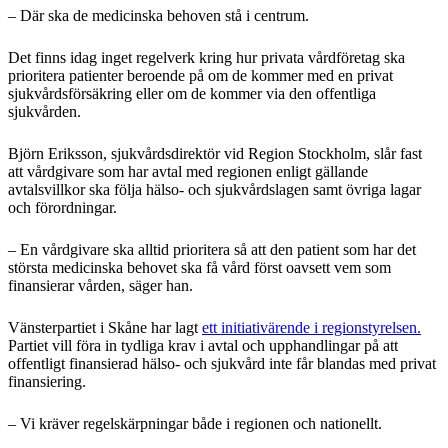
– Där ska de medicinska behoven stå i centrum.
Det finns idag inget regelverk kring hur privata vårdföretag ska
prioritera patienter beroende på om de kommer med en privat
sjukvårdsförsäkring eller om de kommer via den offentliga
sjukvården.
Björn Eriksson, sjukvårdsdirektör vid Region Stockholm, slår fast
att vårdgivare som har avtal med regionen enligt gällande
avtalsvillkor ska följa hälso- och sjukvårdslagen samt övriga lagar
och förordningar.
– En vårdgivare ska alltid prioritera så att den patient som har det
största medicinska behovet ska få vård först oavsett vem som
finansierar vården, säger han.
Vänsterpartiet i Skåne har lagt
ett initiativärende i regionstyrelsen.
Partiet vill föra in tydliga krav i avtal och upphandlingar på att
offentligt finansierad hälso- och sjukvård inte får blandas med privat
finansiering.
– Vi kräver regelskärpningar både i regionen och nationellt.