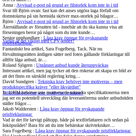
Anna
:
Avvisad e-post på grund av filstorlek kom inte in i tid
Svar till Björn ovan: fast kan det anses utgöra laga förfall om
domstolarna på sin hemsida skriver max-storlek på bilagor…
Björn
:
Avvisad e-post på grund av filstorlek kom inte in i tid
Återställande av försutten tid - innebär att du ska kunna visa att
förseningen beror på något som du inte kunde…
Senior upphandlare
:
Låga krav öppnar för nyskapande
Varför är det viktigt med CPV-koder?
prisförklaringar
Fantastiskt bra artikel, Sara Fogelberg. Tack. När nu
förvaltningsrätten äntligen sätter ned foten gällande förklaringar till
alltför låga anbud, är…
Roland Sjögren
:
Utgånget anbud kunde återuppväckas
Intressant artikel, men jag tycker att den riskerar att skapa en bild av
att det finns en särskild reglering kring…
David Sundgren
:
Tekniska krav behöver inte motiveras – men
produktspecifika kräver ”eller likvärdigt”
Ja, UHM behöver inte motivera de tekniska specifikationerna men
Tilldelningsbeslut som insiderinformation?
jag ser en potentiell utveckling där leverantörerna under anbudstiden
ställer frågor…
Jakob Waldersten
:
Låga krav öppnar för nyskapande
prisförklaringar
Vad är det för larvigt påhopp, både på textförfattaren och sedan på
Inköpsrådet? Bara för att du inte behärskar skrivtekniker…
Sara Fogelberg
:
Låga krav öppnar för nyskapande prisförklaringar