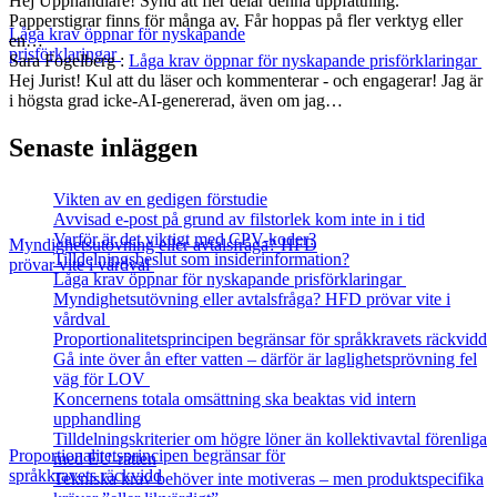
Hej Upphandlare! Synd att fler delar denna uppfattning.
Papperstigrar finns för många av. Får hoppas på fler verktyg eller
Låga krav öppnar för nyskapande
en…
prisförklaringar
Sara Fogelberg
:
Låga krav öppnar för nyskapande prisförklaringar
Hej Jurist! Kul att du läser och kommenterar - och engagerar! Jag är
i högsta grad icke-AI-genererad, även om jag…
Senaste inläggen
Vikten av en gedigen förstudie
Avvisad e-post på grund av filstorlek kom inte in i tid
Varför är det viktigt med CPV-koder?
Myndighetsutövning eller avtalsfråga? HFD
Tilldelningsbeslut som insiderinformation?
prövar vite i vårdval
Låga krav öppnar för nyskapande prisförklaringar
Myndighetsutövning eller avtalsfråga? HFD prövar vite i
vårdval
Proportionalitetsprincipen begränsar för språkkravets räckvidd
Gå inte över ån efter vatten – därför är laglighetsprövning fel
väg för LOV
Koncernens totala omsättning ska beaktas vid intern
upphandling
Tilldelningskriterier om högre löner än kollektivavtal förenliga
Proportionalitetsprincipen begränsar för
med EU‑rätten
språkkravets räckvidd
Tekniska krav behöver inte motiveras – men produktspecifika