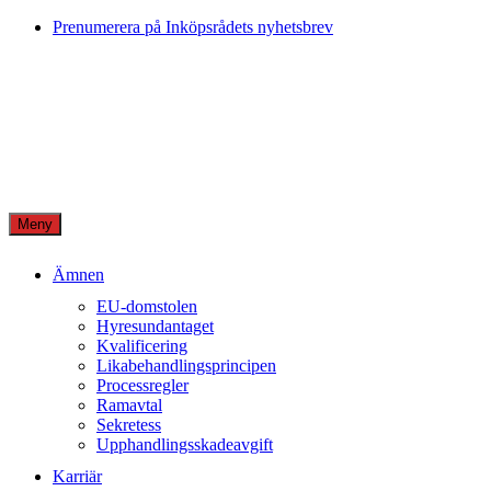
Skip
Prenumerera på Inköpsrådets nyhetsbrev
to
content
Meny
Ämnen
EU-domstolen
Hyresundantaget
Kvalificering
Likabehandlingsprincipen
Processregler
Ramavtal
Sekretess
Upphandlingsskadeavgift
Karriär