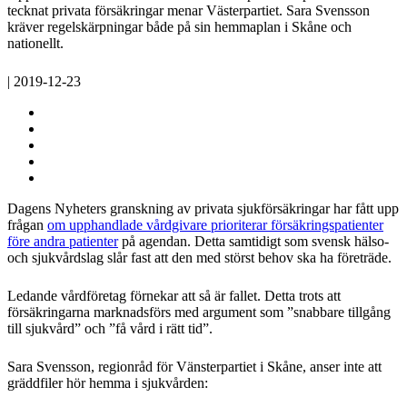
tecknat privata försäkringar menar Västerpartiet. Sara Svensson
kräver regelskärpningar både på sin hemmaplan i Skåne och
nationellt.
| 2019-12-23
Dagens Nyheters granskning av privata sjukförsäkringar har fått upp
frågan
om upphandlade vårdgivare prioriterar försäkringspatienter
före andra patienter
på agendan. Detta samtidigt som svensk hälso-
och sjukvårdslag slår fast att den med störst behov ska ha företräde.
Ledande vårdföretag förnekar att så är fallet. Detta trots att
försäkringarna marknadsförs med argument som ”snabbare tillgång
till sjukvård” och ”få vård i rätt tid”.
Sara Svensson, regionråd för Vänsterpartiet i Skåne, anser inte att
gräddfiler hör hemma i sjukvården: