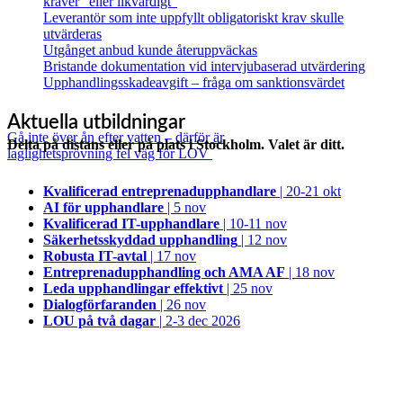
kräver ”eller likvärdigt”
Leverantör som inte uppfyllt obligatoriskt krav skulle
utvärderas
Utgånget anbud kunde återuppväckas
Bristande dokumentation vid intervjubaserad utvärdering
Upphandlingsskadeavgift – fråga om sanktionsvärdet
Aktuella utbildningar
Gå inte över ån efter vatten – därför är
Delta på distans eller på plats i Stockholm. Valet är ditt.
laglighetsprövning fel väg för LOV
Kvalificerad entreprenad­upphandlare
| 20-21 okt
AI för upphandlare
| 5 nov
Kvalificerad IT-upphandlare
| 10-11 nov
Säkerhetsskyddad upphandling
| 12 nov
Robusta IT-avtal
| 17 nov
Entreprenadupphandling och AMA AF
| 18 nov
Leda upphandlingar effektivt
| 25 nov
Dialogförfaranden
| 26 nov
LOU på två dagar
| 2-3 dec 2026