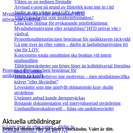
Vikten av en gedigen förstudie
Avvisad e-post på grund av filstorlek kom inte in i tid
Varför är det viktigt med CPV-koder?
Myndighetsutövning eller avtalsfråga? HFD
Tilldelningsbeslut som insiderinformation?
prövar vite i vårdval
Låga krav öppnar för nyskapande prisförklaringar
Myndighetsutövning eller avtalsfråga? HFD prövar vite i
vårdval
Proportionalitetsprincipen begränsar för språkkravets räckvidd
Gå inte över ån efter vatten – därför är laglighetsprövning fel
väg för LOV
Koncernens totala omsättning ska beaktas vid intern
upphandling
Tilldelningskriterier om högre löner än kollektivavtal förenliga
Proportionalitetsprincipen begränsar för
med EU‑rätten
språkkravets räckvidd
Tekniska krav behöver inte motiveras – men produktspecifika
kräver ”eller likvärdigt”
Leverantör som inte uppfyllt obligatoriskt krav skulle
utvärderas
Utgånget anbud kunde återuppväckas
Bristande dokumentation vid intervjubaserad utvärdering
Upphandlingsskadeavgift – fråga om sanktionsvärdet
Aktuella utbildningar
Gå inte över ån efter vatten – därför är
Delta på distans eller på plats i Stockholm. Valet är ditt.
laglighetsprövning fel väg för LOV