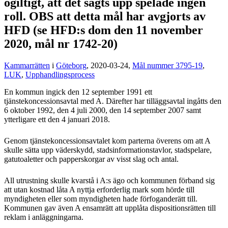
ogiltigt, att det sagts upp spelade ingen
roll. OBS att detta mål har avgjorts av
HFD (se HFD:s dom den 11 november
2020, mål nr 1742-20)
Kammarrätten
i
Göteborg
, 2020-03-24,
Mål nummer 3795-19
,
LUK
,
Upphandlingsprocess
En kommun ingick den 12 september 1991 ett
tjänstekoncessionsavtal med A. Därefter har tilläggsavtal ingåtts den
6 oktober 1992, den 4 juli 2000, den 14 september 2007 samt
ytterligare ett den 4 januari 2018.
Genom tjänstekoncessionsavtalet kom parterna överens om att A
skulle sätta upp väderskydd, stadsinformationstavlor, stadspelare,
gatutoaletter och papperskorgar av visst slag och antal.
All utrustning skulle kvarstå i A:s ägo och kommunen förband sig
att utan kostnad låta A nyttja erforderlig mark som hörde till
myndigheten eller som myndigheten hade förfoganderätt till.
Kommunen gav även A ensamrätt att upplåta dispositionsrätten till
reklam i anläggningarna.