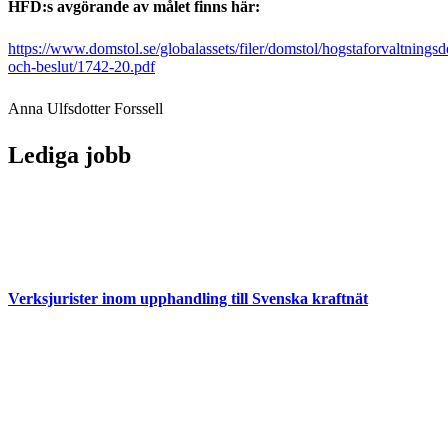
HFD:s avgörande av målet finns här:
https://www.domstol.se/globalassets/filer/domstol/hogstaforvaltning
och-beslut/1742-20.pdf
Anna Ulfsdotter Forssell
Lediga jobb
Verksjurister inom upphandling till Svenska kraftnät