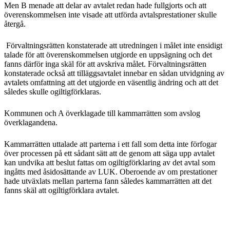
Men B menade att delar av avtalet redan hade fullgjorts och att
överenskommelsen inte visade att utförda avtalsprestationer skulle
återgå.
Förvaltningsrätten konstaterade att utredningen i målet inte ensidigt
talade för att överenskommelsen utgjorde en uppsägning och det
fanns därför inga skäl för att avskriva målet. Förvaltningsrätten
konstaterade också att tilläggsavtalet innebar en sådan utvidgning av
avtalets omfattning att det utgjorde en väsentlig ändring och att det
således skulle ogiltigförklaras.
Kommunen och A överklagade till kammarrätten som avslog
överklagandena.
Kammarrätten uttalade att parterna i ett fall som detta inte förfogar
över processen på ett sådant sätt att de genom att säga upp avtalet
kan undvika att beslut fattas om ogiltigförklaring av det avtal som
ingåtts med åsidosättande av LUK. Oberoende av om prestationer
hade utväxlats mellan parterna fann således kammarrätten att det
fanns skäl att ogiltigförklara avtalet.