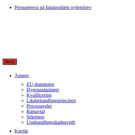
Skip
Prenumerera på Inköpsrådets nyhetsbrev
to
content
Meny
Ämnen
EU-domstolen
Hyresundantaget
Kvalificering
Likabehandlingsprincipen
Processregler
Ramavtal
Sekretess
Upphandlingsskadeavgift
Karriär