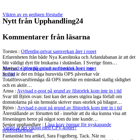
Vikten av en gedigen förstudie
Nytt från Upphandling24
Kommentarer från läsarna
Torsten
:
Offentlig-privat samverkan åter i ropet
Erfarenheten från både Nya Karolinska och Arlandabanan är att det
blir väldigt dyrt för brukarna i slutändan. I Sverige finns…
Marcus
:
Offentlig-privat samverkan åter i ropet
Avvisad e-post på grund av filstorlek kom inte
Sedan är det en fråga huruvida OPS påverkar vår
in i tid
Totalförsvarsförmåga då OPS innebär en minskad statlig rådighet
och en aktör…
Anna
:
Avvisad e-post på grund av filstorlek kom inte in i tid
Svar till Björn ovan: fast kan det anses utgöra laga förfall om
domstolarna på sin hemsida skriver max-storlek på bilagor…
Björn
:
Avvisad e-post på grund av filstorlek kom inte in i tid
Återställande av försutten tid - innebär att du ska kunna visa att
förseningen beror på något som du inte kunde…
Senior upphandlare
:
Låga krav öppnar för nyskapande
Varför är det viktigt med CPV-koder?
prisförklaringar
Fantastiskt bra artikel, Sara Fogelberg. Tack. När nu