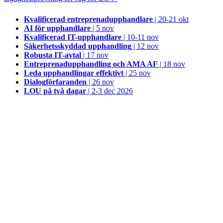
Kvalificerad entreprenad­upphandlare
| 20-21 okt
AI för upphandlare
| 5 nov
Kvalificerad IT-upphandlare
| 10-11 nov
Säkerhetsskyddad upphandling
| 12 nov
Robusta IT-avtal
| 17 nov
Entreprenadupphandling och AMA AF
| 18 nov
Leda upphandlingar effektivt
| 25 nov
Dialogförfaranden
| 26 nov
LOU på två dagar
| 2-3 dec 2026