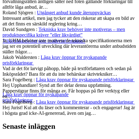
förvaltningsrätten äntligen sätter ned foten gällande förklaringar till
alltför låga anbud, är…
Roland Sjögren
:
Utgånget anbud kunde återuppväckas
Intressant artikel, men jag tycker att den riskerar att skapa en bild av
att det finns en särskild reglering kring…
David Sundgren
:
Tekniska krav behöver inte motiveras – men
produktspecifika kräver ”eller likvärdigt”
Ja, UHM behöver inte motivera de tekniska specifikationerna men
Tilldelningsbeslut som insiderinformation?
jag ser en potentiell utveckling där leverantörerna under anbudstiden
ställer frågor…
Jakob Waldersten
:
Låga krav öppnar för nyskapande
prisförklaringar
Vad är det för larvigt påhopp, både på textförfattaren och sedan på
Inköpsrådet? Bara för att du inte behärskar skrivtekniker…
Sara Fogelberg
:
Låga krav öppnar för nyskapande prisförklaringar
Hej Upphandlare! Synd att fler delar denna uppfattning.
Papperstigrar finns för många av. Får hoppas på fler verktyg eller
Låga krav öppnar för nyskapande
en…
prisförklaringar
Sara Fogelberg
:
Låga krav öppnar för nyskapande prisförklaringar
Hej Jurist! Kul att du läser och kommenterar - och engagerar! Jag är
i högsta grad icke-AI-genererad, även om jag…
Senaste inläggen