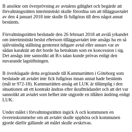
B ansökte om överprövning av avtalens giltighet och begärde att
förvaltningsrätten interimistiskt skulle förordna om att tilläggsavtalet
av den 4 januari 2018 inte skulle få fullgöras till dess något annat
bestämts.
Förvaltningsrätten beslutade den 26 februari 2018 att avslå yrkandet
om interimistiskt beslut eftersom tilläggsavtalet inte ansågs ha en så
självständig ställning gentemot tidigare avtal eller annars var av
sådan karaktär att det borde ha betraktats som en koncession i sig.
Det ansågs inte sannolikt att B:s talan kunde prövas enligt den
nuvarande lagstiftningen.
B överklagade detta avgörande till Kammarrätten i Göteborg som
beslutade att avtalet inte fick fullgöras innan annat hade bestämts
(mål nr 972-18). Kammarrätten ansåg att LUK är tillämplig i den
situationen att ett kontrakt ändras efter ikraftträdandet och att det var
sannolikt att avtalet som helhet inte utgjorde en tillåten ändring enligt
LUK.
Under målet i förvaltningsrätten ingick A och kommunen en
överenskommelse om att avtalet skulle upphöra och kommunen
gjorde därför gällande att målet skulle avskrivas.