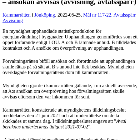
– ansökan avvisas (avvisning, avtalsspärr)
Kammarrätten
i
Jönköping
, 2022-05-25,
Mål nr 117-22
,
Avtalsspärr
,
Avvisning
En myndighet upphandlade statistikproduktion för
energianvändning i byggnader. Upphandlingen genomfördes som ett
öppet förfarande enligt LOU. A och B lämnade anbud. B tilldelades
kontraktet och A ansökte om överprövning av upphandlingen.
Förvaltningsrätten biföll ansökan och förordnade att upphandlingen
skulle rättas på så sätt att B:s anbud inte fick beaktas. Myndigheten
överklagade förvaltningsrättens dom till kammarrätten.
Myndigheten gjorde i kammarrätten gällande, i nu aktuellt avseende,
att A:s ansökan om överprövning hos förvaltningsrätten skulle
avvisas eftersom den var inkommen för sent.
Kammarrätten konstaterade att myndighetens tilldelningsbeslut
meddelades den 21 juni 2021 och att underrättelse om detta
skickades ut samma dag. I tilldelningsbeslutet angavs att ”
Avtal
beräknas undertecknas tidigast 2021-07-
02”.
A hade inte i förvaltningsrätten gjort gällande att det fanns