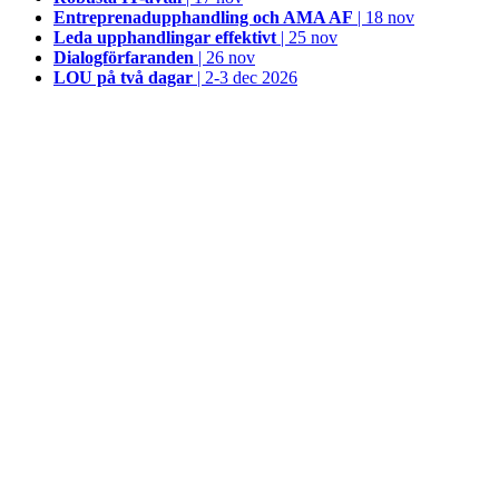
Entreprenadupphandling och AMA AF
| 18 nov
Leda upphandlingar effektivt
| 25 nov
Dialogförfaranden
| 26 nov
LOU på två dagar
| 2-3 dec 2026