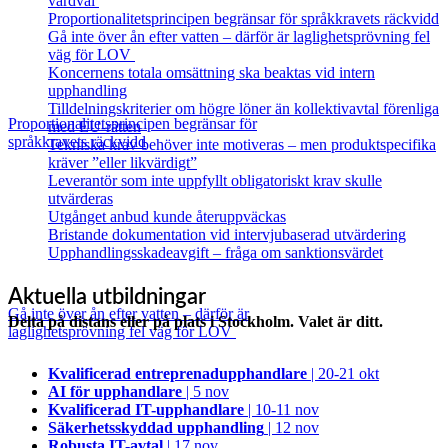
vårdval
Proportionalitetsprincipen begränsar för språkkravets räckvidd
Gå inte över ån efter vatten – därför är laglighetsprövning fel
väg för LOV
Koncernens totala omsättning ska beaktas vid intern
upphandling
Tilldelningskriterier om högre löner än kollektivavtal förenliga
Proportionalitetsprincipen begränsar för
med EU‑rätten
språkkravets räckvidd
Tekniska krav behöver inte motiveras – men produktspecifika
kräver ”eller likvärdigt”
Leverantör som inte uppfyllt obligatoriskt krav skulle
utvärderas
Utgånget anbud kunde återuppväckas
Bristande dokumentation vid intervjubaserad utvärdering
Upphandlingsskadeavgift – fråga om sanktionsvärdet
Aktuella utbildningar
Gå inte över ån efter vatten – därför är
Delta på distans eller på plats i Stockholm. Valet är ditt.
laglighetsprövning fel väg för LOV
Kvalificerad entreprenad­upphandlare
| 20-21 okt
AI för upphandlare
| 5 nov
Kvalificerad IT-upphandlare
| 10-11 nov
Säkerhetsskyddad upphandling
| 12 nov
Robusta IT-avtal
| 17 nov