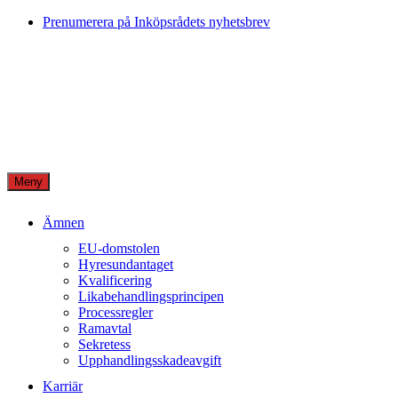
Skip
Prenumerera på Inköpsrådets nyhetsbrev
to
content
Meny
Ämnen
EU-domstolen
Hyresundantaget
Kvalificering
Likabehandlingsprincipen
Processregler
Ramavtal
Sekretess
Upphandlingsskadeavgift
Karriär