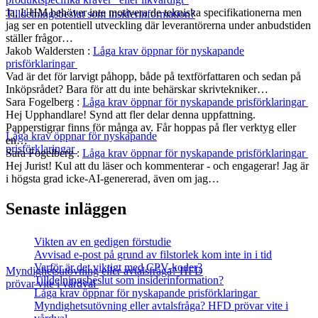
Ja, UHM behöver inte motivera de tekniska specifikationerna men
Tilldelningsbeslut som insiderinformation?
jag ser en potentiell utveckling där leverantörerna under anbudstiden
ställer frågor…
Jakob Waldersten
:
Låga krav öppnar för nyskapande
prisförklaringar
Vad är det för larvigt påhopp, både på textförfattaren och sedan på
Inköpsrådet? Bara för att du inte behärskar skrivtekniker…
Sara Fogelberg
:
Låga krav öppnar för nyskapande prisförklaringar
Hej Upphandlare! Synd att fler delar denna uppfattning.
Papperstigrar finns för många av. Får hoppas på fler verktyg eller
Låga krav öppnar för nyskapande
en…
prisförklaringar
Sara Fogelberg
:
Låga krav öppnar för nyskapande prisförklaringar
Hej Jurist! Kul att du läser och kommenterar - och engagerar! Jag är
i högsta grad icke-AI-genererad, även om jag…
Senaste inläggen
Vikten av en gedigen förstudie
Avvisad e-post på grund av filstorlek kom inte in i tid
Varför är det viktigt med CPV-koder?
Myndighetsutövning eller avtalsfråga? HFD
Tilldelningsbeslut som insiderinformation?
prövar vite i vårdval
Låga krav öppnar för nyskapande prisförklaringar
Myndighetsutövning eller avtalsfråga? HFD prövar vite i