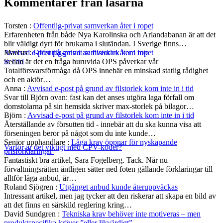
Kommentarer från läsarna
Torsten
:
Offentlig-privat samverkan åter i ropet
Erfarenheten från både Nya Karolinska och Arlandabanan är att det
blir väldigt dyrt för brukarna i slutändan. I Sverige finns…
Marcus
:
Offentlig-privat samverkan åter i ropet
Avvisad e-post på grund av filstorlek kom inte
Sedan är det en fråga huruvida OPS påverkar vår
in i tid
Totalförsvarsförmåga då OPS innebär en minskad statlig rådighet
och en aktör…
Anna
:
Avvisad e-post på grund av filstorlek kom inte in i tid
Svar till Björn ovan: fast kan det anses utgöra laga förfall om
domstolarna på sin hemsida skriver max-storlek på bilagor…
Björn
:
Avvisad e-post på grund av filstorlek kom inte in i tid
Återställande av försutten tid - innebär att du ska kunna visa att
förseningen beror på något som du inte kunde…
Senior upphandlare
:
Låga krav öppnar för nyskapande
Varför är det viktigt med CPV-koder?
prisförklaringar
Fantastiskt bra artikel, Sara Fogelberg. Tack. När nu
förvaltningsrätten äntligen sätter ned foten gällande förklaringar till
alltför låga anbud, är…
Roland Sjögren
:
Utgånget anbud kunde återuppväckas
Intressant artikel, men jag tycker att den riskerar att skapa en bild av
att det finns en särskild reglering kring…
David Sundgren
:
Tekniska krav behöver inte motiveras – men
produktspecifika kräver ”eller likvärdigt”