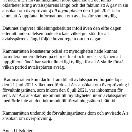
oklarheter kring avtalsspärrens längd och det faktum att A gav in sin
ansökan om överprövning
till myndigheten
den 1 juli 2021 talar
emot att A uppfattat informationen om avtalsspärr som otydlig.
Datumet angivet i tilldelningsbeslutet inföll även den elfte dagen
efter att underrättelsen hade skickats vilket ger stöd för att
avtalsspärrens längd följde huvudregeln om tio dagar.
Kammarrätten konstaterar också att myndigheten hade kunnat
formulera underrättelsen på ett mer klart och precist sätt, men att
uppgifterna ändå har varit tillräckligt tydliga för att A skulle förstå
vilken period avtalsspärren avsåg.
Kammarrätten kom därför fram till att avtalsspärren började löpa
den 21 juni 2021 vilket medförde att A:s ansökan om överprövning i
förvaltningsrätten, som inkom den 6 juli 2021, var inkommen för
sent. Att A:s ansökan inkommit till myndigheten inom avtalsspärren
medförde inte att den inkommit till förvaltningsrätten i rätt tid.
Kammarrätten undanröjde förvaltningsrättens dom och avvisade A:s
ansökan om överprövning.
Anna Ulfsdotter