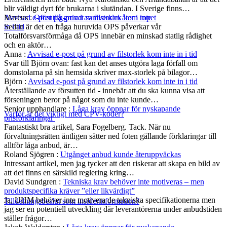
blir väldigt dyrt för brukarna i slutändan. I Sverige finns…
Marcus
:
Offentlig-privat samverkan åter i ropet
Avvisad e-post på grund av filstorlek kom inte
Sedan är det en fråga huruvida OPS påverkar vår
in i tid
Totalförsvarsförmåga då OPS innebär en minskad statlig rådighet
och en aktör…
Anna
:
Avvisad e-post på grund av filstorlek kom inte in i tid
Svar till Björn ovan: fast kan det anses utgöra laga förfall om
domstolarna på sin hemsida skriver max-storlek på bilagor…
Björn
:
Avvisad e-post på grund av filstorlek kom inte in i tid
Återställande av försutten tid - innebär att du ska kunna visa att
förseningen beror på något som du inte kunde…
Senior upphandlare
:
Låga krav öppnar för nyskapande
Varför är det viktigt med CPV-koder?
prisförklaringar
Fantastiskt bra artikel, Sara Fogelberg. Tack. När nu
förvaltningsrätten äntligen sätter ned foten gällande förklaringar till
alltför låga anbud, är…
Roland Sjögren
:
Utgånget anbud kunde återuppväckas
Intressant artikel, men jag tycker att den riskerar att skapa en bild av
att det finns en särskild reglering kring…
David Sundgren
:
Tekniska krav behöver inte motiveras – men
produktspecifika kräver ”eller likvärdigt”
Ja, UHM behöver inte motivera de tekniska specifikationerna men
Tilldelningsbeslut som insiderinformation?
jag ser en potentiell utveckling där leverantörerna under anbudstiden
ställer frågor…