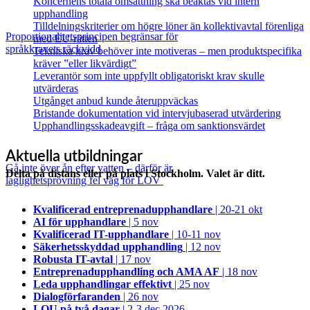
Koncernens totala omsättning ska beaktas vid intern
upphandling
Tilldelningskriterier om högre löner än kollektivavtal förenliga
Proportionalitetsprincipen begränsar för
med EU‑rätten
språkkravets räckvidd
Tekniska krav behöver inte motiveras – men produktspecifika
kräver ”eller likvärdigt”
Leverantör som inte uppfyllt obligatoriskt krav skulle
utvärderas
Utgånget anbud kunde återuppväckas
Bristande dokumentation vid intervjubaserad utvärdering
Upphandlingsskadeavgift – fråga om sanktionsvärdet
Aktuella utbildningar
Gå inte över ån efter vatten – därför är
Delta på distans eller på plats i Stockholm. Valet är ditt.
laglighetsprövning fel väg för LOV
Kvalificerad entreprenad­upphandlare
| 20-21 okt
AI för upphandlare
| 5 nov
Kvalificerad IT-upphandlare
| 10-11 nov
Säkerhetsskyddad upphandling
| 12 nov
Robusta IT-avtal
| 17 nov
Entreprenadupphandling och AMA AF
| 18 nov
Leda upphandlingar effektivt
| 25 nov
Dialogförfaranden
| 26 nov
LOU på två dagar
| 2-3 dec 2026