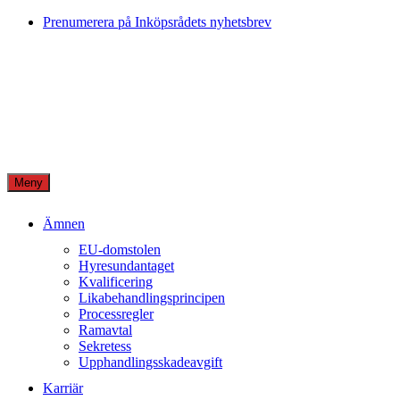
Skip
Prenumerera på Inköpsrådets nyhetsbrev
to
content
Meny
Ämnen
EU-domstolen
Hyresundantaget
Kvalificering
Likabehandlingsprincipen
Processregler
Ramavtal
Sekretess
Upphandlingsskadeavgift
Karriär