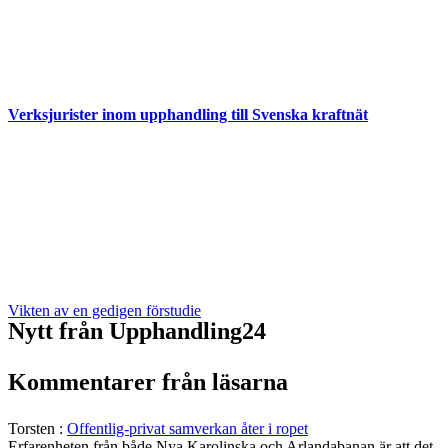
Verksjurister inom upphandling till Svenska kraftnät
Vikten av en gedigen förstudie
Nytt från Upphandling24
Kommentarer från läsarna
Torsten
:
Offentlig-privat samverkan åter i ropet
Erfarenheten från både Nya Karolinska och Arlandabanan är att det