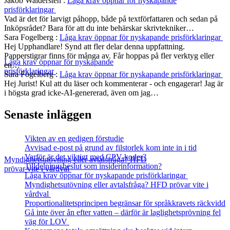
Jakob Waldersten
:
Låga krav öppnar för nyskapande
prisförklaringar
Vad är det för larvigt påhopp, både på textförfattaren och sedan på
Inköpsrådet? Bara för att du inte behärskar skrivtekniker…
Sara Fogelberg
:
Låga krav öppnar för nyskapande prisförklaringar
Hej Upphandlare! Synd att fler delar denna uppfattning.
Papperstigrar finns för många av. Får hoppas på fler verktyg eller
Låga krav öppnar för nyskapande
en…
prisförklaringar
Sara Fogelberg
:
Låga krav öppnar för nyskapande prisförklaringar
Hej Jurist! Kul att du läser och kommenterar - och engagerar! Jag är
i högsta grad icke-AI-genererad, även om jag…
Senaste inläggen
Vikten av en gedigen förstudie
Avvisad e-post på grund av filstorlek kom inte in i tid
Varför är det viktigt med CPV-koder?
Myndighetsutövning eller avtalsfråga? HFD
Tilldelningsbeslut som insiderinformation?
prövar vite i vårdval
Låga krav öppnar för nyskapande prisförklaringar
Myndighetsutövning eller avtalsfråga? HFD prövar vite i
vårdval
Proportionalitetsprincipen begränsar för språkkravets räckvidd
Gå inte över ån efter vatten – därför är laglighetsprövning fel
väg för LOV