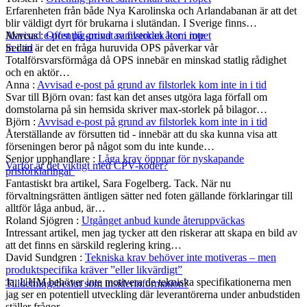
Erfarenheten från både Nya Karolinska och Arlandabanan är att det
blir väldigt dyrt för brukarna i slutändan. I Sverige finns…
Marcus
:
Offentlig-privat samverkan åter i ropet
Avvisad e-post på grund av filstorlek kom inte
Sedan är det en fråga huruvida OPS påverkar vår
in i tid
Totalförsvarsförmåga då OPS innebär en minskad statlig rådighet
och en aktör…
Anna
:
Avvisad e-post på grund av filstorlek kom inte in i tid
Svar till Björn ovan: fast kan det anses utgöra laga förfall om
domstolarna på sin hemsida skriver max-storlek på bilagor…
Björn
:
Avvisad e-post på grund av filstorlek kom inte in i tid
Återställande av försutten tid - innebär att du ska kunna visa att
förseningen beror på något som du inte kunde…
Senior upphandlare
:
Låga krav öppnar för nyskapande
Varför är det viktigt med CPV-koder?
prisförklaringar
Fantastiskt bra artikel, Sara Fogelberg. Tack. När nu
förvaltningsrätten äntligen sätter ned foten gällande förklaringar till
alltför låga anbud, är…
Roland Sjögren
:
Utgånget anbud kunde återuppväckas
Intressant artikel, men jag tycker att den riskerar att skapa en bild av
att det finns en särskild reglering kring…
David Sundgren
:
Tekniska krav behöver inte motiveras – men
produktspecifika kräver ”eller likvärdigt”
Ja, UHM behöver inte motivera de tekniska specifikationerna men
Tilldelningsbeslut som insiderinformation?
jag ser en potentiell utveckling där leverantörerna under anbudstiden
ställer frågor…