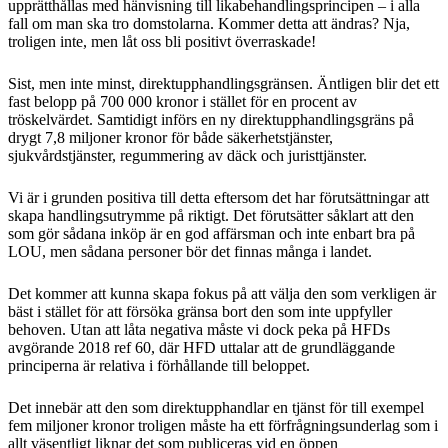
upprätthållas med hänvisning till likabehandlingsprincipen – i alla
fall om man ska tro domstolarna. Kommer detta att ändras? Nja,
troligen inte, men låt oss bli positivt överraskade!
Sist, men inte minst, direktupphandlingsgränsen. Äntligen blir det ett
fast belopp på 700 000 kronor i stället för en procent av
tröskelvärdet. Samtidigt införs en ny direktupphandlingsgräns på
drygt 7,8 miljoner kronor för både säkerhetstjänster,
sjukvårdstjänster, regummering av däck och juristtjänster.
Vi är i grunden positiva till detta eftersom det har förutsättningar att
skapa handlingsutrymme på riktigt. Det förutsätter såklart att den
som gör sådana inköp är en god affärsman och inte enbart bra på
LOU, men sådana personer bör det finnas många i landet.
Det kommer att kunna skapa fokus på att välja den som verkligen är
bäst i stället för att försöka gränsa bort den som inte uppfyller
behoven. Utan att låta negativa måste vi dock peka på HFDs
avgörande 2018 ref 60, där HFD uttalar att de grundläggande
principerna är relativa i förhållande till beloppet.
Det innebär att den som direktupphandlar en tjänst för till exempel
fem miljoner kronor troligen måste ha ett förfrågningsunderlag som i
allt väsentligt liknar det som publiceras vid en öppen