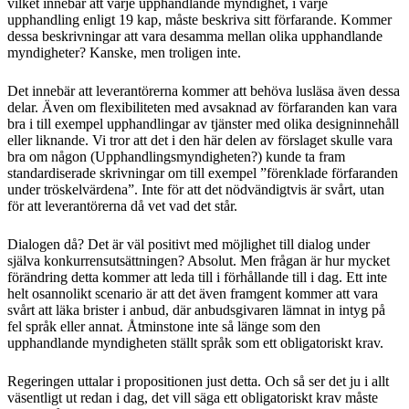
vilket innebär att varje upphandlande myndighet, i varje
upphandling enligt 19 kap, måste beskriva sitt förfarande. Kommer
dessa beskrivningar att vara desamma mellan olika upphandlande
myndigheter? Kanske, men troligen inte.
Det innebär att leverantörerna kommer att behöva lusläsa även dessa
delar. Även om flexibiliteten med avsaknad av förfaranden kan vara
bra i till exempel upphandlingar av tjänster med olika designinnehåll
eller liknande. Vi tror att det i den här delen av förslaget skulle vara
bra om någon (Upphandlingsmyndigheten?) kunde ta fram
standardiserade skrivningar om till exempel ”förenklade förfaranden
under tröskelvärdena”. Inte för att det nödvändigtvis är svårt, utan
för att leverantörerna då vet vad det står.
Dialogen då? Det är väl positivt med möjlighet till dialog under
själva konkurrensutsättningen? Absolut. Men frågan är hur mycket
förändring detta kommer att leda till i förhållande till i dag. Ett inte
helt osannolikt scenario är att det även framgent kommer att vara
svårt att läka brister i anbud, där anbudsgivaren lämnat in intyg på
fel språk eller annat. Åtminstone inte så länge som den
upphandlande myndigheten ställt språk som ett obligatoriskt krav.
Regeringen uttalar i propositionen just detta. Och så ser det ju i allt
väsentligt ut redan i dag, det vill säga ett obligatoriskt krav måste