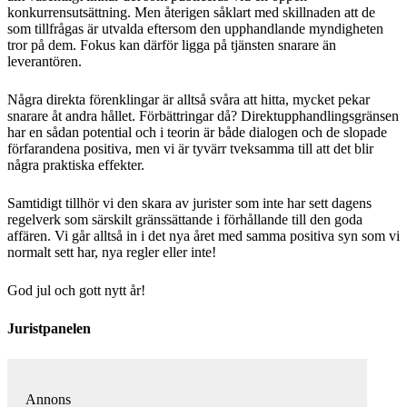
konkurrensutsättning. Men återigen såklart med skillnaden att de
som tillfrågas är utvalda eftersom den upphandlande myndigheten
tror på dem. Fokus kan därför ligga på tjänsten snarare än
leverantören.
Några direkta förenklingar är alltså svåra att hitta, mycket pekar
snarare åt andra hållet. Förbättringar då? Direktupphandlingsgränsen
har en sådan potential och i teorin är både dialogen och de slopade
förfarandena positiva, men vi är tyvärr tveksamma till att det blir
några praktiska effekter.
Samtidigt tillhör vi den skara av jurister som inte har sett dagens
regelverk som särskilt gränssättande i förhållande till den goda
affären. Vi går alltså in i det nya året med samma positiva syn som vi
normalt sett har, nya regler eller inte!
God jul och gott nytt år!
Juristpanelen
Annons