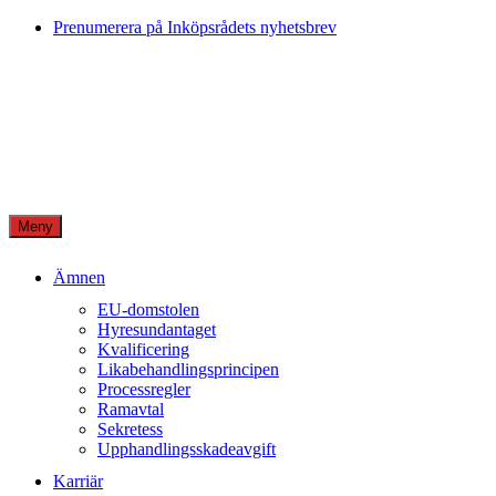
Skip
Prenumerera på Inköpsrådets nyhetsbrev
to
content
Meny
Ämnen
EU-domstolen
Hyresundantaget
Kvalificering
Likabehandlingsprincipen
Processregler
Ramavtal
Sekretess
Upphandlingsskadeavgift
Karriär