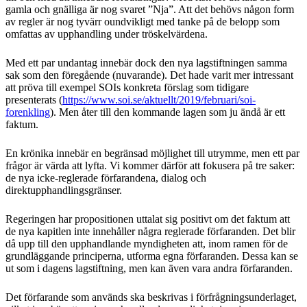
gamla och gnälliga är nog svaret ”Nja”. Att det behövs någon form
av regler är nog tyvärr oundvikligt med tanke på de belopp som
omfattas av upphandling under tröskelvärdena.
Med ett par undantag innebär dock den nya lagstiftningen samma
sak som den föregående (nuvarande). Det hade varit mer intressant
att pröva till exempel SOIs konkreta förslag som tidigare
presenterats (
https://www.soi.se/aktuellt/2019/februari/soi-
forenkling
). Men åter till den kommande lagen som ju ändå är ett
faktum.
En krönika innebär en begränsad möjlighet till utrymme, men ett par
frågor är värda att lyfta. Vi kommer därför att fokusera på tre saker:
de nya icke-reglerade förfarandena, dialog och
direktupphandlingsgränser.
Regeringen har propositionen uttalat sig positivt om det faktum att
de nya kapitlen inte innehåller några reglerade förfaranden. Det blir
då upp till den upphandlande myndigheten att, inom ramen för de
grundläggande principerna, utforma egna förfaranden. Dessa kan se
ut som i dagens lagstiftning, men kan även vara andra förfaranden.
Det förfarande som används ska beskrivas i förfrågningsunderlaget,