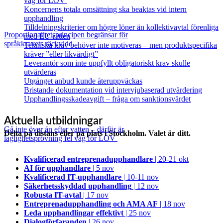
väg för LOV
Koncernens totala omsättning ska beaktas vid intern
upphandling
Tilldelningskriterier om högre löner än kollektivavtal förenliga
Proportionalitetsprincipen begränsar för
med EU‑rätten
språkkravets räckvidd
Tekniska krav behöver inte motiveras – men produktspecifika
kräver ”eller likvärdigt”
Leverantör som inte uppfyllt obligatoriskt krav skulle
utvärderas
Utgånget anbud kunde återuppväckas
Bristande dokumentation vid intervjubaserad utvärdering
Upphandlingsskadeavgift – fråga om sanktionsvärdet
Aktuella utbildningar
Gå inte över ån efter vatten – därför är
Delta på distans eller på plats i Stockholm. Valet är ditt.
laglighetsprövning fel väg för LOV
Kvalificerad entreprenad­upphandlare
| 20-21 okt
AI för upphandlare
| 5 nov
Kvalificerad IT-upphandlare
| 10-11 nov
Säkerhetsskyddad upphandling
| 12 nov
Robusta IT-avtal
| 17 nov
Entreprenadupphandling och AMA AF
| 18 nov
Leda upphandlingar effektivt
| 25 nov
Dialogförfaranden
| 26 nov