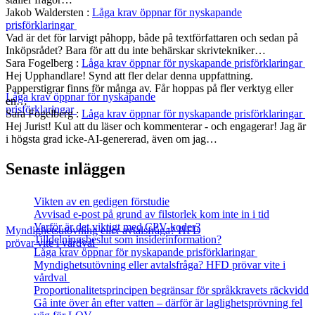
Jakob Waldersten
:
Låga krav öppnar för nyskapande
prisförklaringar
Vad är det för larvigt påhopp, både på textförfattaren och sedan på
Inköpsrådet? Bara för att du inte behärskar skrivtekniker…
Sara Fogelberg
:
Låga krav öppnar för nyskapande prisförklaringar
Hej Upphandlare! Synd att fler delar denna uppfattning.
Papperstigrar finns för många av. Får hoppas på fler verktyg eller
Låga krav öppnar för nyskapande
en…
prisförklaringar
Sara Fogelberg
:
Låga krav öppnar för nyskapande prisförklaringar
Hej Jurist! Kul att du läser och kommenterar - och engagerar! Jag är
i högsta grad icke-AI-genererad, även om jag…
Senaste inläggen
Vikten av en gedigen förstudie
Avvisad e-post på grund av filstorlek kom inte in i tid
Varför är det viktigt med CPV-koder?
Myndighetsutövning eller avtalsfråga? HFD
Tilldelningsbeslut som insiderinformation?
prövar vite i vårdval
Låga krav öppnar för nyskapande prisförklaringar
Myndighetsutövning eller avtalsfråga? HFD prövar vite i
vårdval
Proportionalitetsprincipen begränsar för språkkravets räckvidd
Gå inte över ån efter vatten – därför är laglighetsprövning fel