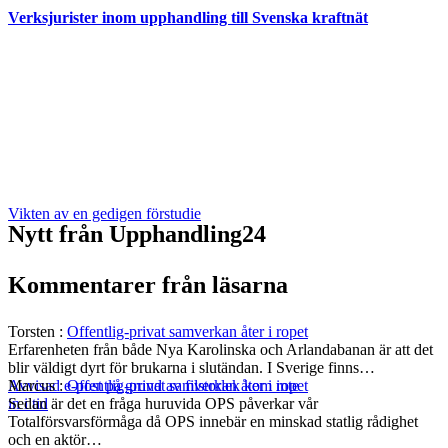
Verksjurister inom upphandling till Svenska kraftnät
Vikten av en gedigen förstudie
Nytt från Upphandling24
Kommentarer från läsarna
Torsten
:
Offentlig-privat samverkan åter i ropet
Erfarenheten från både Nya Karolinska och Arlandabanan är att det
blir väldigt dyrt för brukarna i slutändan. I Sverige finns…
Marcus
:
Offentlig-privat samverkan åter i ropet
Avvisad e-post på grund av filstorlek kom inte
Sedan är det en fråga huruvida OPS påverkar vår
in i tid
Totalförsvarsförmåga då OPS innebär en minskad statlig rådighet
och en aktör…