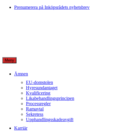
Skip
Prenumerera på Inköpsrådets nyhetsbrev
to
content
Meny
Ämnen
EU-domstolen
Hyresundantaget
Kvalificering
Likabehandlingsprincipen
Processregler
Ramavtal
Sekretess
Upphandlingsskadeavgift
Karriär