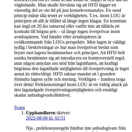
vägledande. Man skulle förvänta sig att HFD lägger en
väsentlig del av sin tid på just konsekvensanalys. En sund
princip måste tåla testet av verkligheten. T.ex. inom LOU är
principen att allt är tillåtet så länge ingen klagar. En kommun
kan ingå ett 20 års ramavtal eller varför inte att tilldela ett
kontrakt till högsta pris – så länge ingen överprövar inom
avtalsspärren. Vad händer efter avtalsspärren är
ovidkommande från LOUs perspektiv. Men lagen är väldigt
tydlig i beskrivningar av hur man överprövar beslut som
bryter mot lagens bestämmelser och principer. Att HFD helt
sonika bestämmer sig att introducera en kontroversiell regel,
utan någon antydan om stöd från lagstiftaren, att kraftigt
begränsa den lagstiftade möjligheten till överprövning är inget
annat än rättsvidrigt. HFD saknar mandat att i grunden
förändra lagens syfte och mening. Verkligen – fundera noga
över detta! Preklusionsregel inom LOU är en vidrig attack på
den lagstadgade överprövningsmöjligheten och ensidigt
skadar anbudsgivarkollektivet.
Svara
Upphandlaren
skriver:
2022-08-06 kl. 02:51
Nja , preklusionsregeln hindrar inte anbudsgivare från