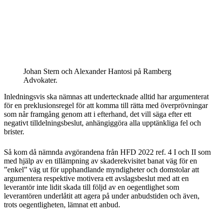
Johan Stern och Alexander Hantosi på Ramberg
Advokater.
Inledningsvis ska nämnas att undertecknade alltid har argumenterat
för en preklusionsregel för att komma till rätta med överprövningar
som når framgång genom att i efterhand, det vill säga efter ett
negativt tilldelningsbeslut, anhängiggöra alla upptänkliga fel och
brister.
Så kom då nämnda avgörandena från HFD 2022 ref. 4 I och II som
med hjälp av en tillämpning av skaderekvisitet banat väg för en
”enkel” väg ut för upphandlande myndigheter och domstolar att
argumentera respektive motivera ett avslagsbeslut med att en
leverantör inte lidit skada till följd av en oegentlighet som
leverantören underlåtit att agera på under anbudstiden och även,
trots oegentligheten, lämnat ett anbud.