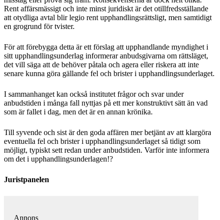
Rent affärsmässigt och inte minst juridiskt är det otillfredsställande
att otydliga avtal blir legio rent upphandlingsrättsligt, men samtidigt
en grogrund för tvister.
För att förebygga detta är ett förslag att upphandlande myndighet i
sitt upphandlingsunderlag informerar anbudsgivarna om rättsläget,
det vill säga att de behöver påtala och agera eller riskera att inte
senare kunna göra gällande fel och brister i upphandlingsunderlaget.
I sammanhanget kan också institutet frågor och svar under
anbudstiden i många fall nyttjas på ett mer konstruktivt sätt än vad
som är fallet i dag, men det är en annan krönika.
Till syvende och sist är den goda affären mer betjänt av att klargöra
eventuella fel och brister i upphandlingsunderlaget så tidigt som
möjligt, typiskt sett redan under anbudstiden. Varför inte informera
om det i upphandlingsunderlagen!?
Juristpanelen
Annons