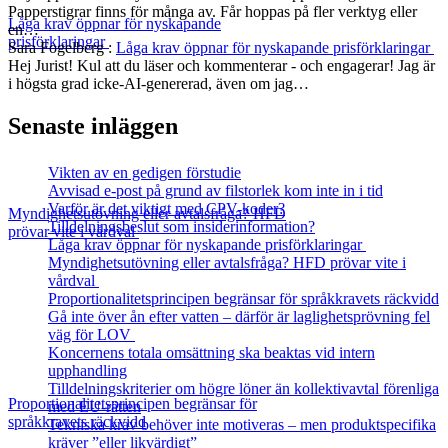
Papperstigrar finns för många av. Får hoppas på fler verktyg eller
Låga krav öppnar för nyskapande
en…
prisförklaringar
Sara Fogelberg
:
Låga krav öppnar för nyskapande prisförklaringar
Hej Jurist! Kul att du läser och kommenterar - och engagerar! Jag är
i högsta grad icke-AI-genererad, även om jag…
Senaste inläggen
Vikten av en gedigen förstudie
Avvisad e-post på grund av filstorlek kom inte in i tid
Varför är det viktigt med CPV-koder?
Myndighetsutövning eller avtalsfråga? HFD
Tilldelningsbeslut som insiderinformation?
prövar vite i vårdval
Låga krav öppnar för nyskapande prisförklaringar
Myndighetsutövning eller avtalsfråga? HFD prövar vite i
vårdval
Proportionalitetsprincipen begränsar för språkkravets räckvidd
Gå inte över ån efter vatten – därför är laglighetsprövning fel
väg för LOV
Koncernens totala omsättning ska beaktas vid intern
upphandling
Tilldelningskriterier om högre löner än kollektivavtal förenliga
Proportionalitetsprincipen begränsar för
med EU‑rätten
språkkravets räckvidd
Tekniska krav behöver inte motiveras – men produktspecifika
kräver ”eller likvärdigt”