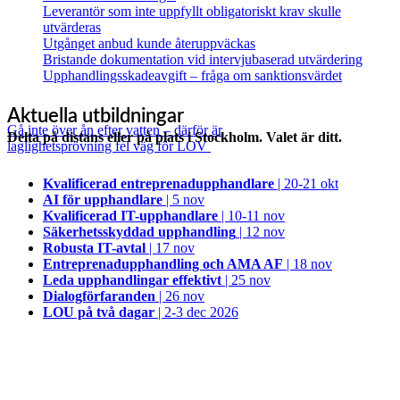
Leverantör som inte uppfyllt obligatoriskt krav skulle
utvärderas
Utgånget anbud kunde återuppväckas
Bristande dokumentation vid intervjubaserad utvärdering
Upphandlingsskadeavgift – fråga om sanktionsvärdet
Aktuella utbildningar
Gå inte över ån efter vatten – därför är
Delta på distans eller på plats i Stockholm. Valet är ditt.
laglighetsprövning fel väg för LOV
Kvalificerad entreprenad­upphandlare
| 20-21 okt
AI för upphandlare
| 5 nov
Kvalificerad IT-upphandlare
| 10-11 nov
Säkerhetsskyddad upphandling
| 12 nov
Robusta IT-avtal
| 17 nov
Entreprenadupphandling och AMA AF
| 18 nov
Leda upphandlingar effektivt
| 25 nov
Dialogförfaranden
| 26 nov
LOU på två dagar
| 2-3 dec 2026