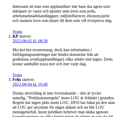
Intressant att man som upphandlare inte bara ska agera som
inköpare av varor och tjänster utan även som polis,
arbetsmarknadshandläggare, miljöinfluencer, ekonom,jurist
och numera även som lärare till dem som vill överpröva mig.
Svara
KP
skriver:
2022-08-02 kl. 08:58
Mycket bra resonemang, dock kan information i
förfrågningsunderlaget inte hindra domstolar från att
godkänna avtal(upphandlingar) vilka strider mot lagen. Detta
kostar samhället (oss) mer och mer varje dag.
Svara
Felix
skriver:
2022-08-04 kl. 10:48
Denna utveckling är inte överraskande – den är tyvärr
naturlig. ”Preklusionsregeln” inom LOU är feltänkt i grunden.
Regeln har ingen plats inom LOU, HFD har hittat på den utan
att LOU ger utrymme för något sådant och nu blir LOU
motsägelsefull. Inom juridiken behöver man tänka igenom
konsekvenserna av olika beslut innan de släpps ut och ska bli