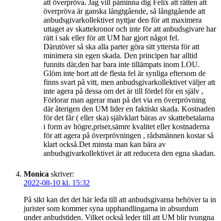
att överpröva. Jag vill påminna dig Felix att rätten att
överpröva är ganska långtgående, så långtgående att
anbudsgivarkollektivet nyttjar den för att maximera
uttaget av skattekronor och inte för att anbudsgivare har
rätt i sak eller för att UM har gjort något fel.
Därutöver så ska alla parter göra sitt yttersta för att
minimera sin egen skada. Den principen har alltid
funnits där,den har bara inte tillämpats inom LOU.
Glöm inte bort att de flesta fel är synliga eftersom de
finns svart på vitt, men anbudsgivarkollektivet väljer att
inte agera på dessa om det är till fördel för en själv ,
Förlorar man agerar man på det via en överprövning
där återigen den UM lider en faktiskt skada. Kostnaden
för det får ( eller ska) självklart bäras av skattebetalarna
i form av högre,priser,sämre kvalitet eller kostnaderna
för att agera på överprövningen , rådsmännen kostar så
klart också.Det minsta man kan bära av
anbudsgivarkollektivet är att reducera den egna skadan.
Monica
skriver:
2022-08-10 kl. 15:32
På sikt kan det det här leda till att anbudsgivarna behöver ta in
jurister som kommer syna upphandlingarna in absurdum
under anbudstiden. Vilket också leder till att UM blir tvungna