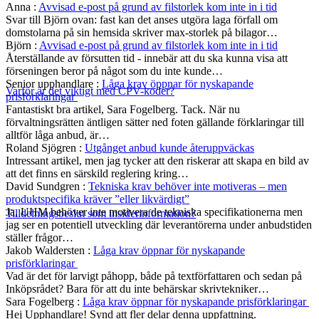
Anna
:
Avvisad e-post på grund av filstorlek kom inte in i tid
Svar till Björn ovan: fast kan det anses utgöra laga förfall om
domstolarna på sin hemsida skriver max-storlek på bilagor…
Björn
:
Avvisad e-post på grund av filstorlek kom inte in i tid
Återställande av försutten tid - innebär att du ska kunna visa att
förseningen beror på något som du inte kunde…
Senior upphandlare
:
Låga krav öppnar för nyskapande
Varför är det viktigt med CPV-koder?
prisförklaringar
Fantastiskt bra artikel, Sara Fogelberg. Tack. När nu
förvaltningsrätten äntligen sätter ned foten gällande förklaringar till
alltför låga anbud, är…
Roland Sjögren
:
Utgånget anbud kunde återuppväckas
Intressant artikel, men jag tycker att den riskerar att skapa en bild av
att det finns en särskild reglering kring…
David Sundgren
:
Tekniska krav behöver inte motiveras – men
produktspecifika kräver ”eller likvärdigt”
Ja, UHM behöver inte motivera de tekniska specifikationerna men
Tilldelningsbeslut som insiderinformation?
jag ser en potentiell utveckling där leverantörerna under anbudstiden
ställer frågor…
Jakob Waldersten
:
Låga krav öppnar för nyskapande
prisförklaringar
Vad är det för larvigt påhopp, både på textförfattaren och sedan på
Inköpsrådet? Bara för att du inte behärskar skrivtekniker…
Sara Fogelberg
:
Låga krav öppnar för nyskapande prisförklaringar
Hej Upphandlare! Synd att fler delar denna uppfattning.