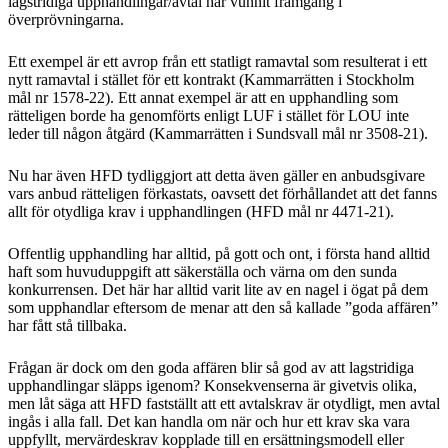
lagstridiga upphandlingar/avtal har vunnit framgång i
överprövningarna.
Ett exempel är ett avrop från ett statligt ramavtal som resulterat i ett
nytt ramavtal i stället för ett kontrakt (Kammarrätten i Stockholm
mål nr 1578-22). Ett annat exempel är att en upphandling som
rätteligen borde ha genomförts enligt LUF i stället för LOU inte
leder till någon åtgärd (Kammarrätten i Sundsvall mål nr 3508-21).
Nu har även HFD tydliggjort att detta även gäller en anbudsgivare
vars anbud rätteligen förkastats, oavsett det förhållandet att det fanns
allt för otydliga krav i upphandlingen (HFD mål nr 4471-21).
Offentlig upphandling har alltid, på gott och ont, i första hand alltid
haft som huvuduppgift att säkerställa och värna om den sunda
konkurrensen. Det här har alltid varit lite av en nagel i ögat på dem
som upphandlar eftersom de menar att den så kallade ”goda affären”
har fått stå tillbaka.
Frågan är dock om den goda affären blir så god av att lagstridiga
upphandlingar släpps igenom? Konsekvenserna är givetvis olika,
men låt säga att HFD fastställt att ett avtalskrav är otydligt, men avtal
ingås i alla fall. Det kan handla om när och hur ett krav ska vara
uppfyllt, mervärdeskrav kopplade till en ersättningsmodell eller