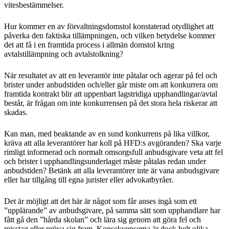
vitesbestämmelser.
Hur kommer en av förvaltningsdomstol konstaterad otydlighet att
påverka den faktiska tillämpningen, och vilken betydelse kommer
det att få i en framtida process i allmän domstol kring
avtalstillämpning och avtalstolkning?
När resultatet av att en leverantör inte påtalar och agerar på fel och
brister under anbudstiden och/eller går miste om att konkurrera om
framtida kontrakt blir att uppenbart lagstridiga upphandlingar/avtal
består, är frågan om inte konkurrensen på det stora hela riskerar att
skadas.
Kan man, med beaktande av en sund konkurrens på lika villkor,
kräva att alla leverantörer har koll på HFD:s avgöranden? Ska varje
rimligt informerad och normalt omsorgsfull anbudsgivare veta att fel
och brister i upphandlingsunderlaget måste påtalas redan under
anbudstiden? Betänk att alla leverantörer inte är vana anbudsgivare
eller har tillgång till egna jurister eller advokatbyråer.
Det är möjligt att det här är något som får anses ingå som ett
”upplärande” av anbudsgivare, på samma sätt som upphandlare har
fått gå den ”hårda skolan” och lära sig genom att göra fel och
misstag eller pröva sig fram. Konsekvenserna är dock helt olika.