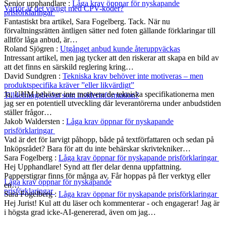
Senior upphandlare
:
Låga krav öppnar för nyskapande
Varför är det viktigt med CPV-koder?
prisförklaringar
Fantastiskt bra artikel, Sara Fogelberg. Tack. När nu
förvaltningsrätten äntligen sätter ned foten gällande förklaringar till
alltför låga anbud, är…
Roland Sjögren
:
Utgånget anbud kunde återuppväckas
Intressant artikel, men jag tycker att den riskerar att skapa en bild av
att det finns en särskild reglering kring…
David Sundgren
:
Tekniska krav behöver inte motiveras – men
produktspecifika kräver ”eller likvärdigt”
Ja, UHM behöver inte motivera de tekniska specifikationerna men
Tilldelningsbeslut som insiderinformation?
jag ser en potentiell utveckling där leverantörerna under anbudstiden
ställer frågor…
Jakob Waldersten
:
Låga krav öppnar för nyskapande
prisförklaringar
Vad är det för larvigt påhopp, både på textförfattaren och sedan på
Inköpsrådet? Bara för att du inte behärskar skrivtekniker…
Sara Fogelberg
:
Låga krav öppnar för nyskapande prisförklaringar
Hej Upphandlare! Synd att fler delar denna uppfattning.
Papperstigrar finns för många av. Får hoppas på fler verktyg eller
Låga krav öppnar för nyskapande
en…
prisförklaringar
Sara Fogelberg
:
Låga krav öppnar för nyskapande prisförklaringar
Hej Jurist! Kul att du läser och kommenterar - och engagerar! Jag är
i högsta grad icke-AI-genererad, även om jag…