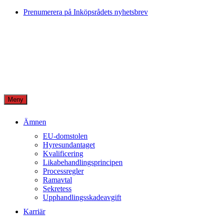
Skip
Prenumerera på Inköpsrådets nyhetsbrev
to
content
Meny
Ämnen
EU-domstolen
Hyresundantaget
Kvalificering
Likabehandlingsprincipen
Processregler
Ramavtal
Sekretess
Upphandlingsskadeavgift
Karriär