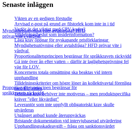
Senaste inläggen
Vikten av en gedigen förstudie
Avvisad e-post på grund av filstorlek kom inte in i tid
Varför är det viktigt med CPV-koder?
Myndighetsutövning eller avtalsfråga? HFD
Tilldelningsbeslut som insiderinformation?
prövar vite i vårdval
Låga krav öppnar för nyskapande prisförklaringar
Myndighetsutövning eller avtalsfråga? HFD prövar vite i
vårdval
Proportionalitetsprincipen begränsar för språkkravets räckvidd
Gå inte över ån efter vatten – därför är laglighetsprövning fel
väg för LOV
Koncernens totala omsättning ska beaktas vid intern
upphandling
Tilldelningskriterier om högre löner än kollektivavtal förenliga
Proportionalitetsprincipen begränsar för
med EU‑rätten
språkkravets räckvidd
Tekniska krav behöver inte motiveras – men produktspecifika
kräver ”eller likvärdigt”
Leverantör som inte uppfyllt obligatoriskt krav skulle
utvärderas
Utgånget anbud kunde återuppväckas
Bristande dokumentation vid intervjubaserad utvärdering
Upphandlingsskadeavgift – fråga om sanktionsvärdet