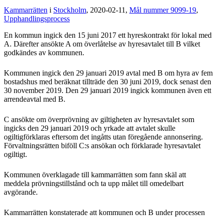
Kammarrätten
i
Stockholm
, 2020-02-11,
Mål nummer 9099-19
,
Upphandlingsprocess
En kommun ingick den 15 juni 2017 ett hyreskontrakt för lokal med
A. Därefter ansökte A om överlåtelse av hyresavtalet till B vilket
godkändes av kommunen.
Kommunen ingick den 29 januari 2019 avtal med B om hyra av fem
bostadshus med beräknat tillträde den 30 juni 2019, dock senast den
30 november 2019. Den 29 januari 2019 ingick kommunen även ett
arrendeavtal med B.
C ansökte om överprövning av giltigheten av hyresavtalet som
ingicks den 29 januari 2019 och yrkade att avtalet skulle
ogiltigförklaras eftersom det ingåtts utan föregående annonsering.
Förvaltningsrätten biföll C:s ansökan och förklarade hyresavtalet
ogiltigt.
Kommunen överklagade till kammarrätten som fann skäl att
meddela prövningstillstånd och ta upp målet till omedelbart
avgörande.
Kammarrätten konstaterade att kommunen och B under processen