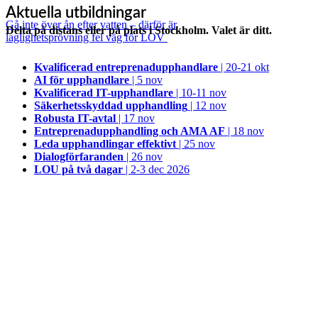
Aktuella utbildningar
Gå inte över ån efter vatten – därför är
Delta på distans eller på plats i Stockholm. Valet är ditt.
laglighetsprövning fel väg för LOV
Kvalificerad entreprenad­upphandlare
| 20-21 okt
AI för upphandlare
| 5 nov
Kvalificerad IT-upphandlare
| 10-11 nov
Säkerhetsskyddad upphandling
| 12 nov
Robusta IT-avtal
| 17 nov
Entreprenadupphandling och AMA AF
| 18 nov
Leda upphandlingar effektivt
| 25 nov
Dialogförfaranden
| 26 nov
LOU på två dagar
| 2-3 dec 2026