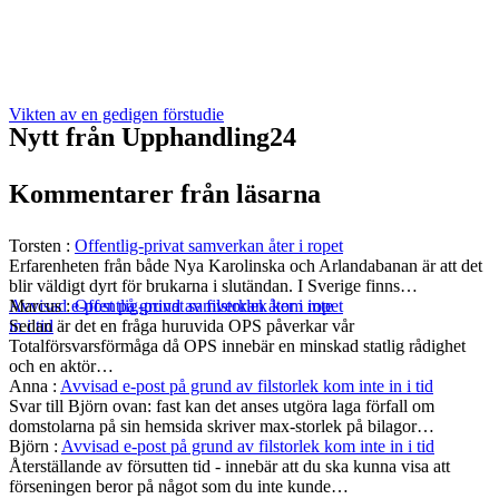
Vikten av en gedigen förstudie
Nytt från Upphandling24
Kommentarer från läsarna
Torsten
:
Offentlig-privat samverkan åter i ropet
Erfarenheten från både Nya Karolinska och Arlandabanan är att det
blir väldigt dyrt för brukarna i slutändan. I Sverige finns…
Marcus
:
Offentlig-privat samverkan åter i ropet
Avvisad e-post på grund av filstorlek kom inte
Sedan är det en fråga huruvida OPS påverkar vår
in i tid
Totalförsvarsförmåga då OPS innebär en minskad statlig rådighet
och en aktör…
Anna
:
Avvisad e-post på grund av filstorlek kom inte in i tid
Svar till Björn ovan: fast kan det anses utgöra laga förfall om
domstolarna på sin hemsida skriver max-storlek på bilagor…
Björn
:
Avvisad e-post på grund av filstorlek kom inte in i tid
Återställande av försutten tid - innebär att du ska kunna visa att
förseningen beror på något som du inte kunde…