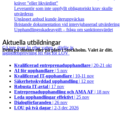
kräver ”eller likvärdigt”
Leverantör som inte uppfyllt obligatoriskt krav skulle
utvärderas
Utgånget anbud kunde återuppväckas
Bristande dokumentation vid intervjubaserad utvärdering
Upphandlingsskadeavgift – fråga om sanktionsvärdet
Aktuella utbildningar
Gå inte över ån efter vatten – därför är
Delta på distans eller på plats i Stockholm. Valet är ditt.
laglighetsprövning fel väg för LOV
Kvalificerad entreprenad­upphandlare
| 20-21 okt
AI för upphandlare
| 5 nov
Kvalificerad IT-upphandlare
| 10-11 nov
Säkerhetsskyddad upphandling
| 12 nov
Robusta IT-avtal
| 17 nov
Entreprenadupphandling och AMA AF
| 18 nov
Leda upphandlingar effektivt
| 25 nov
Dialogförfaranden
| 26 nov
LOU på två dagar
| 2-3 dec 2026