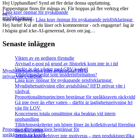
Hej Upphandlare! Synd att fler delar denna uppfattning.
Papperstigrar finns för många av. Får hoppas på fler verktyg eller
Låga krav öppnar för nyskapande
en…
prisförklaringar
Sara Fogelberg
:
Låga krav öppnar för nyskapande prisförklaringar
Hej Jurist! Kul att du läser och kommenterar - och engagerar! Jag är
i högsta grad icke-AI-genererad, även om jag…
Senaste inläggen
Vikten av en gedigen förstudie
Avvisad e-post på grund av filstorlek kom inte in i tid
Varför är det viktigt med CPV-koder?
Myndighetsutövning eller avtalsfråga? HFD
Tilldelningsbeslut som insiderinformation?
prövar vite i vårdval
Låga krav öppnar för nyskapande prisförklaringar
Myndighetsutövning eller avtalsfråga? HFD prövar vite i
vårdval
Proportionalitetsprincipen begränsar för språkkravets räckvidd
Gå inte över ån efter vatten – därför är laglighetsprövning fel
väg för LOV
Koncernens totala omsättning ska beaktas vid intern
upphandling
Tilldelningskriterier om högre löner än kollektivavtal förenliga
Proportionalitetsprincipen begränsar för
med EU‑rätten
språkkravets räckvidd
Tekniska krav behöver inte motiveras – men produktspecifika