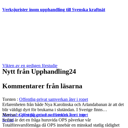
Verksjurister inom upphandling till Svenska kraftnät
Vikten av en gedigen förstudie
Nytt från Upphandling24
Kommentarer från läsarna
Torsten
:
Offentlig-privat samverkan åter i ropet
Erfarenheten från både Nya Karolinska och Arlandabanan är att det
blir väldigt dyrt för brukarna i slutändan. I Sverige finns…
Marcus
:
Offentlig-privat samverkan åter i ropet
Avvisad e-post på grund av filstorlek kom inte
Sedan är det en fråga huruvida OPS påverkar vår
in i tid
Totalförsvarsförmåga då OPS innebär en minskad statlig rådighet