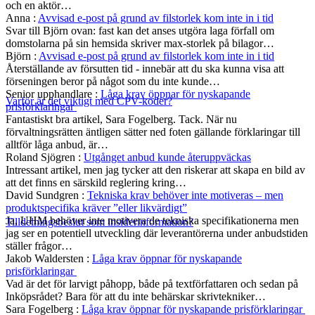
och en aktör…
Anna
:
Avvisad e-post på grund av filstorlek kom inte in i tid
Svar till Björn ovan: fast kan det anses utgöra laga förfall om
domstolarna på sin hemsida skriver max-storlek på bilagor…
Björn
:
Avvisad e-post på grund av filstorlek kom inte in i tid
Återställande av försutten tid - innebär att du ska kunna visa att
förseningen beror på något som du inte kunde…
Senior upphandlare
:
Låga krav öppnar för nyskapande
Varför är det viktigt med CPV-koder?
prisförklaringar
Fantastiskt bra artikel, Sara Fogelberg. Tack. När nu
förvaltningsrätten äntligen sätter ned foten gällande förklaringar till
alltför låga anbud, är…
Roland Sjögren
:
Utgånget anbud kunde återuppväckas
Intressant artikel, men jag tycker att den riskerar att skapa en bild av
att det finns en särskild reglering kring…
David Sundgren
:
Tekniska krav behöver inte motiveras – men
produktspecifika kräver ”eller likvärdigt”
Ja, UHM behöver inte motivera de tekniska specifikationerna men
Tilldelningsbeslut som insiderinformation?
jag ser en potentiell utveckling där leverantörerna under anbudstiden
ställer frågor…
Jakob Waldersten
:
Låga krav öppnar för nyskapande
prisförklaringar
Vad är det för larvigt påhopp, både på textförfattaren och sedan på
Inköpsrådet? Bara för att du inte behärskar skrivtekniker…
Sara Fogelberg
:
Låga krav öppnar för nyskapande prisförklaringar