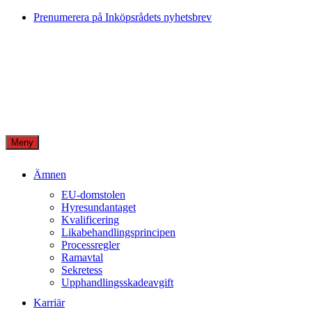
Skip
Prenumerera på Inköpsrådets nyhetsbrev
to
content
Meny
Ämnen
EU-domstolen
Hyresundantaget
Kvalificering
Likabehandlingsprincipen
Processregler
Ramavtal
Sekretess
Upphandlingsskadeavgift
Karriär