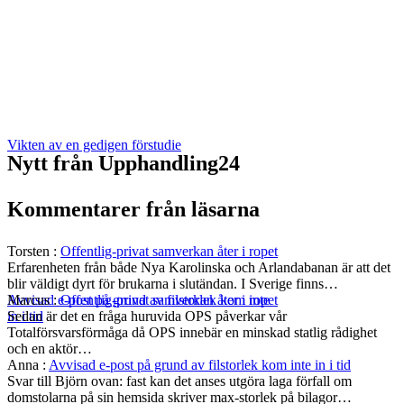
Vikten av en gedigen förstudie
Nytt från Upphandling24
Kommentarer från läsarna
Torsten
:
Offentlig-privat samverkan åter i ropet
Erfarenheten från både Nya Karolinska och Arlandabanan är att det
blir väldigt dyrt för brukarna i slutändan. I Sverige finns…
Marcus
:
Offentlig-privat samverkan åter i ropet
Avvisad e-post på grund av filstorlek kom inte
Sedan är det en fråga huruvida OPS påverkar vår
in i tid
Totalförsvarsförmåga då OPS innebär en minskad statlig rådighet
och en aktör…
Anna
:
Avvisad e-post på grund av filstorlek kom inte in i tid
Svar till Björn ovan: fast kan det anses utgöra laga förfall om
domstolarna på sin hemsida skriver max-storlek på bilagor…