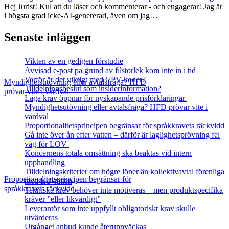
Hej Jurist! Kul att du läser och kommenterar - och engagerar! Jag är
i högsta grad icke-AI-genererad, även om jag…
Senaste inläggen
Vikten av en gedigen förstudie
Avvisad e-post på grund av filstorlek kom inte in i tid
Varför är det viktigt med CPV-koder?
Myndighetsutövning eller avtalsfråga? HFD
Tilldelningsbeslut som insiderinformation?
prövar vite i vårdval
Låga krav öppnar för nyskapande prisförklaringar
Myndighetsutövning eller avtalsfråga? HFD prövar vite i
vårdval
Proportionalitetsprincipen begränsar för språkkravets räckvidd
Gå inte över ån efter vatten – därför är laglighetsprövning fel
väg för LOV
Koncernens totala omsättning ska beaktas vid intern
upphandling
Tilldelningskriterier om högre löner än kollektivavtal förenliga
Proportionalitetsprincipen begränsar för
med EU‑rätten
språkkravets räckvidd
Tekniska krav behöver inte motiveras – men produktspecifika
kräver ”eller likvärdigt”
Leverantör som inte uppfyllt obligatoriskt krav skulle
utvärderas
Utgånget anbud kunde återuppväckas