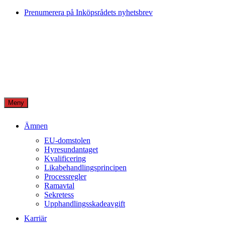
Skip
Prenumerera på Inköpsrådets nyhetsbrev
to
content
Meny
Ämnen
EU-domstolen
Hyresundantaget
Kvalificering
Likabehandlingsprincipen
Processregler
Ramavtal
Sekretess
Upphandlingsskadeavgift
Karriär