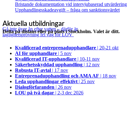
Bristande dokumentation vid intervjubaserad utvärdering
Upphandlingsskadeavgift – fråga om sanktionsvärdet
Aktuella utbildningar
Gå inte över ån efter vatten – därför är
Delta på distans eller på plats i Stockholm. Valet är ditt.
laglighetsprövning fel väg för LOV
Kvalificerad entreprenad­upphandlare
| 20-21 okt
AI för upphandlare
| 5 nov
Kvalificerad IT-upphandlare
| 10-11 nov
Säkerhetsskyddad upphandling
| 12 nov
Robusta IT-avtal
| 17 nov
Entreprenadupphandling och AMA AF
| 18 nov
Leda upphandlingar effektivt
| 25 nov
Dialogförfaranden
| 26 nov
LOU på två dagar
| 2-3 dec 2026