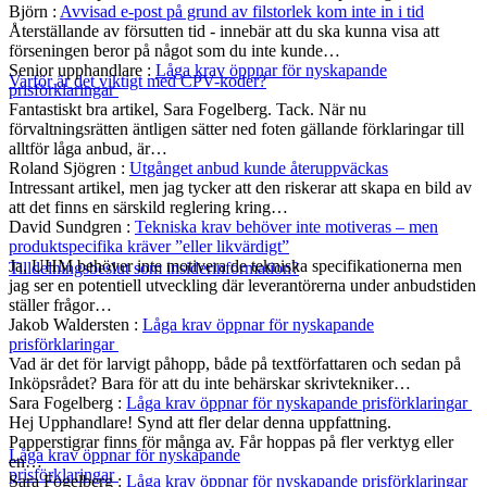
Björn
:
Avvisad e-post på grund av filstorlek kom inte in i tid
Återställande av försutten tid - innebär att du ska kunna visa att
förseningen beror på något som du inte kunde…
Senior upphandlare
:
Låga krav öppnar för nyskapande
Varför är det viktigt med CPV-koder?
prisförklaringar
Fantastiskt bra artikel, Sara Fogelberg. Tack. När nu
förvaltningsrätten äntligen sätter ned foten gällande förklaringar till
alltför låga anbud, är…
Roland Sjögren
:
Utgånget anbud kunde återuppväckas
Intressant artikel, men jag tycker att den riskerar att skapa en bild av
att det finns en särskild reglering kring…
David Sundgren
:
Tekniska krav behöver inte motiveras – men
produktspecifika kräver ”eller likvärdigt”
Ja, UHM behöver inte motivera de tekniska specifikationerna men
Tilldelningsbeslut som insiderinformation?
jag ser en potentiell utveckling där leverantörerna under anbudstiden
ställer frågor…
Jakob Waldersten
:
Låga krav öppnar för nyskapande
prisförklaringar
Vad är det för larvigt påhopp, både på textförfattaren och sedan på
Inköpsrådet? Bara för att du inte behärskar skrivtekniker…
Sara Fogelberg
:
Låga krav öppnar för nyskapande prisförklaringar
Hej Upphandlare! Synd att fler delar denna uppfattning.
Papperstigrar finns för många av. Får hoppas på fler verktyg eller
Låga krav öppnar för nyskapande
en…
prisförklaringar
Sara Fogelberg
:
Låga krav öppnar för nyskapande prisförklaringar