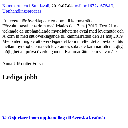
Kammarrätten
i
Sundsvall
, 2019-07-04,
mål nr 1672-1676-19
,
Upphandlingsprocess
En leverantör överklagade en dom till kammarrätten.
Förvaltningsrättens dom meddelades den 7 maj 2019. Den 21 maj
tecknade de upphandlande myndigheterna avtal med leverantör och
A kom in med sitt överklagande till kammarrätten den 31 maj 2019.
Med anledning av att överklagandet kom in efter det att avtal slutits
mellan myndigheterna och leverantör, saknade kammarrätten laglig
möjlighet att pröva överklagandet. Kammarrätten skrev av målet.
Anna Ulfsdotter Forssell
Lediga jobb
Verksjurister inom upphandling till Svenska kraftnät