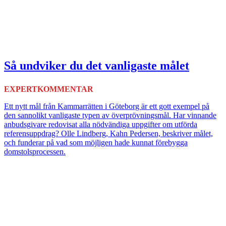
Så undviker du det vanligaste målet
EXPERTKOMMENTAR
Ett nytt mål från Kammarrätten i Göteborg är ett gott exempel på
den sannolikt vanligaste typen av överprövningsmål. Har vinnande
anbudsgivare redovisat alla nödvändiga uppgifter om utförda
referensuppdrag? Olle Lindberg, Kahn Pedersen, beskriver målet,
och funderar på vad som möjligen hade kunnat förebygga
domstolsprocessen.