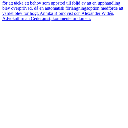
för att täcka ett behov som uppstod till följd av att en upphandling
blev överprövad, då en automatisk förlängningsoption medförde att
värdet blev för högt. Annika Blomqvist och Alexander Widén,
Advokatfirman Cederquist, kommenterar domen.