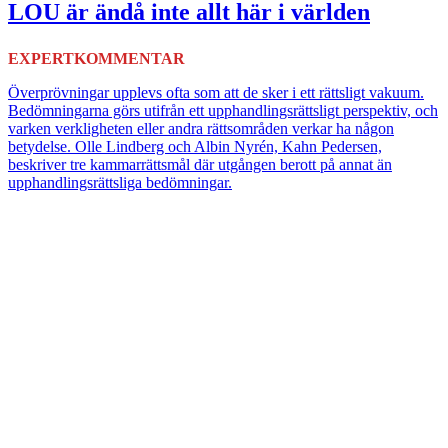
LOU är ändå inte allt här i världen
EXPERTKOMMENTAR
Överprövningar upplevs ofta som att de sker i ett rättsligt vakuum.
Bedömningarna görs utifrån ett upphandlingsrättsligt perspektiv, och
varken verkligheten eller andra rättsområden verkar ha någon
betydelse. Olle Lindberg och Albin Nyrén, Kahn Pedersen,
beskriver tre kammarrättsmål där utgången berott på annat än
upphandlingsrättsliga bedömningar.