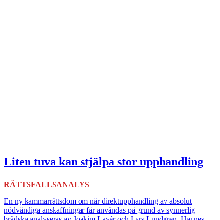
Liten tuva kan stjälpa stor upphandling
RÄTTSFALLSANALYS
En ny kammarrättsdom om när direktupphandling av absolut
nödvändiga anskaffningar får användas på grund av synnerlig
brådska analyseras av Joakim Lavér och Lars Lundgren, Hannes