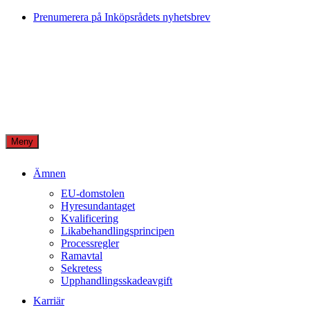
Skip
Prenumerera på Inköpsrådets nyhetsbrev
to
content
Meny
Ämnen
EU-domstolen
Hyresundantaget
Kvalificering
Likabehandlingsprincipen
Processregler
Ramavtal
Sekretess
Upphandlingsskadeavgift
Karriär