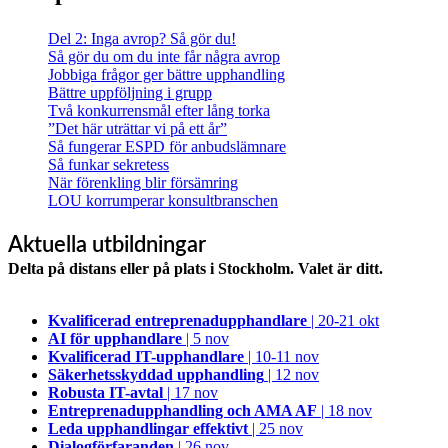
Del 2: Inga avrop? Så gör du!
Så gör du om du inte får några avrop
Jobbiga frågor ger bättre upphandling
Bättre uppföljning i grupp
Två konkurrensmål efter lång torka
”Det här uträttar vi på ett år”
Så fungerar ESPD för anbudslämnare
Så funkar sekretess
När förenkling blir försämring
LOU korrumperar konsultbranschen
Aktuella utbildningar
Delta på distans eller på plats i Stockholm. Valet är ditt.
Kvalificerad entreprenad­upphandlare
| 20-21 okt
AI för upphandlare
| 5 nov
Kvalificerad IT-upphandlare
| 10-11 nov
Säkerhetsskyddad upphandling
| 12 nov
Robusta IT-avtal
| 17 nov
Entreprenadupphandling och AMA AF
| 18 nov
Leda upphandlingar effektivt
| 25 nov
Dialogförfaranden
| 26 nov