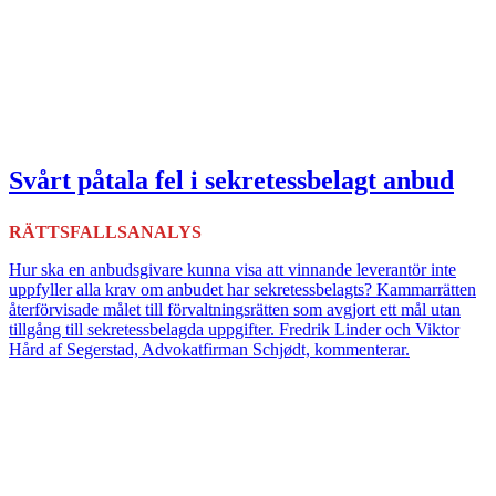
Svårt påtala fel i sekretessbelagt anbud
RÄTTSFALLSANALYS
Hur ska en anbudsgivare kunna visa att vinnande leverantör inte
uppfyller alla krav om anbudet har sekretessbelagts? Kammarrätten
återförvisade målet till förvaltningsrätten som avgjort ett mål utan
tillgång till sekretessbelagda uppgifter. Fredrik Linder och Viktor
Hård af Segerstad, Advokatfirman Schjødt, kommenterar.