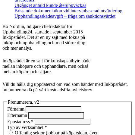
Utgånget anbud kunde återuppväckas
Bristande dokumentation vid intervjubaserad utvärdering
Upphandlingsskadeavgift – fråga om sanktionsvärdet
Bo Nordlin, tidigare chefredaktör för
Upphandling24, startade i september 2015
Inköpsrådet. Det är en ny sajt med fokus på
inköp och upphandling och med större djup
och mer analys.
Inköpsrådet är en sajt för kunskapsutbyte både
mellan inköpare och upphandlare, men också
mellan köpare och säljare.
Vill du hålla dig uppdaterad om vad som händer med Inköpsrådet,
prenumerera då på vårt kostnadsfria nyhetsbrev.
Prenumerera, v2
Förnamn
Efternamn
Epostadress
*
Typ av verksamhet
*
Offentlig sektor (jobbar på köparsidan, även