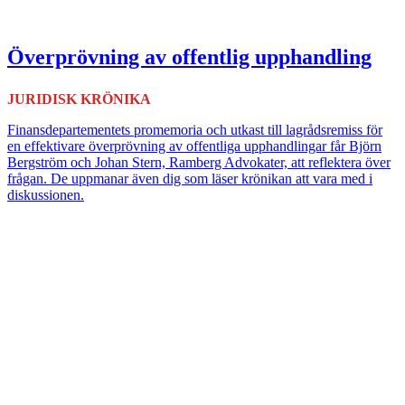
Överprövning av offentlig upphandling
JURIDISK KRÖNIKA
Finansdepartementets promemoria och utkast till lagrådsremiss för
en effektivare överprövning av offentliga upphandlingar får Björn
Bergström och Johan Stern, Ramberg Advokater, att reflektera över
frågan. De uppmanar även dig som läser krönikan att vara med i
diskussionen.