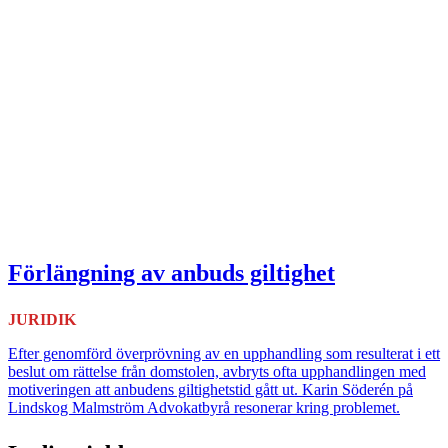
Förlängning av anbuds giltighet
JURIDIK
Efter genomförd överprövning av en upphandling som resulterat i ett
beslut om rättelse från domstolen, avbryts ofta upphandlingen med
motiveringen att anbudens giltighetstid gått ut. Karin Söderén på
Lindskog Malmström Advokatbyrå resonerar kring problemet.