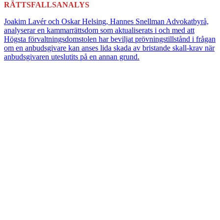
RÄTTSFALLSANALYS
Joakim Lavér och Oskar Helsing, Hannes Snellman Advokatbyrå,
analyserar en kammarrättsdom som aktualiserats i och med att
Högsta förvaltningsdomstolen har beviljat prövningstillstånd i frågan
om en anbudsgivare kan anses lida skada av bristande skall-krav när
anbudsgivaren uteslutits på en annan grund.