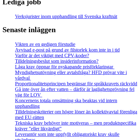
Lediga jobb
Verksjurister inom upphandling till Svenska kraftnät
Senaste inläggen
Vikten av en gedigen förstudie
Avvisad e-post på grund av filstorlek kom inte in i tid
Varför är det viktigt med CPV-koder?
Tilldelningsbeslut som insiderinformation?
Låga krav öppnar för nyskapande prisförklaringar
Myndighetsutövning eller avtalsfråga? HFD prövar vite i
vårdval
Proportionalitetsprincipen begränsar för språkkravets räckvidd
Gå inte över ån efter vatten – därför är laglighetsprövning fel
väg för LOV
Koncernens totala omsättning ska beaktas vid intern
upphandling
Tilldelningskriterier om högre löner än kollektivavtal förenliga
med EU‑rätten
Tekniska krav behöver inte motiveras – men produktspecifika
kräver ”eller likvärdigt”
Leverantör som inte uppfyllt obligatoriskt krav skulle
utvärderas