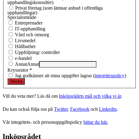
upphandlingskonsulter)
Privat företag (som lämnar anbud i offentliga
upphandlingar)
Specialområde
Entreprenad­er
IT-upphandling
Vård och omsorg
Livsmedel
Hållbarhet
Uppföljning/ controller
e-handel
Annat
Annat
Kryssrutor
*
Jag godkänner att mina uppgifter lagras (
integritespolicy
)
Vill du veta mer? Läs då om
Inköpsrådets mål och vilka vi är
.
Du kan också följa oss på
Twitter
,
Facebook
och
Linkedin
.
Vår integritets- och personuppgiftspolicy
hittar du här.
Inköpsrådet