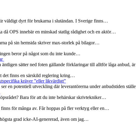
r väldigt dyrt för brukarna i slutändan. I Sverige finns…
ga då OPS innebär en minskad statlig rådighet och en aktör…
olarna på sin hemsida skriver max-storlek på bilagor…
rseningen beror på något som du inte kunde…
ar
 äntligen sätter ned foten gällande förklaringar till alltför låga anbud, 
att det finns en särskild reglering kring…
specifika kräver ”eller likvärdigt”
er en potentiell utveckling där leverantörerna under anbudstiden ställ
r
köpsrådet? Bara för att du inte behärskar skrivtekniker…
 finns för många av. Får hoppas på fler verktyg eller en…
 i högsta grad icke-AI-genererad, även om jag…