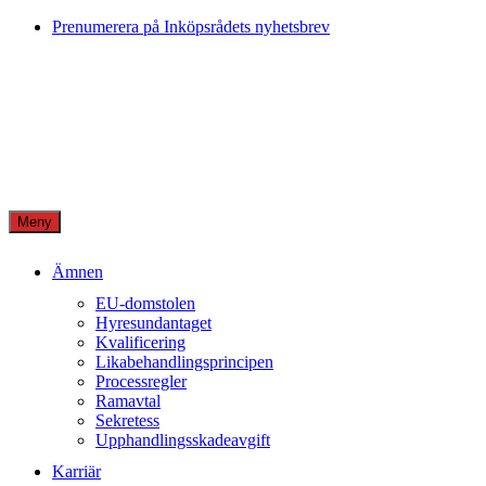
Skip
Prenumerera på Inköpsrådets nyhetsbrev
to
content
Meny
Ämnen
EU-domstolen
Hyresundantaget
Kvalificering
Likabehandlingsprincipen
Processregler
Ramavtal
Sekretess
Upphandlingsskadeavgift
Karriär