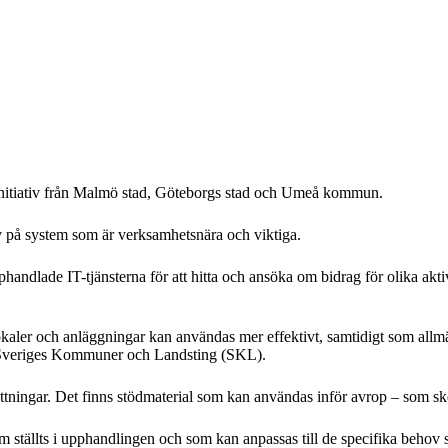
initiativ från Malmö stad, Göteborgs stad och Umeå kommun.
 på system som är verksamhetsnära och viktiga.
ndlade IT-tjänsterna för att hitta och ansöka om bidrag för olika aktiv
t lokaler och anläggningar kan användas mer effektivt, samtidigt som all
id Sveriges Kommuner och Landsting (SKL).
tningar. Det finns stödmaterial som kan användas inför avrop – som s
som ställts i upphandlingen och som kan anpassas till de specifika be