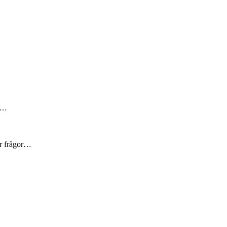
är…
er frågor…