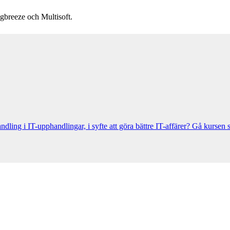
gbreeze och Multisoft.
handling i IT-upphandlingar, i syfte att göra bättre IT-affärer? Gå kurs