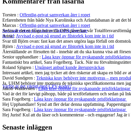
Kommentarer från läsarna
Torsten
:
Offentlig-privat samverkan åter i ropet
Erfarenheten från både Nya Karolinska och Arlandabanan är att det bli
Marcus
:
Offentlig-privat samverkan åter i ropet
Sedan är det en fråga huruvida OPS påverkar vår Totalförsvarsförmå
Avvisad e-post på grund av filstorlek kom inte
Anna
:
Avvisad e-post på grund av filstorlek kom inte in i tid
in i tid
Svar till Björn ovan: fast kan det anses utgöra laga förfall om domst
Björn
:
Avvisad e-post på grund av filstorlek kom inte in i tid
Återställande av försutten tid - innebär att du ska kunna visa att fö
Senior upphandlare
:
Låga krav öppnar för nyskapande prisförklaring
Fantastiskt bra artikel, Sara Fogelberg. Tack. När nu förvaltningsrätten
Roland Sjögren
:
Utgånget anbud kunde återuppväckas
Intressant artikel, men jag tycker att den riskerar att skapa en bild av 
David Sundgren
:
Tekniska krav behöver inte motiveras – men produkt
Ja, UHM behöver inte motivera de tekniska specifikationerna men jag s
Varför är det viktigt med CPV-koder?
Jakob Waldersten
:
Låga krav öppnar för nyskapande prisförklaringa
Vad är det för larvigt påhopp, både på textförfattaren och sedan på In
Sara Fogelberg
:
Låga krav öppnar för nyskapande prisförklaringar
Hej Upphandlare! Synd att fler delar denna uppfattning. Papperstigrar
Sara Fogelberg
:
Låga krav öppnar för nyskapande prisförklaringar
Hej Jurist! Kul att du läser och kommenterar - och engagerar! Jag är
Senaste inläggen