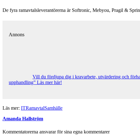
De fyra ramavtalsleverantörerna är Softronic, Mebyou, Pragil & Sprin
Annons
Vill du fördjupa dig i kravarbete, utvärdering och för
upphandling” Läs mer här!
Läs mer:
IT
Ramavtal
Samhälle
Amanda Hallström
Kommentatorerna ansvarar för sina egna kommentarer