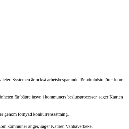
iteter. Systemen är också arbetsbesparande för administratörer inom
mänheten får bättre insyn i kommuners beslutsprocesser, säger Katrien
ker genom förnyad konkurrenssättning.
hov som kommuner anger, säger Katrien Vanhaverbeke.