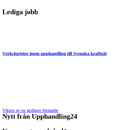
Lediga jobb
Verksjurister inom upphandling till Svenska kraftnät
Vikten av en gedigen förstudie
Nytt från Upphandling24