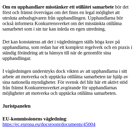
Om en upphandlare misstänker ett otillåtet samarbete
bör det
först och främst övervägas om det finns en legal möjlighet att
utesluta anbudsgivaren från upphandlingen. Upphandlarna bör
också informera Konkurrensverket om det misstänkta otillåtna
samarbetet som i sin tur kan inleda en egen utredning.
Det kan konstateras att det i vägledningen ställs höga krav på
upphandlarna, som redan har ett komplext regelverk och en praxis i
ständig förändring att ta hänsyn till när de genomför sina
upphandlingar.
I vägledningen understryks dock vikten av att upphandlarna i sitt
arbete att motverka och upptäcka otillåtna samarbeten tar hjälp av
sina nationella myndigheter. För svensk del blir här ett aktivt stöd
från främst Konkurrensverket avgörande för upphandlarnas
möjligheter att motverka och upptäcka otillåtna samarbeten.
Juristpanelen
EU-kommissionens vägledning
:
https://ec.europa.eu/docsroom/documents/45004