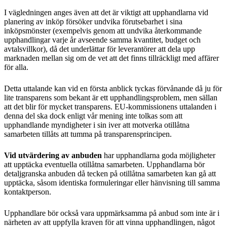
I vägledningen anges även att det är viktigt att upphandlarna vid
planering av inköp försöker undvika förutsebarhet i sina
inköpsmönster (exempelvis genom att undvika återkommande
upphandlingar varje år avseende samma kvantitet, budget och
avtalsvillkor), då det underlättar för leverantörer att dela upp
marknaden mellan sig om de vet att det finns tillräckligt med affärer
för alla.
Detta uttalande kan vid en första anblick tyckas förvånande då ju för
lite transparens som bekant är ett upphandlingsproblem, men sällan
att det blir för mycket transparens. EU-kommissionens uttalanden i
denna del ska dock enligt vår mening inte tolkas som att
upphandlande myndigheter i sin iver att motverka otillåtna
samarbeten tillåts att tumma på transparensprincipen.
Vid utvärdering av anbuden
har upphandlarna goda möjligheter
att upptäcka eventuella otillåtna samarbeten. Upphandlarna bör
detaljgranska anbuden då tecken på otillåtna samarbeten kan gå att
upptäcka, såsom identiska formuleringar eller hänvisning till samma
kontaktperson.
Upphandlare bör också vara uppmärksamma på anbud som inte är i
närheten av att uppfylla kraven för att vinna upphandlingen, något