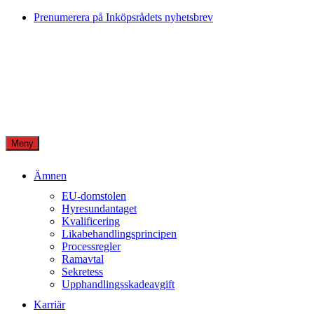
Skip
Prenumerera på Inköpsrådets nyhetsbrev
to
content
Meny
Ämnen
EU-domstolen
Hyresundantaget
Kvalificering
Likabehandlingsprincipen
Processregler
Ramavtal
Sekretess
Upphandlingsskadeavgift
Karriär