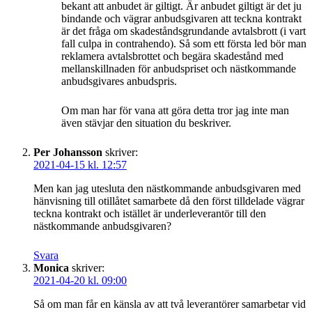
bekant att anbudet är giltigt. Är anbudet giltigt är det ju
bindande och vägrar anbudsgivaren att teckna kontrakt
är det fråga om skadeståndsgrundande avtalsbrott (i vart
fall culpa in contrahendo). Så som ett första led bör man
reklamera avtalsbrottet och begära skadestånd med
mellanskillnaden för anbudspriset och nästkommande
anbudsgivares anbudspris.
Om man har för vana att göra detta tror jag inte man
även stävjar den situation du beskriver.
Per Johansson
skriver:
2021-04-15 kl. 12:57
Men kan jag utesluta den nästkommande anbudsgivaren med
hänvisning till otillåtet samarbete då den först tilldelade vägrar
teckna kontrakt och istället är underleverantör till den
nästkommande anbudsgivaren?
Svara
Monica
skriver:
2021-04-20 kl. 09:00
Så om man får en känsla av att två leverantörer samarbetar vid