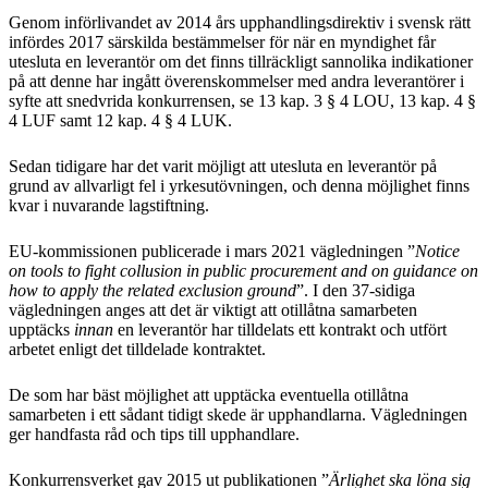
Genom införlivandet av 2014 års upphandlingsdirektiv i svensk rätt
infördes 2017 särskilda bestämmelser för när en myndighet får
utesluta en leverantör om det finns tillräckligt sannolika indikationer
på att denne har ingått överenskommelser med andra leverantörer i
syfte att snedvrida konkurrensen, se 13 kap. 3 § 4 LOU, 13 kap. 4 §
4 LUF samt 12 kap. 4 § 4 LUK.
Sedan tidigare har det varit möjligt att utesluta en leverantör på
grund av allvarligt fel i yrkesutövningen, och denna möjlighet finns
kvar i nuvarande lagstiftning.
EU-kommissionen publicerade i mars 2021 vägledningen ”
Notice
on tools to fight collusion in public procurement and on guidance on
how to apply the related exclusion ground
”. I den 37-sidiga
vägledningen anges att det är viktigt att otillåtna samarbeten
upptäcks
innan
en leverantör har tilldelats ett kontrakt och utfört
arbetet enligt det tilldelade kontraktet.
De som har bäst möjlighet att upptäcka eventuella otillåtna
samarbeten i ett sådant tidigt skede är upphandlarna. Vägledningen
ger handfasta råd och tips till upphandlare.
Konkurrensverket gav 2015 ut publikationen ”
Ärlighet ska löna sig