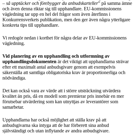
– så upptäcker och förebygger du anbudskarteller
” på samma ämne
och även denna riktar sig till upphandlare. EU-kommissionens
vägledning tar upp en hel del frågor som även återfinns i
Konkurrensverkets publikation, men den ger även några ytterligare
konkreta tips till upphandlare.
Vi redogör nedan i korthet för några delar av EU-kommissionens
vägledning.
Vid planering av en upphandling och utformning av
upphandlingsdokumenten
är det viktigt att upphandlarna strävar
efter ett maximalt antal anbudsgivare genom att exempelvis
säkerställa att samtliga obligatoriska krav är proportionerliga och
nödvändiga.
Det kan också vara av värde att i större utsträckning utvärdera
kvalitet än pris, då en modell som premierar pris innebär en mer
förutsebar utvärdering som kan utnyttjas av leverantörer som
samarbetar.
Upphandlarna har också möjlighet att ställa krav på att
anbudsgivarna ska intyga att de har förberett sina anbud
självständigt och utan inflytande av andra anbudsgivare.