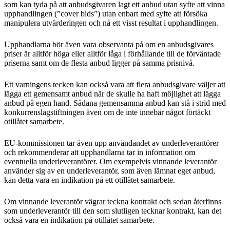
som kan tyda på att anbudsgivaren lagt ett anbud utan syfte att vinna
upphandlingen (”cover bids”) utan enbart med syfte att försöka
manipulera utvärderingen och nå ett visst resultat i upphandlingen.
Upphandlarna bör även vara observanta på om en anbudsgivares
priser är alltför höga eller alltför låga i förhållande till de förväntade
priserna samt om de flesta anbud ligger på samma prisnivå.
Ett varningens tecken kan också vara att flera anbudsgivare väljer att
lägga ett gemensamt anbud när de skulle ha haft möjlighet att lägga
anbud på egen hand. Sådana gemensamma anbud kan stå i strid med
konkurrenslagstiftningen även om de inte innebär något förtäckt
otillåtet samarbete.
EU-kommissionen tar även upp användandet av underleverantörer
och rekommenderar att upphandlarna tar in information om
eventuella underleverantörer. Om exempelvis vinnande leverantör
använder sig av en underleverantör, som även lämnat eget anbud,
kan detta vara en indikation på ett otillåtet samarbete.
Om vinnande leverantör vägrar teckna kontrakt och sedan återfinns
som underleverantör till den som slutligen tecknar kontrakt, kan det
också vara en indikation på otillåtet samarbete.