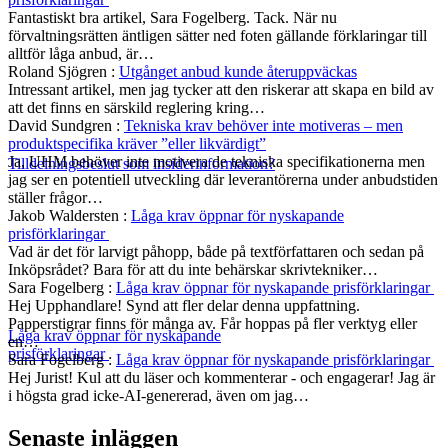
Fantastiskt bra artikel, Sara Fogelberg. Tack. När nu
förvaltningsrätten äntligen sätter ned foten gällande förklaringar till
alltför låga anbud, är…
Roland Sjögren
:
Utgånget anbud kunde återuppväckas
Intressant artikel, men jag tycker att den riskerar att skapa en bild av
att det finns en särskild reglering kring…
David Sundgren
:
Tekniska krav behöver inte motiveras – men
produktspecifika kräver ”eller likvärdigt”
Ja, UHM behöver inte motivera de tekniska specifikationerna men
Tilldelningsbeslut som insiderinformation?
jag ser en potentiell utveckling där leverantörerna under anbudstiden
ställer frågor…
Jakob Waldersten
:
Låga krav öppnar för nyskapande
prisförklaringar
Vad är det för larvigt påhopp, både på textförfattaren och sedan på
Inköpsrådet? Bara för att du inte behärskar skrivtekniker…
Sara Fogelberg
:
Låga krav öppnar för nyskapande prisförklaringar
Hej Upphandlare! Synd att fler delar denna uppfattning.
Papperstigrar finns för många av. Får hoppas på fler verktyg eller
Låga krav öppnar för nyskapande
en…
prisförklaringar
Sara Fogelberg
:
Låga krav öppnar för nyskapande prisförklaringar
Hej Jurist! Kul att du läser och kommenterar - och engagerar! Jag är
i högsta grad icke-AI-genererad, även om jag…
Senaste inläggen