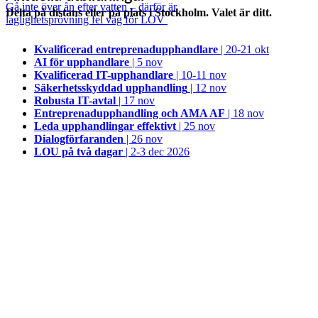
Gå inte över ån efter vatten – därför är
Delta på distans eller på plats i Stockholm. Valet är ditt.
laglighetsprövning fel väg för LOV
Kvalificerad entreprenad­upphandlare
| 20-21 okt
AI för upphandlare
| 5 nov
Kvalificerad IT-upphandlare
| 10-11 nov
Säkerhetsskyddad upphandling
| 12 nov
Robusta IT-avtal
| 17 nov
Entreprenadupphandling och AMA AF
| 18 nov
Leda upphandlingar effektivt
| 25 nov
Dialogförfaranden
| 26 nov
LOU på två dagar
| 2-3 dec 2026