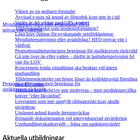
Vikten av en gedigen förstudie
Avvisad e-post på grund av filstorlek kom inte in i tid
Varför är det viktigt med CPV-koder?
Myndighetsutövning eller avtalsfråga? HFD
Tilldelningsbeslut som insiderinformation?
prövar vite i vårdval
Låga krav öppnar för nyskapande prisförklaringar
Myndighetsutövning eller avtalsfråga? HFD prövar vite i
vårdval
Proportionalitetsprincipen begränsar för språkkravets räckvidd
Gå inte över ån efter vatten – därför är laglighetsprövning fel
väg för LOV
Koncernens totala omsättning ska beaktas vid intern
upphandling
Tilldelningskriterier om högre löner än kollektivavtal förenliga
Proportionalitetsprincipen begränsar för
med EU‑rätten
språkkravets räckvidd
Tekniska krav behöver inte motiveras – men produktspecifika
kräver ”eller likvärdigt”
Leverantör som inte uppfyllt obligatoriskt krav skulle
utvärderas
Utgånget anbud kunde återuppväckas
Bristande dokumentation vid intervjubaserad utvärdering
Upphandlingsskadeavgift – fråga om sanktionsvärdet
Aktuella utbildningar