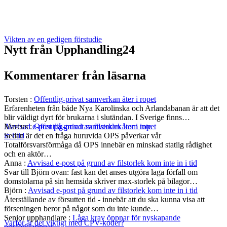
Vikten av en gedigen förstudie
Nytt från Upphandling24
Kommentarer från läsarna
Torsten
:
Offentlig-privat samverkan åter i ropet
Erfarenheten från både Nya Karolinska och Arlandabanan är att det
blir väldigt dyrt för brukarna i slutändan. I Sverige finns…
Marcus
:
Offentlig-privat samverkan åter i ropet
Avvisad e-post på grund av filstorlek kom inte
Sedan är det en fråga huruvida OPS påverkar vår
in i tid
Totalförsvarsförmåga då OPS innebär en minskad statlig rådighet
och en aktör…
Anna
:
Avvisad e-post på grund av filstorlek kom inte in i tid
Svar till Björn ovan: fast kan det anses utgöra laga förfall om
domstolarna på sin hemsida skriver max-storlek på bilagor…
Björn
:
Avvisad e-post på grund av filstorlek kom inte in i tid
Återställande av försutten tid - innebär att du ska kunna visa att
förseningen beror på något som du inte kunde…
Senior upphandlare
:
Låga krav öppnar för nyskapande
Varför är det viktigt med CPV-koder?
prisförklaringar