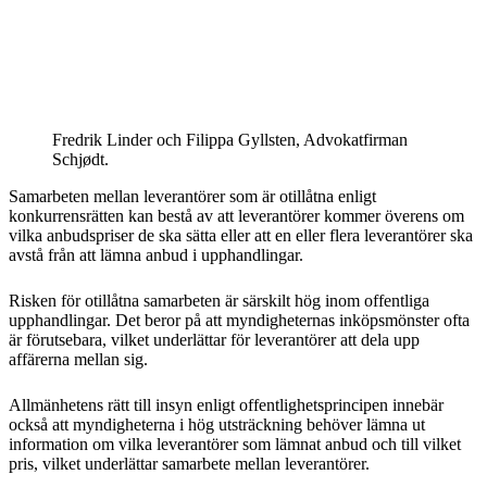
Fredrik Linder och Filippa Gyllsten, Advokatfirman
Schjødt.
Samarbeten mellan leverantörer som är otillåtna enligt
konkurrensrätten kan bestå av att leverantörer kommer överens om
vilka anbudspriser de ska sätta eller att en eller flera leverantörer ska
avstå från att lämna anbud i upphandlingar.
Risken för otillåtna samarbeten är särskilt hög inom offentliga
upphandlingar. Det beror på att myndigheternas inköpsmönster ofta
är förutsebara, vilket underlättar för leverantörer att dela upp
affärerna mellan sig.
Allmänhetens rätt till insyn enligt offentlighetsprincipen innebär
också att myndigheterna i hög utsträckning behöver lämna ut
information om vilka leverantörer som lämnat anbud och till vilket
pris, vilket underlättar samarbete mellan leverantörer.