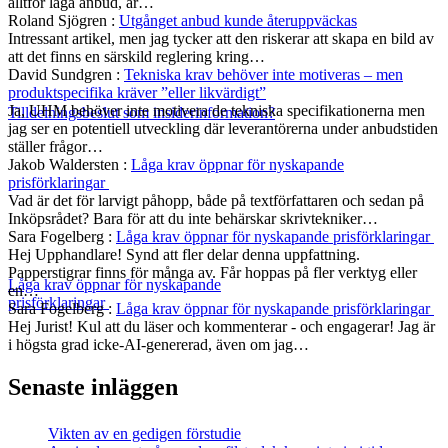
alltför låga anbud, är…
Roland Sjögren
:
Utgånget anbud kunde återuppväckas
Intressant artikel, men jag tycker att den riskerar att skapa en bild av
att det finns en särskild reglering kring…
David Sundgren
:
Tekniska krav behöver inte motiveras – men
produktspecifika kräver ”eller likvärdigt”
Ja, UHM behöver inte motivera de tekniska specifikationerna men
Tilldelningsbeslut som insiderinformation?
jag ser en potentiell utveckling där leverantörerna under anbudstiden
ställer frågor…
Jakob Waldersten
:
Låga krav öppnar för nyskapande
prisförklaringar
Vad är det för larvigt påhopp, både på textförfattaren och sedan på
Inköpsrådet? Bara för att du inte behärskar skrivtekniker…
Sara Fogelberg
:
Låga krav öppnar för nyskapande prisförklaringar
Hej Upphandlare! Synd att fler delar denna uppfattning.
Papperstigrar finns för många av. Får hoppas på fler verktyg eller
Låga krav öppnar för nyskapande
en…
prisförklaringar
Sara Fogelberg
:
Låga krav öppnar för nyskapande prisförklaringar
Hej Jurist! Kul att du läser och kommenterar - och engagerar! Jag är
i högsta grad icke-AI-genererad, även om jag…
Senaste inläggen
Vikten av en gedigen förstudie