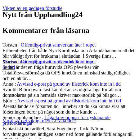
Vikten av en gedigen förstudie
Nytt från Upphandling24
Kommentarer från läsarna
Torsten
:
Offentlig-privat samverkan åter i ropet
Erfarenheten från både Nya Karolinska och Arlandabanan är att det
blir väldigt dyrt för brukarna i slutändan. I Sverige finns…
Marcus
:
Offentlig-privat samverkan åter i ropet
Avvisad e-post på grund av filstorlek kom inte
Sedan är det en fråga huruvida OPS påverkar vår
in i tid
Totalförsvarsförmåga då OPS innebär en minskad statlig rådighet
och en aktör…
Anna
:
Avvisad e-post på grund av filstorlek kom inte in i tid
Svar till Björn ovan: fast kan det anses utgöra laga förfall om
domstolarna på sin hemsida skriver max-storlek på bilagor…
Björn
:
Avvisad e-post på grund av filstorlek kom inte in i tid
Återställande av försutten tid - innebär att du ska kunna visa att
förseningen beror på något som du inte kunde…
Senior upphandlare
:
Låga krav öppnar för nyskapande
Varför är det viktigt med CPV-koder?
prisförklaringar
Fantastiskt bra artikel, Sara Fogelberg. Tack. När nu
förvaltningsrätten äntligen sätter ned foten gällande förklaringar till