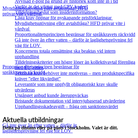
Avvisad e-post på grund av filstorlek kom inte in i tid
Varför är det viktigt med CPV-koder?
Myndighetsutövning eller avtalsfråga? HFD
Tilldelningsbeslut som insiderinformation?
prövar vite i vårdval
Låga krav öppnar för nyskapande prisförklaringar
Myndighetsutövning eller avtalsfråga? HFD prövar vite i
vårdval
Proportionalitetsprincipen begränsar för språkkravets räckvidd
Gå inte över ån efter vatten – därför är laglighetsprövning fel
väg för LOV
Koncernens totala omsättning ska beaktas vid intern
upphandling
Tilldelningskriterier om högre löner än kollektivavtal förenliga
Proportionalitetsprincipen begränsar för
med EU‑rätten
språkkravets räckvidd
Tekniska krav behöver inte motiveras – men produktspecifika
kräver ”eller likvärdigt”
Leverantör som inte uppfyllt obligatoriskt krav skulle
utvärderas
Utgånget anbud kunde återuppväckas
Bristande dokumentation vid intervjubaserad utvärdering
Upphandlingsskadeavgift – fråga om sanktionsvärdet
Aktuella utbildningar
Gå inte över ån efter vatten – därför är
Delta på distans eller på plats i Stockholm. Valet är ditt.
laglighetsprövning fel väg för LOV