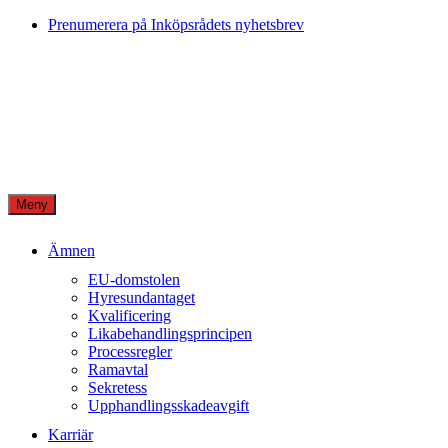
Skip
Prenumerera på Inköpsrådets nyhetsbrev
to
content
Meny
Ämnen
EU-domstolen
Hyresundantaget
Kvalificering
Likabehandlingsprincipen
Processregler
Ramavtal
Sekretess
Upphandlingsskadeavgift
Karriär