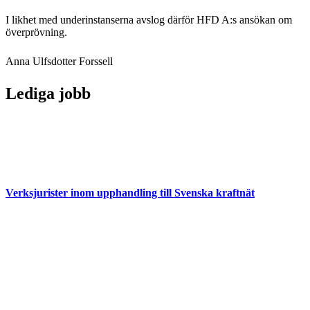
I likhet med underinstanserna avslog därför HFD A:s ansökan om
överprövning.
Anna Ulfsdotter Forssell
Lediga jobb
Verksjurister inom upphandling till Svenska kraftnät