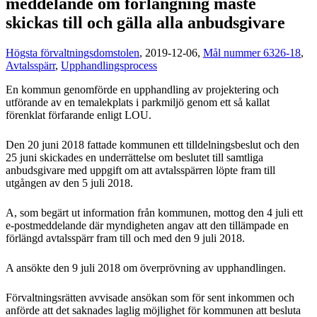
meddelande om förlängning måste
skickas till och gälla alla anbudsgivare
Högsta förvaltningsdomstolen
, 2019-12-06,
Mål nummer 6326-18
,
Avtalsspärr
,
Upphandlingsprocess
En kommun genomförde en upphandling av projektering och
utförande av en temalekplats i parkmiljö genom ett så kallat
förenklat förfarande enligt LOU.
Den 20 juni 2018 fattade kommunen ett tilldelningsbeslut och den
25 juni skickades en underrättelse om beslutet till samtliga
anbudsgivare med uppgift om att avtalsspärren löpte fram till
utgången av den 5 juli 2018.
A, som begärt ut information från kommunen, mottog den 4 juli ett
e-postmeddelande där myndigheten angav att den tillämpade en
förlängd avtalsspärr fram till och med den 9 juli 2018.
A ansökte den 9 juli 2018 om överprövning av upphandlingen.
Förvaltningsrätten avvisade ansökan som för sent inkommen och
anförde att det saknades laglig möjlighet för kommunen att besluta