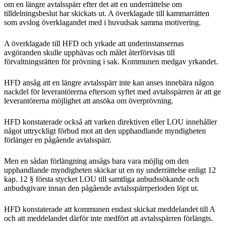
om en längre avtalsspärr efter det att en underrättelse om
tilldelningsbeslut har skickats ut. A överklagade till kammarrätten
som avslog överklagandet med i huvudsak samma motivering.
A överklagade till HFD och yrkade att underinstansernas
avgöranden skulle upphävas och målet återförvisas till
förvaltningsrätten för prövning i sak. Kommunen medgav yrkandet.
HFD ansåg att en längre avtalsspärr inte kan anses innebära någon
nackdel för leverantörerna eftersom syftet med avtalsspärren är att ge
leverantörerna möjlighet att ansöka om överprövning.
HFD konstaterade också att varken direktiven eller LOU innehåller
något uttryckligt förbud mot att den upphandlande myndigheten
förlänger en pågående avtalsspärr.
Men en sådan förlängning ansågs bara vara möjlig om den
upphandlande myndigheten skickar ut en ny underrättelse enligt 12
kap. 12 § första stycket LOU till samtliga anbudssökande och
anbudsgivare innan den pågående avtalsspärrperioden löpt ut.
HFD konstaterade att kommunen endast skickat meddelandet till A
och att meddelandet därför inte medfört att avtalsspärren förlängts.