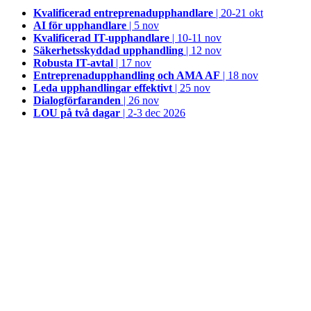
Kvalificerad entreprenad­upphandlare
| 20-21 okt
AI för upphandlare
| 5 nov
Kvalificerad IT-upphandlare
| 10-11 nov
Säkerhetsskyddad upphandling
| 12 nov
Robusta IT-avtal
| 17 nov
Entreprenadupphandling och AMA AF
| 18 nov
Leda upphandlingar effektivt
| 25 nov
Dialogförfaranden
| 26 nov
LOU på två dagar
| 2-3 dec 2026