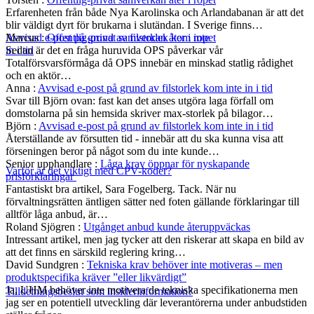
Erfarenheten från både Nya Karolinska och Arlandabanan är att det
blir väldigt dyrt för brukarna i slutändan. I Sverige finns…
Marcus
:
Offentlig-privat samverkan åter i ropet
Avvisad e-post på grund av filstorlek kom inte
Sedan är det en fråga huruvida OPS påverkar vår
in i tid
Totalförsvarsförmåga då OPS innebär en minskad statlig rådighet
och en aktör…
Anna
:
Avvisad e-post på grund av filstorlek kom inte in i tid
Svar till Björn ovan: fast kan det anses utgöra laga förfall om
domstolarna på sin hemsida skriver max-storlek på bilagor…
Björn
:
Avvisad e-post på grund av filstorlek kom inte in i tid
Återställande av försutten tid - innebär att du ska kunna visa att
förseningen beror på något som du inte kunde…
Senior upphandlare
:
Låga krav öppnar för nyskapande
Varför är det viktigt med CPV-koder?
prisförklaringar
Fantastiskt bra artikel, Sara Fogelberg. Tack. När nu
förvaltningsrätten äntligen sätter ned foten gällande förklaringar till
alltför låga anbud, är…
Roland Sjögren
:
Utgånget anbud kunde återuppväckas
Intressant artikel, men jag tycker att den riskerar att skapa en bild av
att det finns en särskild reglering kring…
David Sundgren
:
Tekniska krav behöver inte motiveras – men
produktspecifika kräver ”eller likvärdigt”
Ja, UHM behöver inte motivera de tekniska specifikationerna men
Tilldelningsbeslut som insiderinformation?
jag ser en potentiell utveckling där leverantörerna under anbudstiden