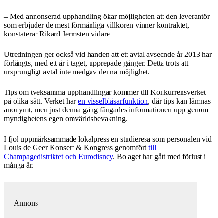
– Med annonserad upphandling ökar möjligheten att den leverantör
som erbjuder de mest förmånliga villkoren vinner kontraktet,
konstaterar Rikard Jermsten vidare.
Utredningen ger också vid handen att ett avtal avseende år 2013 har
förlängts, med ett år i taget, upprepade gånger. Detta trots att
ursprungligt avtal inte medgav denna möjlighet.
Tips om tveksamma upphandlingar kommer till Konkurrensverket
på olika sätt. Verket har
en visselblåsarfunktion
, där tips kan lämnas
anonymt, men just denna gång fångades informationen upp genom
myndighetens egen omvärldsbevakning.
I fjol uppmärksammade lokalpress en studieresa som personalen vid
Louis de Geer Konsert & Kongress genomfört
till
Champagedistriktet och Eurodisney
. Bolaget har gått med förlust i
många år.
Annons