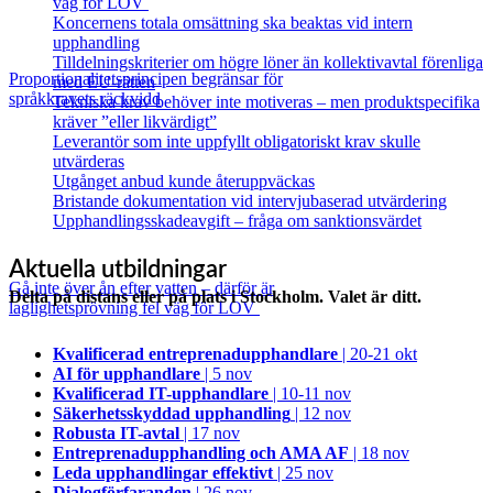
väg för LOV
Koncernens totala omsättning ska beaktas vid intern
upphandling
Tilldelningskriterier om högre löner än kollektivavtal förenliga
Proportionalitetsprincipen begränsar för
med EU‑rätten
språkkravets räckvidd
Tekniska krav behöver inte motiveras – men produktspecifika
kräver ”eller likvärdigt”
Leverantör som inte uppfyllt obligatoriskt krav skulle
utvärderas
Utgånget anbud kunde återuppväckas
Bristande dokumentation vid intervjubaserad utvärdering
Upphandlingsskadeavgift – fråga om sanktionsvärdet
Aktuella utbildningar
Gå inte över ån efter vatten – därför är
Delta på distans eller på plats i Stockholm. Valet är ditt.
laglighetsprövning fel väg för LOV
Kvalificerad entreprenad­upphandlare
| 20-21 okt
AI för upphandlare
| 5 nov
Kvalificerad IT-upphandlare
| 10-11 nov
Säkerhetsskyddad upphandling
| 12 nov
Robusta IT-avtal
| 17 nov
Entreprenadupphandling och AMA AF
| 18 nov
Leda upphandlingar effektivt
| 25 nov
Dialogförfaranden
| 26 nov