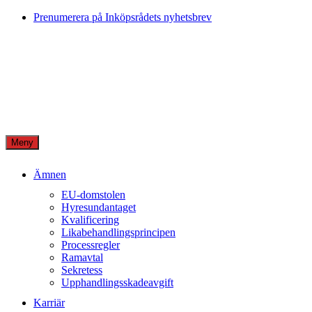
Skip
Prenumerera på Inköpsrådets nyhetsbrev
to
content
Meny
Ämnen
EU-domstolen
Hyresundantaget
Kvalificering
Likabehandlingsprincipen
Processregler
Ramavtal
Sekretess
Upphandlingsskadeavgift
Karriär