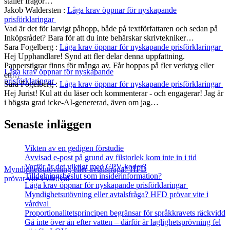
ställer frågor…
Jakob Waldersten
:
Låga krav öppnar för nyskapande
prisförklaringar
Vad är det för larvigt påhopp, både på textförfattaren och sedan på
Inköpsrådet? Bara för att du inte behärskar skrivtekniker…
Sara Fogelberg
:
Låga krav öppnar för nyskapande prisförklaringar
Hej Upphandlare! Synd att fler delar denna uppfattning.
Papperstigrar finns för många av. Får hoppas på fler verktyg eller
Låga krav öppnar för nyskapande
en…
prisförklaringar
Sara Fogelberg
:
Låga krav öppnar för nyskapande prisförklaringar
Hej Jurist! Kul att du läser och kommenterar - och engagerar! Jag är
i högsta grad icke-AI-genererad, även om jag…
Senaste inläggen
Vikten av en gedigen förstudie
Avvisad e-post på grund av filstorlek kom inte in i tid
Varför är det viktigt med CPV-koder?
Myndighetsutövning eller avtalsfråga? HFD
Tilldelningsbeslut som insiderinformation?
prövar vite i vårdval
Låga krav öppnar för nyskapande prisförklaringar
Myndighetsutövning eller avtalsfråga? HFD prövar vite i
vårdval
Proportionalitetsprincipen begränsar för språkkravets räckvidd
Gå inte över ån efter vatten – därför är laglighetsprövning fel