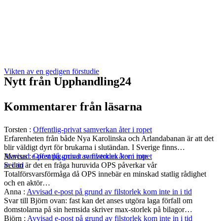
Vikten av en gedigen förstudie
Nytt från Upphandling24
Kommentarer från läsarna
Torsten
:
Offentlig-privat samverkan åter i ropet
Erfarenheten från både Nya Karolinska och Arlandabanan är att det
blir väldigt dyrt för brukarna i slutändan. I Sverige finns…
Marcus
:
Offentlig-privat samverkan åter i ropet
Avvisad e-post på grund av filstorlek kom inte
Sedan är det en fråga huruvida OPS påverkar vår
in i tid
Totalförsvarsförmåga då OPS innebär en minskad statlig rådighet
och en aktör…
Anna
:
Avvisad e-post på grund av filstorlek kom inte in i tid
Svar till Björn ovan: fast kan det anses utgöra laga förfall om
domstolarna på sin hemsida skriver max-storlek på bilagor…
Björn
:
Avvisad e-post på grund av filstorlek kom inte in i tid