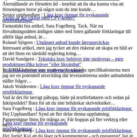
Återställande av försutten tid - innebär att du ska kunna visa att
förseningen beror på något som du inte kunde…
Senior upphandlare
:
Låga krav öppnar för nyskapande
Varför är det viktigt med CPV-koder?
prisförklaringar
Fantastiskt bra artikel, Sara Fogelberg. Tack. När nu
förvaltningsrätten äntligen sätter ned foten gällande förklaringar till
alltför låga anbud, är…
Roland Sjögren
:
Utgånget anbud kunde återuppväckas
Intressant artikel, men jag tycker att den riskerar att skapa en bild av
att det finns en särskild reglering kring…
David Sundgren
:
Tekniska krav behöver inte motiveras – men
produktspecifika kräver ”eller likvärdigt”
Ja, UHM behöver inte motivera de tekniska specifikationerna men
Tilldelningsbeslut som insiderinformation?
jag ser en potentiell utveckling där leverantörerna under anbudstiden
ställer frågor…
Jakob Waldersten
:
Låga krav öppnar för nyskapande
prisförklaringar
Vad är det för larvigt påhopp, både på textförfattaren och sedan på
Inköpsrådet? Bara för att du inte behärskar skrivtekniker…
Sara Fogelberg
:
Låga krav öppnar för nyskapande prisförklaringar
Hej Upphandlare! Synd att fler delar denna uppfattning.
Papperstigrar finns för många av. Får hoppas på fler verktyg eller
Låga krav öppnar för nyskapande
en…
prisförklaringar
Sara Fogelberg
:
Låga krav öppnar för nyskapande prisförklaringar
Hej Jurist! Kul att du läser och kommenterar - och engagerar! Jag är