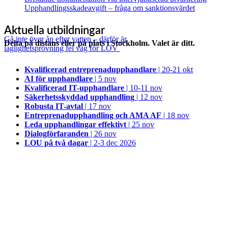
Upphandlingsskadeavgift – fråga om sanktionsvärdet
Aktuella utbildningar
Gå inte över ån efter vatten – därför är
Delta på distans eller på plats i Stockholm. Valet är ditt.
laglighetsprövning fel väg för LOV
Kvalificerad entreprenad­upphandlare
| 20-21 okt
AI för upphandlare
| 5 nov
Kvalificerad IT-upphandlare
| 10-11 nov
Säkerhetsskyddad upphandling
| 12 nov
Robusta IT-avtal
| 17 nov
Entreprenadupphandling och AMA AF
| 18 nov
Leda upphandlingar effektivt
| 25 nov
Dialogförfaranden
| 26 nov
LOU på två dagar
| 2-3 dec 2026