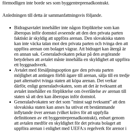
förmodligen inte borde ses som byggentreprenadkontrakt.
Anledningen till detta är sammanfattningsvis följande.
Bidragsavtalet innehåller inte någon förpliktelse som kan
åberopas inför domstol avseende att den den privata parten
faktiskt är skyldig att uppföra arenan. Den slovakiska staten
kan inte väcka talan mot den privata parten och tvinga den att
uppföra arenan om bolaget vägrar. Att bidraget kan återgå är
en annan sak. Generaladvokaten pekar på den avgörande
betydelsen att avtalet måste innehålla en skyldighet att uppföra
ett byggnadsverk.
Avtalet med försäljningsoption gav den privata parten
möjlighet att antingen förbli ägare till arenan, sälja till en tredje
part alternativt tvinga staten att köpa arenan. Det verkar
därför, enligt generaladvokaten, som att det är tveksamt att
avtalet innehåller en förpliktelse om överlåtelse av arenan till
staten så att den kan åberopas inför domstol.
Generaladvokaten ser det som ”minst sagt tveksamt” att den
slovakiska staten kan anses ha utövat ett bestämmande
inflytande över arenan (vilket krävs för att uppfylla
definitionen av ett byggentreprenadkontrakt), enbart genom
att avtalen medför en skyldighet för det privata bolaget att
uppföra arenan i enlighet med UEFA:s regelverk för arenor i