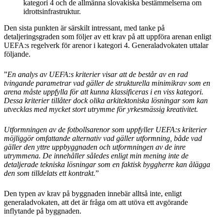
kategori 4 och de allmänna slovakiska bestämmelserna om
idrottsinfrastruktur.
Den sista punkten är särskilt intressant, med tanke på
detaljeringsgraden som följer av ett krav på att uppföra arenan enligt
UEFA:s regelverk för arenor i kategori 4. Generaladvokaten uttalar
följande.
”
En analys av UEFA:s kriterier visar att de består av en rad
tvingande parametrar vad gäller de strukturella minimikrav som en
arena måste uppfylla för att kunna klassificeras i en viss kategori.
Dessa kriterier tillåter dock olika arkitektoniska lösningar som kan
utvecklas med mycket stort utrymme för yrkesmässig kreativitet.
Utformningen av de fotbollsarenor som uppfyller UEFA:s kriterier
möjliggör omfattande alternativ vad gäller utformning, både vad
gäller den yttre uppbyggnaden och utformningen av de inre
utrymmena. De innehåller således enligt min mening inte de
detaljerade tekniska lösningar som en faktisk byggherre kan ålägga
den som tilldelats ett kontrakt.
”
Den typen av krav på byggnaden innebär alltså inte, enligt
generaladvokaten, att det är fråga om att utöva ett avgörande
inflytande på byggnaden.