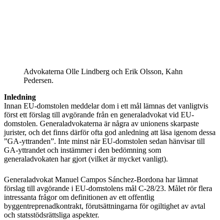
Advokaterna Olle Lindberg och Erik Olsson, Kahn
Pedersen.
Inledning
Innan EU-domstolen meddelar dom i ett mål lämnas det vanligtvis
först ett förslag till avgörande från en generaladvokat vid EU-
domstolen. Generaladvokaterna är några av unionens skarpaste
jurister, och det finns därför ofta god anledning att läsa igenom dessa
”GA-yttranden”. Inte minst när EU-domstolen sedan hänvisar till
GA-yttrandet och instämmer i den bedömning som
generaladvokaten har gjort (vilket är mycket vanligt).
Generaladvokat Manuel Campos Sánchez-Bordona har lämnat
förslag till avgörande i EU-domstolens mål C-28/23. Målet rör flera
intressanta frågor om definitionen av ett offentlig
byggentreprenadkontrakt, förutsättningarna för ogiltighet av avtal
och statsstödsrättsliga aspekter.