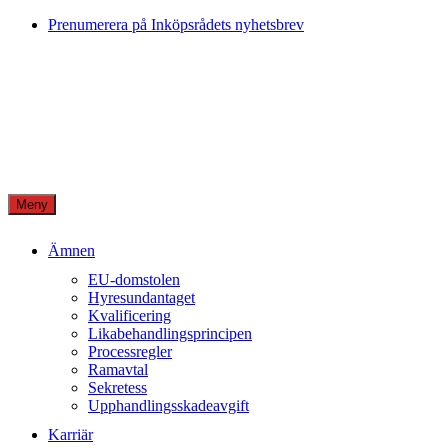
Skip
Prenumerera på Inköpsrådets nyhetsbrev
to
content
Meny
Ämnen
EU-domstolen
Hyresundantaget
Kvalificering
Likabehandlingsprincipen
Processregler
Ramavtal
Sekretess
Upphandlingsskadeavgift
Karriär