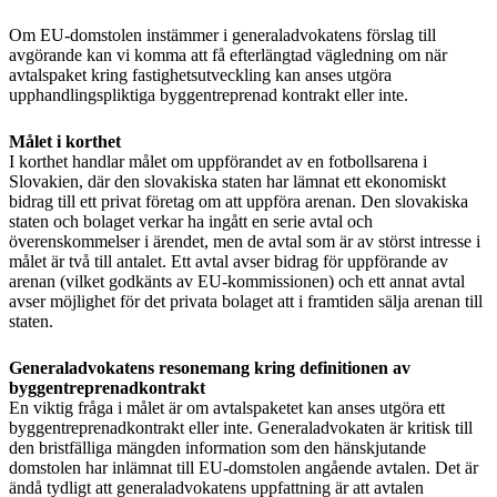
Om EU-domstolen instämmer i generaladvokatens förslag till
avgörande kan vi komma att få efterlängtad vägledning om när
avtalspaket kring fastighetsutveckling kan anses utgöra
upphandlingspliktiga byggentreprenad kontrakt eller inte.
Målet i korthet
I korthet handlar målet om uppförandet av en fotbollsarena i
Slovakien, där den slovakiska staten har lämnat ett ekonomiskt
bidrag till ett privat företag om att uppföra arenan. Den slovakiska
staten och bolaget verkar ha ingått en serie avtal och
överenskommelser i ärendet, men de avtal som är av störst intresse i
målet är två till antalet. Ett avtal avser bidrag för uppförande av
arenan (vilket godkänts av EU-kommissionen) och ett annat avtal
avser möjlighet för det privata bolaget att i framtiden sälja arenan till
staten.
Generaladvokatens resonemang kring definitionen av
byggentreprenadkontrakt
En viktig fråga i målet är om avtalspaketet kan anses utgöra ett
byggentreprenadkontrakt eller inte. Generaladvokaten är kritisk till
den bristfälliga mängden information som den hänskjutande
domstolen har inlämnat till EU-domstolen angående avtalen. Det är
ändå tydligt att generaladvokatens uppfattning är att avtalen