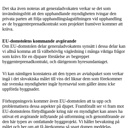
Det ska även noteras att generaladvokaten verkar se det som
invändningsfritt att den upphandlande myndigheten tvingar den
privata parten att följa upphandlingslagstiftningen vid upphandling
av de byggentreprenadkontrakt som projektet framöver kommer att
kräva.
EU-domstolens kommande avgörande
Om EU-domstolen delar generaladvokatens synsätt i dessa delar kan
vi alltså komma att få välbehövlig vägledning i många viktiga frågor
som krävs för en djupare förståelse av begreppet
byggentreprenadkontrakt, och därigenom hyresundantaget.
Vi kan nämligen konstatera att den typen av avtalspaket som verkar
ingå i det slovakiska målet till viss del liknar dem som förekommer
när svenska myndigheter ingår hyresavtal som gäller ännu icke
uppförda byggnader.
Förhoppningsvis kommer även EU-domstolen att ta upp och
problematisera dessa aspekter på djupet. Framförallt ser vi fram mot
EU-domstolens förtydligande kring när en myndighet kan anses ha
utövat ett avgörande inflytande på utformning och genomförande av
den här typen av omfattande byggprojekt. Vi håller bevakning på
målet och ber om att få återkomma så snart domen meddelas.