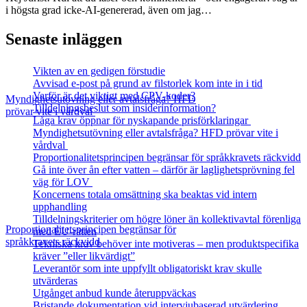
i högsta grad icke-AI-genererad, även om jag…
Senaste inläggen
Vikten av en gedigen förstudie
Avvisad e-post på grund av filstorlek kom inte in i tid
Varför är det viktigt med CPV-koder?
Myndighetsutövning eller avtalsfråga? HFD
Tilldelningsbeslut som insiderinformation?
prövar vite i vårdval
Låga krav öppnar för nyskapande prisförklaringar
Myndighetsutövning eller avtalsfråga? HFD prövar vite i
vårdval
Proportionalitetsprincipen begränsar för språkkravets räckvidd
Gå inte över ån efter vatten – därför är laglighetsprövning fel
väg för LOV
Koncernens totala omsättning ska beaktas vid intern
upphandling
Tilldelningskriterier om högre löner än kollektivavtal förenliga
Proportionalitetsprincipen begränsar för
med EU‑rätten
språkkravets räckvidd
Tekniska krav behöver inte motiveras – men produktspecifika
kräver ”eller likvärdigt”
Leverantör som inte uppfyllt obligatoriskt krav skulle
utvärderas
Utgånget anbud kunde återuppväckas
Bristande dokumentation vid intervjubaserad utvärdering