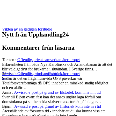
Vikten av en gedigen förstudie
Nytt från Upphandling24
Kommentarer från läsarna
Torsten
:
Offentlig-privat samverkan åter i ropet
Erfarenheten från både Nya Karolinska och Arlandabanan är att det
blir väldigt dyrt för brukarna i slutändan. I Sverige finns…
Marcus
:
Offentlig-privat samverkan åter i ropet
Avvisad e-post på grund av filstorlek kom inte
Sedan är det en fråga huruvida OPS påverkar vår
in i tid
Totalförsvarsförmåga då OPS innebär en minskad statlig rådighet
och en aktör…
Anna
:
Avvisad e-post på grund av filstorlek kom inte in i tid
Svar till Björn ovan: fast kan det anses utgöra laga förfall om
domstolarna på sin hemsida skriver max-storlek på bilagor…
Björn
:
Avvisad e-post på grund av filstorlek kom inte in i tid
Återställande av försutten tid - innebär att du ska kunna visa att
förseningen beror på något som du inte kunde…