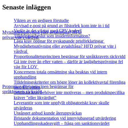
Senaste inläggen
Vikten av en gedigen förstudie
Avvisad e-post på grund av filstorlek kom inte in i tid
Varför är det viktigt med CPV-koder?
Myndighetsutövning eller avtalsfråga? HFD
Tilldelningsbeslut som insiderinformation?
prövar vite i vårdval
Låga krav öppnar för nyskapande prisförklaringar
Myndighetsutövning eller avtalsfråga? HFD prövar vite i
vårdval
Proportionalitetsprincipen begränsar för språkkravets räckvidd
Gå inte över ån efter vatten – därför är laglighetsprövning fel
väg för LOV
Koncernens totala omsättning ska beaktas vid intern
upphandling
Tilldelningskriterier om högre löner än kollektivavtal förenliga
Proportionalitetsprincipen begränsar för
med EU‑rätten
språkkravets räckvidd
Tekniska krav behöver inte motiveras – men produktspecifika
kräver ”eller likvärdigt”
Leverantör som inte uppfyllt obligatoriskt krav skulle
utvärderas
Utgånget anbud kunde återuppväckas
Bristande dokumentation vid intervjubaserad utvärdering
Upphandlingsskadeavgift – fråga om sanktionsvärdet