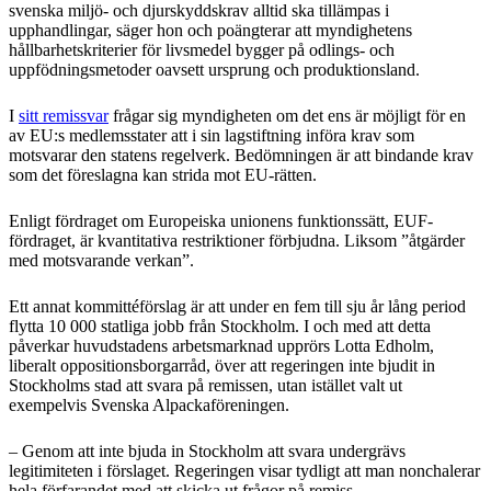
svenska miljö- och djurskyddskrav alltid ska tillämpas i
upphandlingar, säger hon och poängterar att myndighetens
hållbarhetskriterier för livsmedel bygger på odlings- och
uppfödningsmetoder oavsett ursprung och produktionsland.
I
sitt remissvar
frågar sig myndigheten om det ens är möjligt för en
av EU:s medlemsstater att i sin lagstiftning införa krav som
motsvarar den statens regelverk. Bedömningen är att bindande krav
som det föreslagna kan strida mot EU-rätten.
Enligt fördraget om Europeiska unionens funktionssätt, EUF-
fördraget, är kvantitativa restriktioner förbjudna. Liksom ”åtgärder
med motsvarande verkan”.
Ett annat kommittéförslag är att under en fem till sju år lång period
flytta 10 000 statliga jobb från Stockholm. I och med att detta
påverkar huvudstadens arbetsmarknad upprörs Lotta Edholm,
liberalt oppositionsborgarråd, över att regeringen inte bjudit in
Stockholms stad att svara på remissen, utan istället valt ut
exempelvis Svenska Alpackaföreningen.
– Genom att inte bjuda in Stockholm att svara undergrävs
legitimiteten i förslaget. Regeringen visar tydligt att man nonchalerar
hela förfarandet med att skicka ut frågor på remiss.