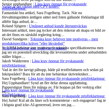
Senior upphandlare
:
Låga krav öppnar för nyskapande
Varför är det viktigt med CPV-koder?
prisförklaringar
Fantastiskt bra artikel, Sara Fogelberg. Tack. När nu
förvaltningsrätten äntligen sätter ned foten gällande förklaringar till
alltför låga anbud, är…
Roland Sjögren
:
Utgånget anbud kunde återuppväckas
Intressant artikel, men jag tycker att den riskerar att skapa en bild av
att det finns en särskild reglering kring…
David Sundgren
:
Tekniska krav behöver inte motiveras – men
produktspecifika kräver ”eller likvärdigt”
Ja, UHM behöver inte motivera de tekniska specifikationerna men
Tilldelningsbeslut som insiderinformation?
jag ser en potentiell utveckling där leverantörerna under anbudstiden
ställer frågor…
Jakob Waldersten
:
Låga krav öppnar för nyskapande
prisförklaringar
Vad är det för larvigt påhopp, både på textförfattaren och sedan på
Inköpsrådet? Bara för att du inte behärskar skrivtekniker…
Sara Fogelberg
:
Låga krav öppnar för nyskapande prisförklaringar
Hej Upphandlare! Synd att fler delar denna uppfattning.
Papperstigrar finns för många av. Får hoppas på fler verktyg eller
Låga krav öppnar för nyskapande
en…
prisförklaringar
Sara Fogelberg
:
Låga krav öppnar för nyskapande prisförklaringar
Hej Jurist! Kul att du läser och kommenterar - och engagerar! Jag är
i högsta grad icke-AI-genererad, även om jag…