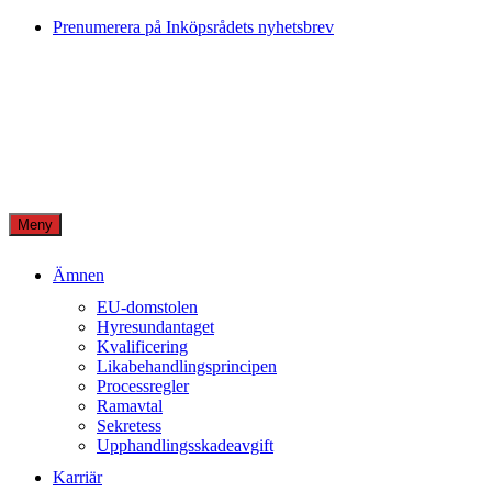
Skip
Prenumerera på Inköpsrådets nyhetsbrev
to
content
Meny
Ämnen
EU-domstolen
Hyresundantaget
Kvalificering
Likabehandlingsprincipen
Processregler
Ramavtal
Sekretess
Upphandlingsskadeavgift
Karriär