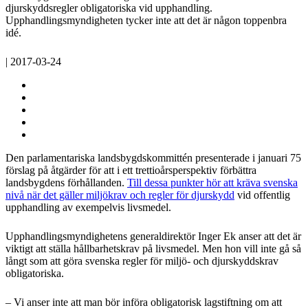
djurskyddsregler obligatoriska vid upphandling.
Upphandlingsmyndigheten tycker inte att det är någon toppenbra
idé.
| 2017-03-24
Den parlamentariska landsbygdskommittén presenterade i januari 75
förslag på åtgärder för att i ett trettioårsperspektiv förbättra
landsbygdens förhållanden.
Till dessa punkter hör att kräva svenska
nivå när det gäller miljökrav och regler för djurskydd
vid offentlig
upphandling av exempelvis livsmedel.
Upphandlingsmyndighetens generaldirektör Inger Ek anser att det är
viktigt att ställa hållbarhetskrav på livsmedel. Men hon vill inte gå så
långt som att göra svenska regler för miljö- och djurskyddskrav
obligatoriska.
– Vi anser inte att man bör införa obligatorisk lagstiftning om att