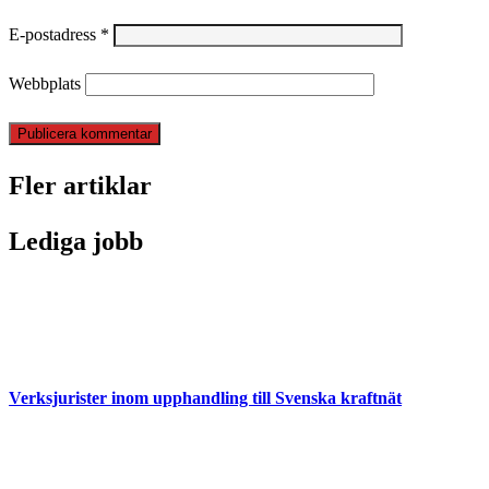
E-postadress
*
Webbplats
Fler artiklar
Lediga jobb
Verksjurister inom upphandling till Svenska kraftnät