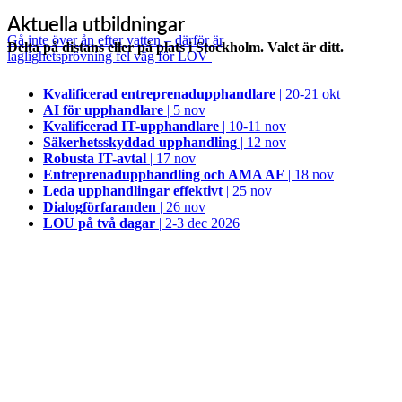
Aktuella utbildningar
Gå inte över ån efter vatten – därför är
Delta på distans eller på plats i Stockholm. Valet är ditt.
laglighetsprövning fel väg för LOV
Kvalificerad entreprenad­upphandlare
| 20-21 okt
AI för upphandlare
| 5 nov
Kvalificerad IT-upphandlare
| 10-11 nov
Säkerhetsskyddad upphandling
| 12 nov
Robusta IT-avtal
| 17 nov
Entreprenadupphandling och AMA AF
| 18 nov
Leda upphandlingar effektivt
| 25 nov
Dialogförfaranden
| 26 nov
LOU på två dagar
| 2-3 dec 2026