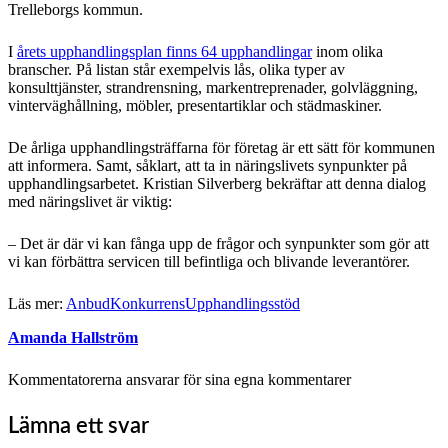
Trelleborgs kommun.
I
årets upphandlingsplan finns 64 upphandlingar
inom olika
branscher. På listan står exempelvis lås, olika typer av
konsulttjänster, strandrensning, markentreprenader, golvläggning,
vinterväghållning, möbler, presentartiklar och städmaskiner.
De årliga upphandlingsträffarna för företag är ett sätt för kommunen
att informera. Samt, såklart, att ta in näringslivets synpunkter på
upphandlingsarbetet. Kristian Silverberg bekräftar att denna dialog
med näringslivet är viktig:
– Det är där vi kan fånga upp de frågor och synpunkter som gör att
vi kan förbättra servicen till befintliga och blivande leverantörer.
Läs mer:
Anbud
Konkurrens
Upphandlingsstöd
Amanda Hallström
Kommentatorerna ansvarar för sina egna kommentarer
Lämna ett svar