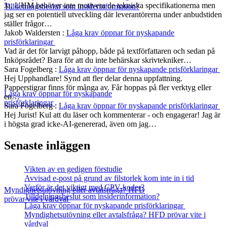
Ja, UHM behöver inte motivera de tekniska specifikationerna men
Tilldelningsbeslut som insiderinformation?
jag ser en potentiell utveckling där leverantörerna under anbudstiden
ställer frågor…
Jakob Waldersten
:
Låga krav öppnar för nyskapande
prisförklaringar
Vad är det för larvigt påhopp, både på textförfattaren och sedan på
Inköpsrådet? Bara för att du inte behärskar skrivtekniker…
Sara Fogelberg
:
Låga krav öppnar för nyskapande prisförklaringar
Hej Upphandlare! Synd att fler delar denna uppfattning.
Papperstigrar finns för många av. Får hoppas på fler verktyg eller
Låga krav öppnar för nyskapande
en…
prisförklaringar
Sara Fogelberg
:
Låga krav öppnar för nyskapande prisförklaringar
Hej Jurist! Kul att du läser och kommenterar - och engagerar! Jag är
i högsta grad icke-AI-genererad, även om jag…
Senaste inläggen
Vikten av en gedigen förstudie
Avvisad e-post på grund av filstorlek kom inte in i tid
Varför är det viktigt med CPV-koder?
Myndighetsutövning eller avtalsfråga? HFD
Tilldelningsbeslut som insiderinformation?
prövar vite i vårdval
Låga krav öppnar för nyskapande prisförklaringar
Myndighetsutövning eller avtalsfråga? HFD prövar vite i
vårdval