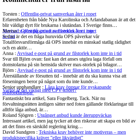
Torsten
:
Offentlig-privat samverkan åter i ropet
Erfarenheten från både Nya Karolinska och Arlandabanan är att det
blir väldigt dyrt för brukarna i slutändan. I Sverige finns…
Marcus
:
Offentlig-privat samverkan åter i ropet
Avvisad e-post på grund av filstorlek kom inte
Sedan är det en fråga huruvida OPS påverkar vår
in i tid
Totalförsvarsförmåga då OPS innebär en minskad statlig rådighet
och en aktör…
Anna
:
Avvisad e-post på grund av filstorlek kom inte in i tid
Svar till Björn ovan: fast kan det anses utgöra laga förfall om
domstolarna på sin hemsida skriver max-storlek på bilagor…
Björn
:
Avvisad e-post på grund av filstorlek kom inte in i tid
Återställande av försutten tid - innebär att du ska kunna visa att
förseningen beror på något som du inte kunde…
Senior upphandlare
:
Låga krav öppnar för nyskapande
Varför är det viktigt med CPV-koder?
prisförklaringar
Fantastiskt bra artikel, Sara Fogelberg. Tack. När nu
förvaltningsrätten äntligen sätter ned foten gällande förklaringar till
alltför låga anbud, är…
Roland Sjögren
:
Utgånget anbud kunde återuppväckas
Intressant artikel, men jag tycker att den riskerar att skapa en bild av
att det finns en särskild reglering kring…
David Sundgren
:
Tekniska krav behöver inte motiveras – men
produktspecifika kräver ”eller likvärdigt”