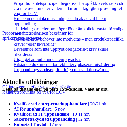
Proportionalitetsprincipen begränsar för språkkravets räckvidd
Gå inte över ån efter vatten – därför är laglighetsprövning fel
väg för LOV
Koncernens totala omsättning ska beaktas vid intern
upphandling
Tilldelningskriterier om högre löner än kollektivavtal förenliga
Proportionalitetsprincipen begränsar för
med EU‑rätten
språkkravets räckvidd
Tekniska krav behöver inte motiveras – men produktspecifika
kräver ”eller likvärdigt”
Leverantör som inte uppfyllt obligatoriskt krav skulle
utvärderas
Utgånget anbud kunde återuppväckas
Bristande dokumentation vid intervjubaserad utvärdering
Upphandlingsskadeavgift – fråga om sanktionsvärdet
Aktuella utbildningar
Gå inte över ån efter vatten – därför är
Delta på distans eller på plats i Stockholm. Valet är ditt.
laglighetsprövning fel väg för LOV
Kvalificerad entreprenad­upphandlare
| 20-21 okt
AI för upphandlare
| 5 nov
Kvalificerad IT-upphandlare
| 10-11 nov
Säkerhetsskyddad upphandling
| 12 nov
Robusta IT-avtal
| 17 nov