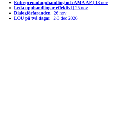
Entreprenadupphandling och AMA AF
| 18 nov
Leda upphandlingar effektivt
| 25 nov
Dialogförfaranden
| 26 nov
LOU på två dagar
| 2-3 dec 2026