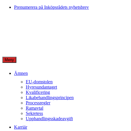
Skip
Prenumerera på Inköpsrådets nyhetsbrev
to
content
Meny
Ämnen
EU-domstolen
Hyresundantaget
Kvalificering
Likabehandlingsprincipen
Processregler
Ramavtal
Sekretess
Upphandlingsskadeavgift
Karriär