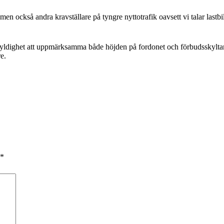
 men också andra kravställare på tyngre nyttotrafik oavsett vi talar lastbi
 skyldighet att uppmärksamma både höjden på fordonet och förbudsskyltar
e.
*