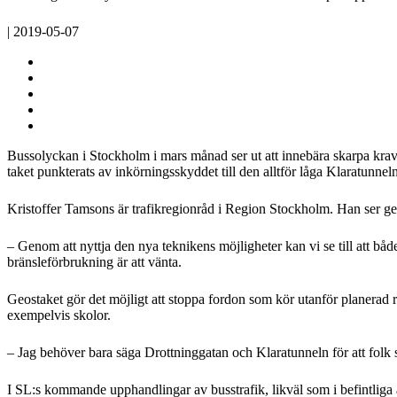
| 2019-05-07
Bussolyckan i Stockholm i mars månad ser ut att innebära skarpa krav
taket punkterats av inkörningsskyddet till den alltför låga Klaratunneln
Kristoffer Tamsons är trafikregionråd i Region Stockholm. Han ser geof
– Genom att nyttja den nya teknikens möjligheter kan vi se till att bå
bränsleförbrukning är att vänta.
Geostaket gör det möjligt att stoppa fordon som kör utanför planerad r
exempelvis skolor.
– Jag behöver bara säga Drottninggatan och Klaratunneln för att folk ska
I SL:s kommande upphandlingar av busstrafik, likväl som i befintliga avt