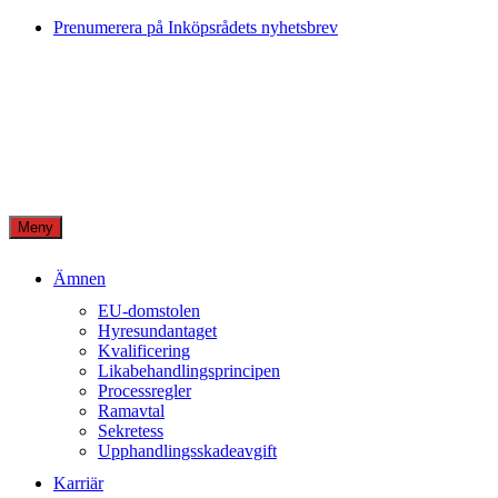
Skip
Prenumerera på Inköpsrådets nyhetsbrev
to
content
Meny
Ämnen
EU-domstolen
Hyresundantaget
Kvalificering
Likabehandlingsprincipen
Processregler
Ramavtal
Sekretess
Upphandlingsskadeavgift
Karriär