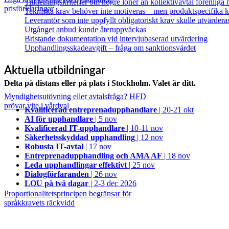
Tilldelningskriterier om högre löner än kollektivavtal förenlig
prisförklaringar
Tekniska krav behöver inte motiveras – men produktspecifika kr
Leverantör som inte uppfyllt obligatoriskt krav skulle utvärdera
Utgånget anbud kunde återuppväckas
Bristande dokumentation vid intervjubaserad utvärdering
Upphandlingsskadeavgift – fråga om sanktionsvärdet
Aktuella utbildningar
Delta på distans eller på plats i Stockholm. Valet är ditt.
Myndighetsutövning eller avtalsfråga? HFD
prövar vite i vårdval
Kvalificerad entreprenad­upphandlare
| 20-21 okt
AI för upphandlare
| 5 nov
Kvalificerad IT-upphandlare
| 10-11 nov
Säkerhetsskyddad upphandling
| 12 nov
Robusta IT-avtal
| 17 nov
Entreprenadupphandling och AMA AF
| 18 nov
Leda upphandlingar effektivt
| 25 nov
Dialogförfaranden
| 26 nov
LOU på två dagar
| 2-3 dec 2026
Proportionalitetsprincipen begränsar för
språkkravets räckvidd