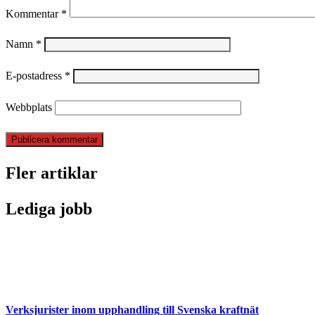
Kommentar
*
Namn
*
E-postadress
*
Webbplats
Fler artiklar
Lediga jobb
Verksjurister inom upphandling till Svenska kraftnät