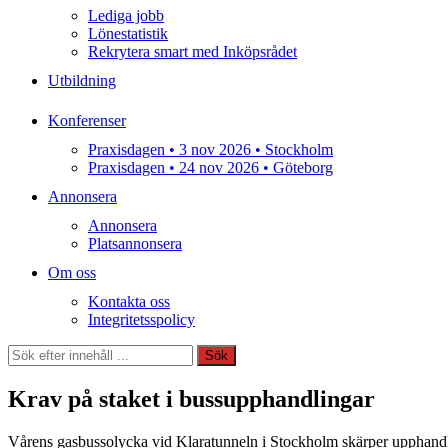
Lediga jobb
Lönestatistik
Rekrytera smart med Inköpsrådet
Utbildning
Konferenser
Praxisdagen • 3 nov 2026 • Stockholm
Praxisdagen • 24 nov 2026 • Göteborg
Annonsera
Annonsera
Platsannonsera
Om oss
Kontakta oss
Integritetsspolicy
Sök
Sök
Krav på staket i bussupphandlingar
Vårens gasbussolycka vid Klaratunneln i Stockholm skärper upphandli