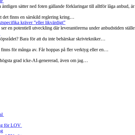
ar
 äntligen sätter ned foten gällande förklaringar till alltför låga anbud, 
att det finns en särskild reglering kring…
specifika kräver ”eller likvärdigt”
er en potentiell utveckling där leverantörerna under anbudstiden ställ
r
köpsrådet? Bara för att du inte behärskar skrivtekniker…
 finns för många av. Får hoppas på fler verktyg eller en…
 i högsta grad icke-AI-genererad, även om jag…
al
 väg för LOV
ng