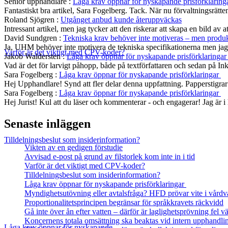
Senior upphandlare
:
Låga krav öppnar för nyskapande prisförklaring
Fantastiskt bra artikel, Sara Fogelberg. Tack. När nu förvaltningsrätten
Roland Sjögren
:
Utgånget anbud kunde återuppväckas
Intressant artikel, men jag tycker att den riskerar att skapa en bild av 
David Sundgren
:
Tekniska krav behöver inte motiveras – men produkt
Ja, UHM behöver inte motivera de tekniska specifikationerna men jag s
Varför är det viktigt med CPV-koder?
Jakob Waldersten
:
Låga krav öppnar för nyskapande prisförklaringa
Vad är det för larvigt påhopp, både på textförfattaren och sedan på In
Sara Fogelberg
:
Låga krav öppnar för nyskapande prisförklaringar
Hej Upphandlare! Synd att fler delar denna uppfattning. Papperstigrar
Sara Fogelberg
:
Låga krav öppnar för nyskapande prisförklaringar
Hej Jurist! Kul att du läser och kommenterar - och engagerar! Jag är
Senaste inläggen
Tilldelningsbeslut som insiderinformation?
Vikten av en gedigen förstudie
Avvisad e-post på grund av filstorlek kom inte in i tid
Varför är det viktigt med CPV-koder?
Tilldelningsbeslut som insiderinformation?
Låga krav öppnar för nyskapande prisförklaringar
Myndighetsutövning eller avtalsfråga? HFD prövar vite i vårdv
Proportionalitetsprincipen begränsar för språkkravets räckvidd
Gå inte över ån efter vatten – därför är laglighetsprövning fel
Koncernens totala omsättning ska beaktas vid intern upphandli
Låga krav öppnar för nyskapande