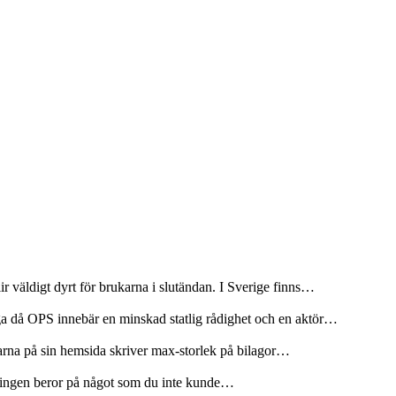
r väldigt dyrt för brukarna i slutändan. I Sverige finns…
ga då OPS innebär en minskad statlig rådighet och en aktör…
olarna på sin hemsida skriver max-storlek på bilagor…
rseningen beror på något som du inte kunde…