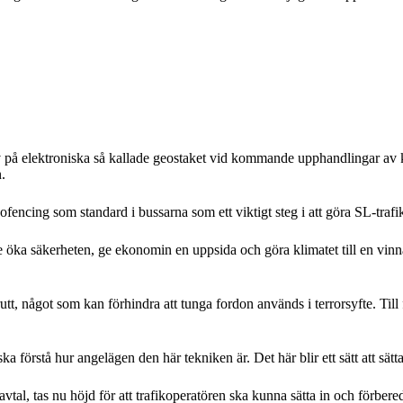
 på elektroniska så kallade geostaket vid kommande upphandlingar av kol
.
encing som standard i bussarna som ett viktigt steg i att göra SL-trafi
de öka säkerheten, ge ekonomin en uppsida och göra klimatet till en vin
utt, något som kan förhindra att tunga fordon används i terrorsyfte. Till
 förstå hur angelägen den här tekniken är. Det här blir ett sätt att sätta
al, tas nu höjd för att trafikoperatören ska kunna sätta in och förbereda