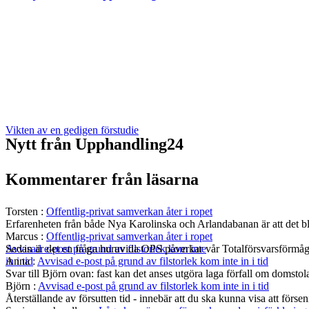
Vikten av en gedigen förstudie
Nytt från Upphandling24
Kommentarer från läsarna
Torsten
:
Offentlig-privat samverkan åter i ropet
Erfarenheten från både Nya Karolinska och Arlandabanan är att det bli
Marcus
:
Offentlig-privat samverkan åter i ropet
Sedan är det en fråga huruvida OPS påverkar vår Totalförsvarsförmå
Avvisad e-post på grund av filstorlek kom inte
Anna
:
Avvisad e-post på grund av filstorlek kom inte in i tid
in i tid
Svar till Björn ovan: fast kan det anses utgöra laga förfall om domst
Björn
:
Avvisad e-post på grund av filstorlek kom inte in i tid
Återställande av försutten tid - innebär att du ska kunna visa att fö