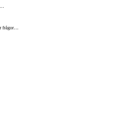
är…
er frågor…