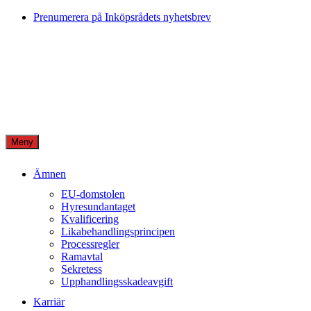
Skip
Prenumerera på Inköpsrådets nyhetsbrev
to
content
Meny
Ämnen
EU-domstolen
Hyresundantaget
Kvalificering
Likabehandlingsprincipen
Processregler
Ramavtal
Sekretess
Upphandlingsskadeavgift
Karriär