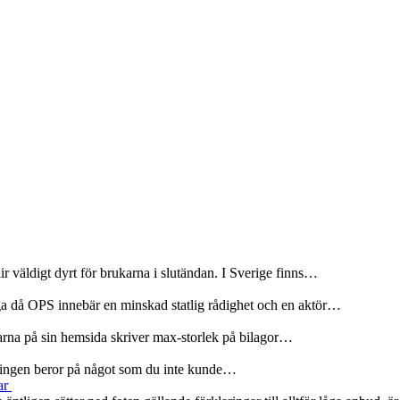
r väldigt dyrt för brukarna i slutändan. I Sverige finns…
ga då OPS innebär en minskad statlig rådighet och en aktör…
olarna på sin hemsida skriver max-storlek på bilagor…
rseningen beror på något som du inte kunde…
ar