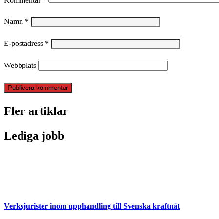
Kommentar
*
Namn
*
E-postadress
*
Webbplats
Fler artiklar
Lediga jobb
Verksjurister inom upphandling till Svenska kraftnät