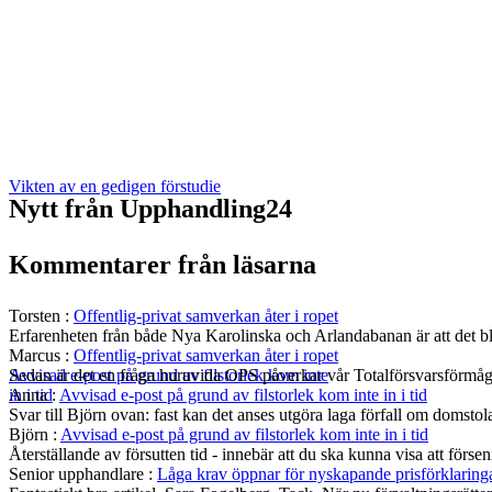
Vikten av en gedigen förstudie
Nytt från Upphandling24
Kommentarer från läsarna
Torsten
:
Offentlig-privat samverkan åter i ropet
Erfarenheten från både Nya Karolinska och Arlandabanan är att det bli
Marcus
:
Offentlig-privat samverkan åter i ropet
Sedan är det en fråga huruvida OPS påverkar vår Totalförsvarsförmå
Avvisad e-post på grund av filstorlek kom inte
Anna
:
Avvisad e-post på grund av filstorlek kom inte in i tid
in i tid
Svar till Björn ovan: fast kan det anses utgöra laga förfall om domst
Björn
:
Avvisad e-post på grund av filstorlek kom inte in i tid
Återställande av försutten tid - innebär att du ska kunna visa att fö
Senior upphandlare
:
Låga krav öppnar för nyskapande prisförklaring