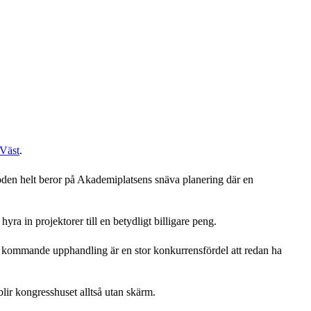
Väst
.
snöden helt beror på Akademiplatsens snäva planering där en
yra in projektorer till en betydligt billigare peng.
n kommande upphandling är en stor konkurrensfördel att redan ha
blir kongresshuset alltså utan skärm.