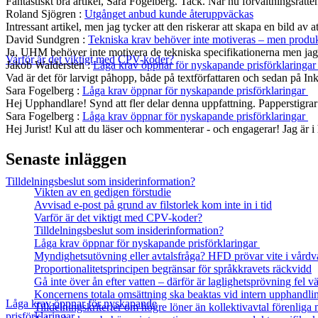
Fantastiskt bra artikel, Sara Fogelberg. Tack. När nu förvaltningsrätten
Roland Sjögren
:
Utgånget anbud kunde återuppväckas
Intressant artikel, men jag tycker att den riskerar att skapa en bild av 
David Sundgren
:
Tekniska krav behöver inte motiveras – men produkt
Ja, UHM behöver inte motivera de tekniska specifikationerna men jag s
Varför är det viktigt med CPV-koder?
Jakob Waldersten
:
Låga krav öppnar för nyskapande prisförklaringa
Vad är det för larvigt påhopp, både på textförfattaren och sedan på In
Sara Fogelberg
:
Låga krav öppnar för nyskapande prisförklaringar
Hej Upphandlare! Synd att fler delar denna uppfattning. Papperstigrar
Sara Fogelberg
:
Låga krav öppnar för nyskapande prisförklaringar
Hej Jurist! Kul att du läser och kommenterar - och engagerar! Jag är
Senaste inläggen
Tilldelningsbeslut som insiderinformation?
Vikten av en gedigen förstudie
Avvisad e-post på grund av filstorlek kom inte in i tid
Varför är det viktigt med CPV-koder?
Tilldelningsbeslut som insiderinformation?
Låga krav öppnar för nyskapande prisförklaringar
Myndighetsutövning eller avtalsfråga? HFD prövar vite i vårdv
Proportionalitetsprincipen begränsar för språkkravets räckvidd
Gå inte över ån efter vatten – därför är laglighetsprövning fel
Koncernens totala omsättning ska beaktas vid intern upphandli
Låga krav öppnar för nyskapande
Tilldelningskriterier om högre löner än kollektivavtal förenlig
prisförklaringar