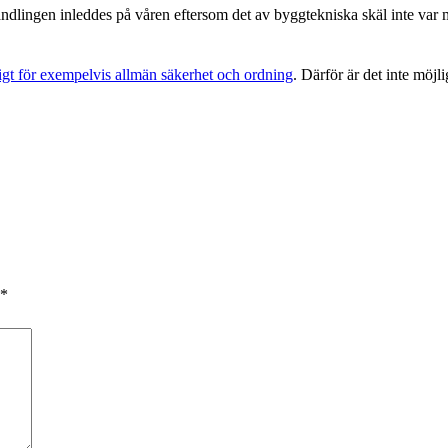
lingen inleddes på våren eftersom det av byggtekniska skäl inte var möjl
igt för exempelvis allmän säkerhet och ordning
. Därför är det inte möjl
*