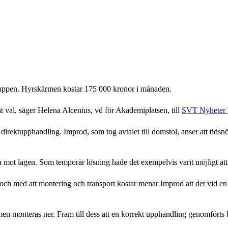
dgruppen. Hyrskärmen kostar 175 000 kronor i månaden.
 val, säger Helena Alcenius, vd för Akademiplatsen, till
SVT Nyheter 
 direktupphandling. Improd, som tog avtalet till domstol, anser att tid
a mot lagen. Som temporär lösning hade det exempelvis varit möjligt att h
och med att montering och transport kostar menar Improd att det vid e
ärmen monteras ner. Fram till dess att en korrekt upphandling genomförts 