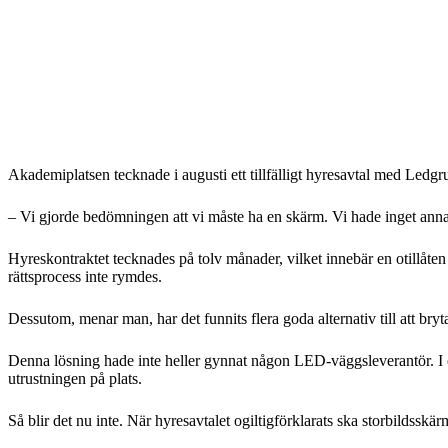
Akademiplatsen tecknade i augusti ett tillfälligt hyresavtal med Le
– Vi gjorde bedömningen att vi måste ha en skärm. Vi hade inget annat
Hyreskontraktet tecknades på tolv månader, vilket innebär en otillåten
rättsprocess inte rymdes.
Dessutom, menar man, har det funnits flera goda alternativ till att bryt
Denna lösning hade inte heller gynnat någon LED-väggsleverantör. I 
utrustningen på plats.
Så blir det nu inte. När hyresavtalet ogiltigförklarats ska storbildssk