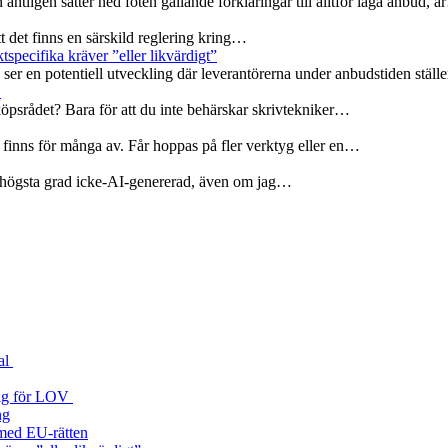
 äntligen sätter ned foten gällande förklaringar till alltför låga anbud, 
att det finns en särskild reglering kring…
specifika kräver ”eller likvärdigt”
er en potentiell utveckling där leverantörerna under anbudstiden ställ
r
köpsrådet? Bara för att du inte behärskar skrivtekniker…
 finns för många av. Får hoppas på fler verktyg eller en…
 i högsta grad icke-AI-genererad, även om jag…
al
 väg för LOV
ng
a med EU‑rätten