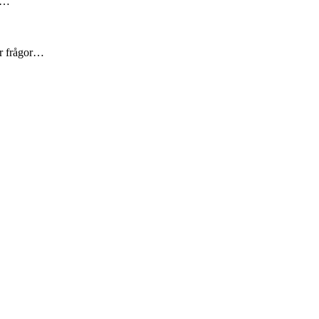
är…
er frågor…