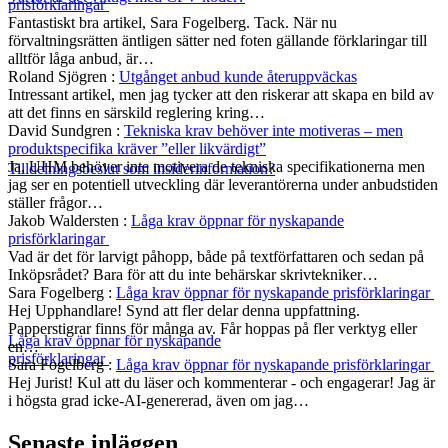
prisförklaringar
Fantastiskt bra artikel, Sara Fogelberg. Tack. När nu
förvaltningsrätten äntligen sätter ned foten gällande förklaringar till
alltför låga anbud, är…
Roland Sjögren
:
Utgånget anbud kunde återuppväckas
Intressant artikel, men jag tycker att den riskerar att skapa en bild av
att det finns en särskild reglering kring…
David Sundgren
:
Tekniska krav behöver inte motiveras – men
produktspecifika kräver ”eller likvärdigt”
Ja, UHM behöver inte motivera de tekniska specifikationerna men
Tilldelningsbeslut som insiderinformation?
jag ser en potentiell utveckling där leverantörerna under anbudstiden
ställer frågor…
Jakob Waldersten
:
Låga krav öppnar för nyskapande
prisförklaringar
Vad är det för larvigt påhopp, både på textförfattaren och sedan på
Inköpsrådet? Bara för att du inte behärskar skrivtekniker…
Sara Fogelberg
:
Låga krav öppnar för nyskapande prisförklaringar
Hej Upphandlare! Synd att fler delar denna uppfattning.
Papperstigrar finns för många av. Får hoppas på fler verktyg eller
Låga krav öppnar för nyskapande
en…
prisförklaringar
Sara Fogelberg
:
Låga krav öppnar för nyskapande prisförklaringar
Hej Jurist! Kul att du läser och kommenterar - och engagerar! Jag är
i högsta grad icke-AI-genererad, även om jag…
Senaste inläggen