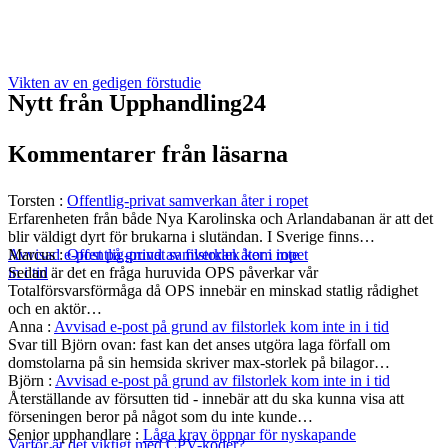
Vikten av en gedigen förstudie
Nytt från Upphandling24
Kommentarer från läsarna
Torsten
:
Offentlig-privat samverkan åter i ropet
Erfarenheten från både Nya Karolinska och Arlandabanan är att det
blir väldigt dyrt för brukarna i slutändan. I Sverige finns…
Marcus
:
Offentlig-privat samverkan åter i ropet
Avvisad e-post på grund av filstorlek kom inte
Sedan är det en fråga huruvida OPS påverkar vår
in i tid
Totalförsvarsförmåga då OPS innebär en minskad statlig rådighet
och en aktör…
Anna
:
Avvisad e-post på grund av filstorlek kom inte in i tid
Svar till Björn ovan: fast kan det anses utgöra laga förfall om
domstolarna på sin hemsida skriver max-storlek på bilagor…
Björn
:
Avvisad e-post på grund av filstorlek kom inte in i tid
Återställande av försutten tid - innebär att du ska kunna visa att
förseningen beror på något som du inte kunde…
Senior upphandlare
:
Låga krav öppnar för nyskapande
Varför är det viktigt med CPV-koder?