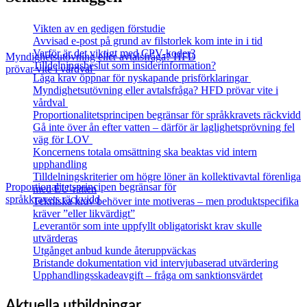
Vikten av en gedigen förstudie
Avvisad e-post på grund av filstorlek kom inte in i tid
Varför är det viktigt med CPV-koder?
Myndighetsutövning eller avtalsfråga? HFD
Tilldelningsbeslut som insiderinformation?
prövar vite i vårdval
Låga krav öppnar för nyskapande prisförklaringar
Myndighetsutövning eller avtalsfråga? HFD prövar vite i
vårdval
Proportionalitetsprincipen begränsar för språkkravets räckvidd
Gå inte över ån efter vatten – därför är laglighetsprövning fel
väg för LOV
Koncernens totala omsättning ska beaktas vid intern
upphandling
Tilldelningskriterier om högre löner än kollektivavtal förenliga
Proportionalitetsprincipen begränsar för
med EU‑rätten
språkkravets räckvidd
Tekniska krav behöver inte motiveras – men produktspecifika
kräver ”eller likvärdigt”
Leverantör som inte uppfyllt obligatoriskt krav skulle
utvärderas
Utgånget anbud kunde återuppväckas
Bristande dokumentation vid intervjubaserad utvärdering
Upphandlingsskadeavgift – fråga om sanktionsvärdet
Aktuella utbildningar