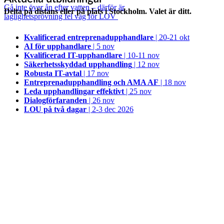
Gå inte över ån efter vatten – därför är
Delta på distans eller på plats i Stockholm. Valet är ditt.
laglighetsprövning fel väg för LOV
Kvalificerad entreprenad­upphandlare
| 20-21 okt
AI för upphandlare
| 5 nov
Kvalificerad IT-upphandlare
| 10-11 nov
Säkerhetsskyddad upphandling
| 12 nov
Robusta IT-avtal
| 17 nov
Entreprenadupphandling och AMA AF
| 18 nov
Leda upphandlingar effektivt
| 25 nov
Dialogförfaranden
| 26 nov
LOU på två dagar
| 2-3 dec 2026