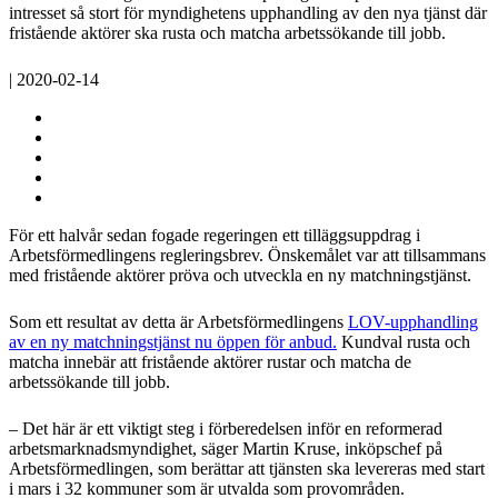
intresset så stort för myndighetens upphandling av den nya tjänst där
fristående aktörer ska rusta och matcha arbetssökande till jobb.
| 2020-02-14
För ett halvår sedan fogade regeringen ett tilläggsuppdrag i
Arbetsförmedlingens regleringsbrev. Önskemålet var att tillsammans
med fristående aktörer pröva och utveckla en ny matchningstjänst.
Som ett resultat av detta är Arbetsförmedlingens
LOV-upphandling
av en ny matchningstjänst nu öppen för anbud.
Kundval rusta och
matcha innebär att fristående aktörer rustar och matcha de
arbetssökande till jobb.
– Det här är ett viktigt steg i förberedelsen inför en reformerad
arbetsmarknadsmyndighet, säger Martin Kruse, inköpschef på
Arbetsförmedlingen, som berättar att tjänsten ska levereras med start
i mars i 32 kommuner som är utvalda som provområden.