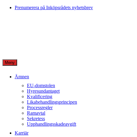
Skip
Prenumerera på Inköpsrådets nyhetsbrev
to
content
Meny
Ämnen
EU-domstolen
Hyresundantaget
Kvalificering
Likabehandlingsprincipen
Processregler
Ramavtal
Sekretess
Upphandlingsskadeavgift
Karriär