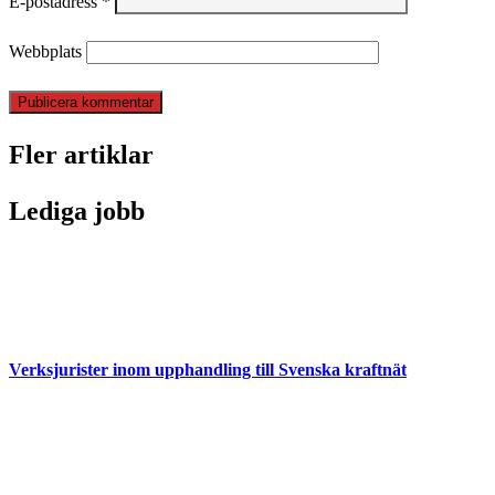
E-postadress
*
Webbplats
Fler artiklar
Lediga jobb
Verksjurister inom upphandling till Svenska kraftnät