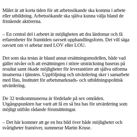
Målet är att korta tiden för att arbetssökande ska komma i arbete
eller utbildning. Arbetssökande ska själva kunna välja bland de
fristående aktörerna.
– En central del i arbetet är möjligheten att dra lärdomar och få
erfarenheter för framtiden oavsett upphandlingsform. Det vill säga
oavsett om vi arbetar med LOV eller LOU.
Det som ska testas är bland annat ersättningsmodellen, både vad
gäller nivåer och att ersättningen i större utsträckning baseras på
resultat samt ökade möjligheter för leverantörer att själva utforma
insatserna i tjänsten. Uppföljning och utvärdering sker i samarbete
med Ifau, Institutet för arbetsmarknads- och utbildningspolitisk
utvärdering.
De 32 testkommunerna är fördelade på sex områden.
Utgångspunkten har varit att få en så bra bas för utvärdering som
möjligt utifrån rådande förutsättningar.
– Det här kommer att ge en bra bild över både möjligheter och
svårigheter framöver, summerar Martin Kruse.