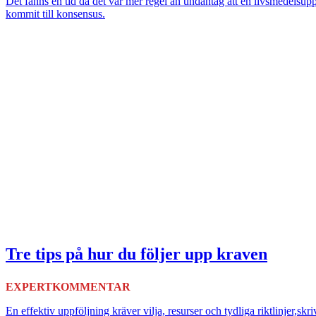
Det fanns en tid då det var mer regel än undantag att en livsmedelsu
kommit till konsensus.
Tre tips på hur du följer upp kraven
EXPERTKOMMENTAR
En effektiv uppföljning kräver vilja, resurser och tydliga riktlinjer,sk