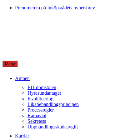
Skip
Prenumerera på Inköpsrådets nyhetsbrev
to
content
Meny
Ämnen
EU-domstolen
Hyresundantaget
Kvalificering
Likabehandlingsprincipen
Processregler
Ramavtal
Sekretess
Upphandlingsskadeavgift
Karriär