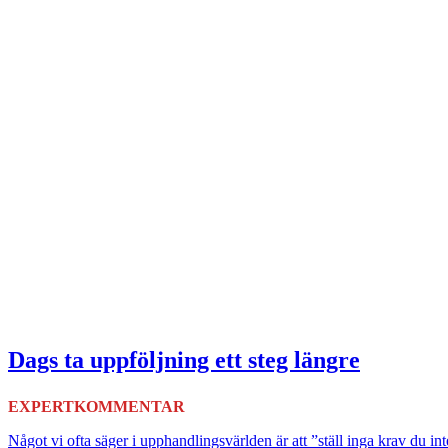
Dags ta uppföljning ett steg längre
EXPERTKOMMENTAR
Något vi ofta säger i upphandlingsvärlden är att ”ställ inga krav du int