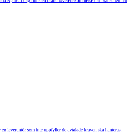
Linda Bjarle. I dag finns en branchöverenskommelse där branschen har
ur en leverantör som inte uppfyller de avtalade kraven ska hanteras.