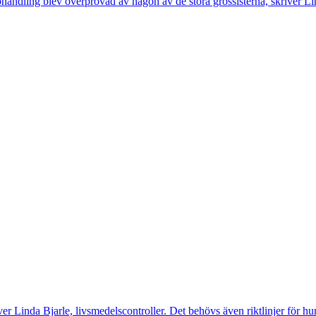
pphandling blev överprövad av någon av de stora grossisterna, skriver 
river Linda Bjarle, livsmedelscontroller. Det behövs även riktlinjer för h