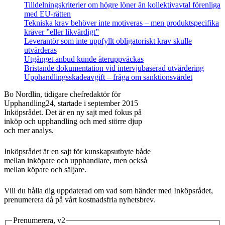
Tilldelningskriterier om högre löner än kollektivavtal förenliga
med EU‑rätten
Tekniska krav behöver inte motiveras – men produktspecifika
kräver ”eller likvärdigt”
Leverantör som inte uppfyllt obligatoriskt krav skulle
utvärderas
Utgånget anbud kunde återuppväckas
Bristande dokumentation vid intervjubaserad utvärdering
Upphandlingsskadeavgift – fråga om sanktionsvärdet
Bo Nordlin, tidigare chefredaktör för
Upphandling24, startade i september 2015
Inköpsrådet. Det är en ny sajt med fokus på
inköp och upphandling och med större djup
och mer analys.
Inköpsrådet är en sajt för kunskapsutbyte både
mellan inköpare och upphandlare, men också
mellan köpare och säljare.
Vill du hålla dig uppdaterad om vad som händer med Inköpsrådet,
prenumerera då på vårt kostnadsfria nyhetsbrev.
Prenumerera, v2