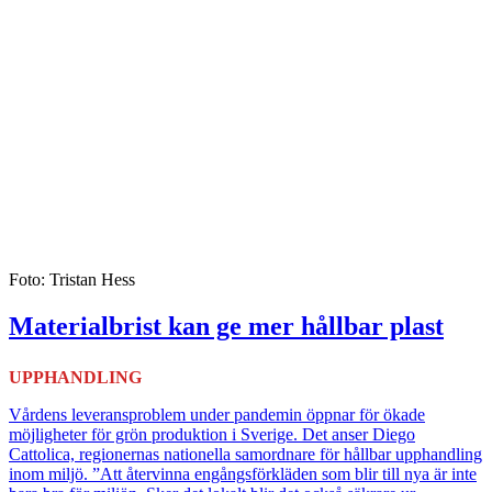
Foto: Tristan Hess
Materialbrist kan ge mer hållbar plast
UPPHANDLING
Vårdens leveransproblem under pandemin öppnar för ökade
möjligheter för grön produktion i Sverige. Det anser Diego
Cattolica, regionernas nationella samordnare för hållbar upphandling
inom miljö. ”Att återvinna engångsförkläden som blir till nya är inte