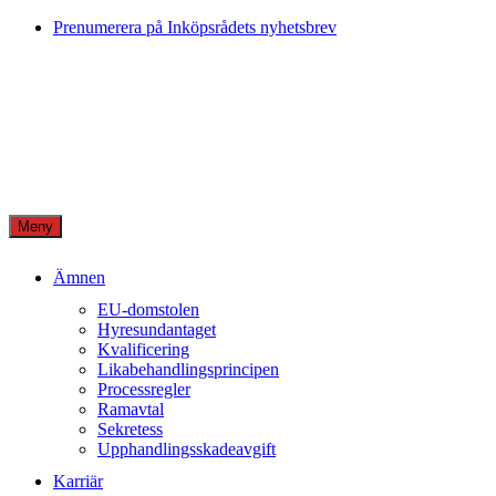
Skip
Prenumerera på Inköpsrådets nyhetsbrev
to
content
Meny
Ämnen
EU-domstolen
Hyresundantaget
Kvalificering
Likabehandlingsprincipen
Processregler
Ramavtal
Sekretess
Upphandlingsskadeavgift
Karriär