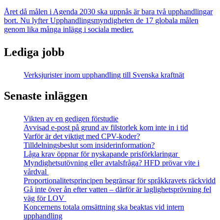
Året då målen i Agenda 2030 ska uppnås är bara två upphandlingar
bort. Nu lyfter Upphandlingsmyndigheten de 17 globala målen
genom lika många inlägg i sociala medier.
Lediga jobb
Verksjurister inom upphandling till Svenska kraftnät
Senaste inläggen
Vikten av en gedigen förstudie
Avvisad e-post på grund av filstorlek kom inte in i tid
Varför är det viktigt med CPV-koder?
Tilldelningsbeslut som insiderinformation?
Låga krav öppnar för nyskapande prisförklaringar
Myndighetsutövning eller avtalsfråga? HFD prövar vite i
vårdval
Proportionalitetsprincipen begränsar för språkkravets räckvidd
Gå inte över ån efter vatten – därför är laglighetsprövning fel
väg för LOV
Koncernens totala omsättning ska beaktas vid intern
upphandling