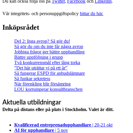
Du kan också följa oss på
Twitter
,
Facebook
och
Linkedin
.
Vår integritets- och personuppgiftspolicy
hittar du här.
Inköpsrådet
Del 2: Inga avrop? Så gör du!
Så gör du om du inte får några avrop
Jobbiga frågor ger bättre upphandling
Bättre uppföljning i grupp
Två konkurrensmål efter lång torka
”Det här uträttar vi på ett år”
Så fungerar ESPD för anbudslämnare
Så funkar sekretess
När förenkling blir försämring
LOU korrumperar konsultbranschen
Aktuella utbildningar
Delta på distans eller på plats i Stockholm. Valet är ditt.
Kvalificerad entreprenad­upphandlare
| 20-21 okt
AI för upphandlare
| 5 nov