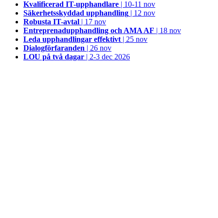
Kvalificerad IT-upphandlare
| 10-11 nov
Säkerhetsskyddad upphandling
| 12 nov
Robusta IT-avtal
| 17 nov
Entreprenadupphandling och AMA AF
| 18 nov
Leda upphandlingar effektivt
| 25 nov
Dialogförfaranden
| 26 nov
LOU på två dagar
| 2-3 dec 2026