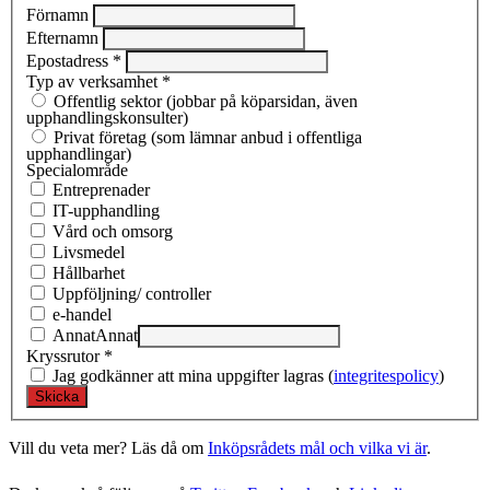
Förnamn
Efternamn
Epostadress
*
Typ av verksamhet
*
Offentlig sektor (jobbar på köparsidan, även
upphandlingskonsulter)
Privat företag (som lämnar anbud i offentliga
upphandlingar)
Specialområde
Entreprenad­er
IT-upphandling
Vård och omsorg
Livsmedel
Hållbarhet
Uppföljning/ controller
e-handel
Annat
Annat
Kryssrutor
*
Jag godkänner att mina uppgifter lagras (
integritespolicy
)
Vill du veta mer? Läs då om
Inköpsrådets mål och vilka vi är
.