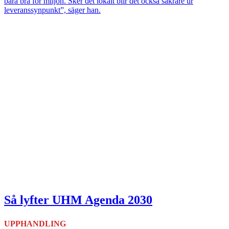
bara bra för miljön. Sker det lokalt blir det också säkrare ur
leveranssynpunkt”, säger han.
Så lyfter UHM Agenda 2030
UPPHANDLING