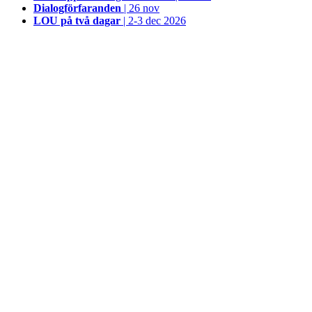
Dialogförfaranden
| 26 nov
LOU på två dagar
| 2-3 dec 2026