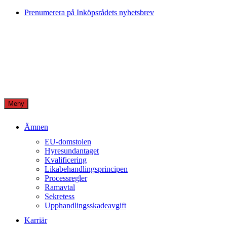
Skip
Prenumerera på Inköpsrådets nyhetsbrev
to
content
Meny
Ämnen
EU-domstolen
Hyresundantaget
Kvalificering
Likabehandlingsprincipen
Processregler
Ramavtal
Sekretess
Upphandlingsskadeavgift
Karriär