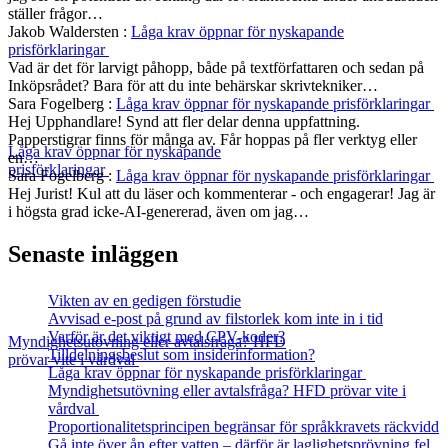
ställer frågor…
Jakob Waldersten
:
Låga krav öppnar för nyskapande
prisförklaringar
Vad är det för larvigt påhopp, både på textförfattaren och sedan på
Inköpsrådet? Bara för att du inte behärskar skrivtekniker…
Sara Fogelberg
:
Låga krav öppnar för nyskapande prisförklaringar
Hej Upphandlare! Synd att fler delar denna uppfattning.
Papperstigrar finns för många av. Får hoppas på fler verktyg eller
Låga krav öppnar för nyskapande
en…
prisförklaringar
Sara Fogelberg
:
Låga krav öppnar för nyskapande prisförklaringar
Hej Jurist! Kul att du läser och kommenterar - och engagerar! Jag är
i högsta grad icke-AI-genererad, även om jag…
Senaste inläggen
Vikten av en gedigen förstudie
Avvisad e-post på grund av filstorlek kom inte in i tid
Varför är det viktigt med CPV-koder?
Myndighetsutövning eller avtalsfråga? HFD
Tilldelningsbeslut som insiderinformation?
prövar vite i vårdval
Låga krav öppnar för nyskapande prisförklaringar
Myndighetsutövning eller avtalsfråga? HFD prövar vite i
vårdval
Proportionalitetsprincipen begränsar för språkkravets räckvidd
Gå inte över ån efter vatten – därför är laglighetsprövning fel