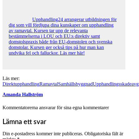
Upphandling24 arrangerar utbildningen för
dig som vill fördjupa dina kunskaper om upphandling
av ramavtal. Kursen tar upp de relevanta
bestämmelserna i LOU och EU:s direktiv samt
domstolspraxis både från EU-domstolen och svenska
domstolar. Kursen ger också tips på hur man kan
undvika fel och falluckor. Läs mer här!
Läs mer:
Direktupphandling
Ramavtal
Samhällsbyggnad
Upphandlingsskadeavgi
Amanda Hallström
Kommentatorerna ansvarar för sina egna kommentarer
Lämna ett svar
Din e-postadress kommer inte publiceras.
Obligatoriska fält är