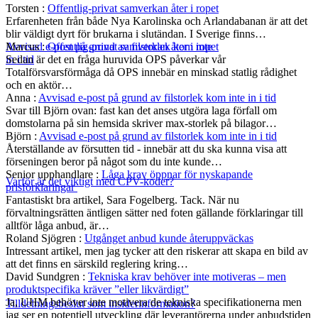
Torsten
:
Offentlig-privat samverkan åter i ropet
Erfarenheten från både Nya Karolinska och Arlandabanan är att det
blir väldigt dyrt för brukarna i slutändan. I Sverige finns…
Marcus
:
Offentlig-privat samverkan åter i ropet
Avvisad e-post på grund av filstorlek kom inte
Sedan är det en fråga huruvida OPS påverkar vår
in i tid
Totalförsvarsförmåga då OPS innebär en minskad statlig rådighet
och en aktör…
Anna
:
Avvisad e-post på grund av filstorlek kom inte in i tid
Svar till Björn ovan: fast kan det anses utgöra laga förfall om
domstolarna på sin hemsida skriver max-storlek på bilagor…
Björn
:
Avvisad e-post på grund av filstorlek kom inte in i tid
Återställande av försutten tid - innebär att du ska kunna visa att
förseningen beror på något som du inte kunde…
Senior upphandlare
:
Låga krav öppnar för nyskapande
Varför är det viktigt med CPV-koder?
prisförklaringar
Fantastiskt bra artikel, Sara Fogelberg. Tack. När nu
förvaltningsrätten äntligen sätter ned foten gällande förklaringar till
alltför låga anbud, är…
Roland Sjögren
:
Utgånget anbud kunde återuppväckas
Intressant artikel, men jag tycker att den riskerar att skapa en bild av
att det finns en särskild reglering kring…
David Sundgren
:
Tekniska krav behöver inte motiveras – men
produktspecifika kräver ”eller likvärdigt”
Ja, UHM behöver inte motivera de tekniska specifikationerna men
Tilldelningsbeslut som insiderinformation?
jag ser en potentiell utveckling där leverantörerna under anbudstiden