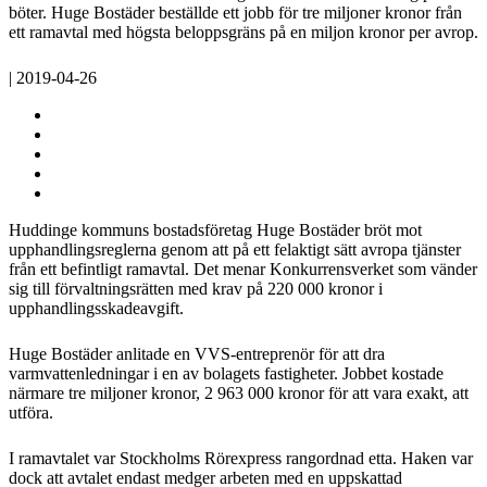
böter. Huge Bostäder beställde ett jobb för tre miljoner kronor från
ett ramavtal med högsta beloppsgräns på en miljon kronor per avrop.
| 2019-04-26
Huddinge kommuns bostadsföretag Huge Bostäder bröt mot
upphandlingsreglerna genom att på ett felaktigt sätt avropa tjänster
från ett befintligt ramavtal. Det menar Konkurrensverket som vänder
sig till förvaltningsrätten med krav på 220 000 kronor i
upphandlingsskadeavgift.
Huge Bostäder anlitade en VVS-entreprenör för att dra
varmvattenledningar i en av bolagets fastigheter. Jobbet kostade
närmare tre miljoner kronor, 2 963 000 kronor för att vara exakt, att
utföra.
I ramavtalet var Stockholms Rörexpress rangordnad etta. Haken var
dock att avtalet endast medger arbeten med en uppskattad