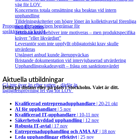
väg för LOV
Koncernens totala omsättning ska beaktas vid intern
upphandling
Tilldelningskriterier om högre löner än kollektivavtal förenliga
Proportionalitetsprincipen begränsar för
med EU‑rätten
språkkravets räckvidd
Tekniska krav behöver inte motiveras – men produktspecifika
kräver ”eller likvärdigt”
Leverantör som inte uppfyllt obligatoriskt krav skulle
utvärderas
Utgånget anbud kunde återuppväckas
Bristande dokumentation vid intervjubaserad utvärdering
Upphandlingsskadeavgift – fråga om sanktionsvärdet
Aktuella utbildningar
Gå inte över ån efter vatten – därför är
Delta på distans eller på plats i Stockholm. Valet är ditt.
laglighetsprövning fel väg för LOV
Kvalificerad entreprenad­upphandlare
| 20-21 okt
AI för upphandlare
| 5 nov
Kvalificerad IT-upphandlare
| 10-11 nov
Säkerhetsskyddad upphandling
| 12 nov
Robusta IT-avtal
| 17 nov
Entreprenadupphandling och AMA AF
| 18 nov
Leda upphandlingar effektivt
| 25 nov