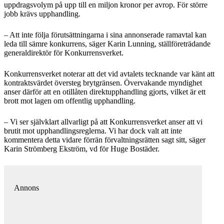
uppdragsvolym på upp till en miljon kronor per avrop. För större
jobb krävs upphandling.
– Att inte följa förutsättningarna i sina annonserade ramavtal kan
leda till sämre konkurrens, säger Karin Lunning, ställföreträdande
generaldirektör för Konkurrensverket.
Konkurrensverket noterar att det vid avtalets tecknande var känt att
kontraktsvärdet översteg brytgränsen. Övervakande myndighet
anser därför att en otillåten direktupphandling gjorts, vilket är ett
brott mot lagen om offentlig upphandling.
– Vi ser självklart allvarligt på att Konkurrensverket anser att vi
brutit mot upphandlingsreglerna. Vi har dock valt att inte
kommentera detta vidare förrän förvaltningsrätten sagt sitt, säger
Karin Strömberg Ekström, vd för Huge Bostäder.
Annons