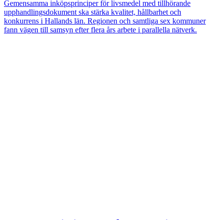
Gemensamma inköpsprinciper för livsmedel med tillhörande
upphandlingsdokument ska stärka kvalitet, hållbarhet och
konkurrens i Hallands län. Regionen och samtliga sex kommuner
fann vägen till samsyn efter flera års arbete i parallella nätverk.