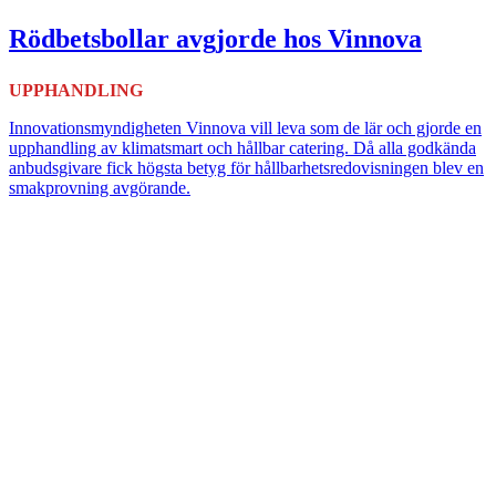
Rödbetsbollar avgjorde hos Vinnova
UPPHANDLING
Innovationsmyndigheten Vinnova vill leva som de lär och gjorde en
upphandling av klimatsmart och hållbar catering. Då alla godkända
anbudsgivare fick högsta betyg för hållbarhetsredovisningen blev en
smakprovning avgörande.