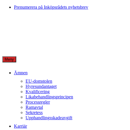
Skip
Prenumerera på Inköpsrådets nyhetsbrev
to
content
Meny
Ämnen
EU-domstolen
Hyresundantaget
Kvalificering
Likabehandlingsprincipen
Processregler
Ramavtal
Sekretess
Upphandlingsskadeavgift
Karriär