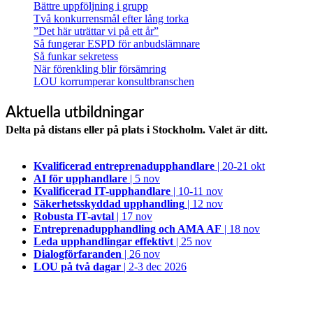
Bättre uppföljning i grupp
Två konkurrensmål efter lång torka
”Det här uträttar vi på ett år”
Så fungerar ESPD för anbudslämnare
Så funkar sekretess
När förenkling blir försämring
LOU korrumperar konsultbranschen
Aktuella utbildningar
Delta på distans eller på plats i Stockholm. Valet är ditt.
Kvalificerad entreprenad­upphandlare
| 20-21 okt
AI för upphandlare
| 5 nov
Kvalificerad IT-upphandlare
| 10-11 nov
Säkerhetsskyddad upphandling
| 12 nov
Robusta IT-avtal
| 17 nov
Entreprenadupphandling och AMA AF
| 18 nov
Leda upphandlingar effektivt
| 25 nov
Dialogförfaranden
| 26 nov
LOU på två dagar
| 2-3 dec 2026