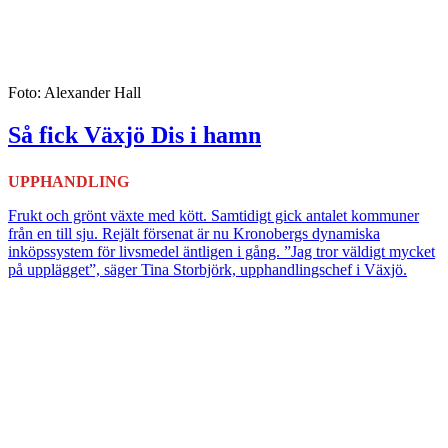
Foto: Alexander Hall
Så fick Växjö Dis i hamn
UPPHANDLING
Frukt och grönt växte med kött. Samtidigt gick antalet kommuner
från en till sju. Rejält försenat är nu Kronobergs dynamiska
inköpssystem för livsmedel äntligen i gång. ”Jag tror väldigt mycket
på upplägget”, säger Tina Storbjörk, upphandlingschef i Växjö.