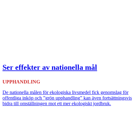
Ser effekter av nationella mål
UPPHANDLING
De nationella målen för ekologiska livsmedel fick genomslag för
offentliga inköp och ”grön upphandling” kan även fortsättningsvis
bidra till omställningen mot ett mer ekologiskt jordbruk.