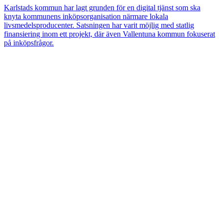
Karlstads kommun har lagt grunden för en digital tjänst som ska
knyta kommunens inköpsorganisation närmare lokala
livsmedelsproducenter. Satsningen har varit möjlig med statlig
finansiering inom ett projekt, där även Vallentuna kommun fokuserat
på inköpsfrågor.