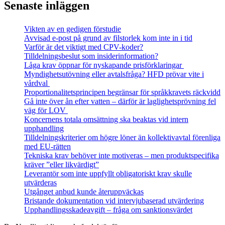
Senaste inläggen
Vikten av en gedigen förstudie
Avvisad e-post på grund av filstorlek kom inte in i tid
Varför är det viktigt med CPV-koder?
Tilldelningsbeslut som insiderinformation?
Låga krav öppnar för nyskapande prisförklaringar
Myndighetsutövning eller avtalsfråga? HFD prövar vite i
vårdval
Proportionalitetsprincipen begränsar för språkkravets räckvidd
Gå inte över ån efter vatten – därför är laglighetsprövning fel
väg för LOV
Koncernens totala omsättning ska beaktas vid intern
upphandling
Tilldelningskriterier om högre löner än kollektivavtal förenliga
med EU‑rätten
Tekniska krav behöver inte motiveras – men produktspecifika
kräver ”eller likvärdigt”
Leverantör som inte uppfyllt obligatoriskt krav skulle
utvärderas
Utgånget anbud kunde återuppväckas
Bristande dokumentation vid intervjubaserad utvärdering
Upphandlingsskadeavgift – fråga om sanktionsvärdet