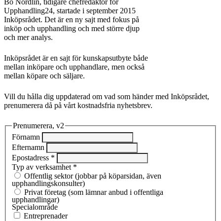
Bo Nordlin, tidigare chefredaktör för
Upphandling24, startade i september 2015
Inköpsrådet. Det är en ny sajt med fokus på
inköp och upphandling och med större djup
och mer analys.
Inköpsrådet är en sajt för kunskapsutbyte både
mellan inköpare och upphandlare, men också
mellan köpare och säljare.
Vill du hålla dig uppdaterad om vad som händer med Inköpsrådet,
prenumerera då på vårt kostnadsfria nyhetsbrev.
Prenumerera, v2
Förnamn
Efternamn
Epostadress
*
Typ av verksamhet
*
Offentlig sektor (jobbar på köparsidan, även
upphandlingskonsulter)
Privat företag (som lämnar anbud i offentliga
upphandlingar)
Specialområde
Entreprenad­er