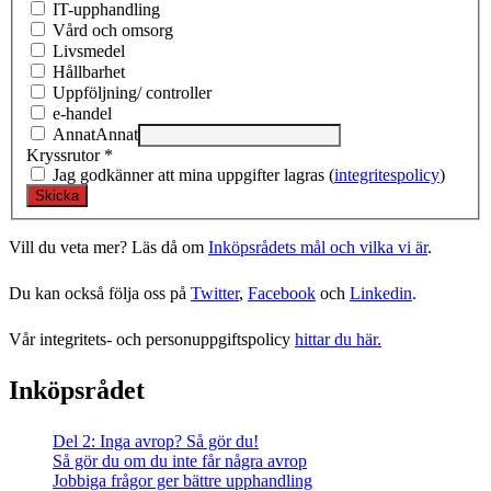
IT-upphandling
Vård och omsorg
Livsmedel
Hållbarhet
Uppföljning/ controller
e-handel
Annat
Annat
Kryssrutor
*
Jag godkänner att mina uppgifter lagras (
integritespolicy
)
Vill du veta mer? Läs då om
Inköpsrådets mål och vilka vi är
.
Du kan också följa oss på
Twitter
,
Facebook
och
Linkedin
.
Vår integritets- och personuppgiftspolicy
hittar du här.
Inköpsrådet
Del 2: Inga avrop? Så gör du!
Så gör du om du inte får några avrop
Jobbiga frågor ger bättre upphandling