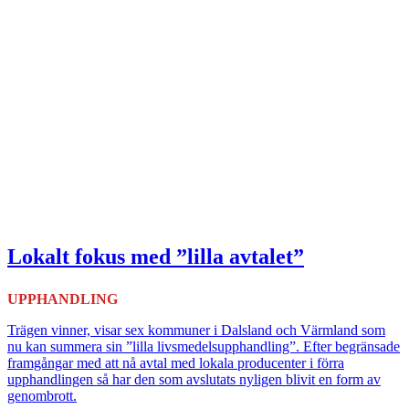
Lokalt fokus med ”lilla avtalet”
UPPHANDLING
Trägen vinner, visar sex kommuner i Dalsland och Värmland som
nu kan summera sin ”lilla livsmedelsupphandling”. Efter begränsade
framgångar med att nå avtal med lokala producenter i förra
upphandlingen så har den som avslutats nyligen blivit en form av
genombrott.