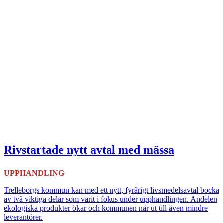
Rivstartade nytt avtal med mässa
UPPHANDLING
Trelleborgs kommun kan med ett nytt, fyrårigt livsmedelsavtal bocka
av två viktiga delar som varit i fokus under upphandlingen. Andelen
ekologiska produkter ökar och kommunen når ut till även mindre
leverantörer.