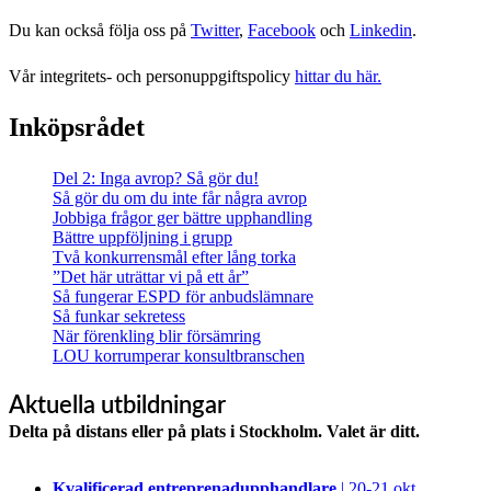
Du kan också följa oss på
Twitter
,
Facebook
och
Linkedin
.
Vår integritets- och personuppgiftspolicy
hittar du här.
Inköpsrådet
Del 2: Inga avrop? Så gör du!
Så gör du om du inte får några avrop
Jobbiga frågor ger bättre upphandling
Bättre uppföljning i grupp
Två konkurrensmål efter lång torka
”Det här uträttar vi på ett år”
Så fungerar ESPD för anbudslämnare
Så funkar sekretess
När förenkling blir försämring
LOU korrumperar konsultbranschen
Aktuella utbildningar
Delta på distans eller på plats i Stockholm. Valet är ditt.
Kvalificerad entreprenad­upphandlare
| 20-21 okt