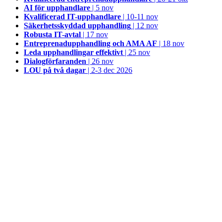
AI för upphandlare
| 5 nov
Kvalificerad IT-upphandlare
| 10-11 nov
Säkerhetsskyddad upphandling
| 12 nov
Robusta IT-avtal
| 17 nov
Entreprenadupphandling och AMA AF
| 18 nov
Leda upphandlingar effektivt
| 25 nov
Dialogförfaranden
| 26 nov
LOU på två dagar
| 2-3 dec 2026