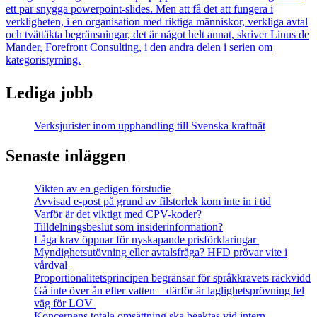
ett par snygga powerpoint-slides. Men att få det att fungera i
verkligheten, i en organisation med riktiga människor, verkliga avtal
och tvättäkta begränsningar, det är något helt annat, skriver Linus de
Mander, Forefront Consulting, i den andra delen i serien om
kategoristyrning.
Lediga jobb
Verksjurister inom upphandling till Svenska kraftnät
Senaste inläggen
Vikten av en gedigen förstudie
Avvisad e-post på grund av filstorlek kom inte in i tid
Varför är det viktigt med CPV-koder?
Tilldelningsbeslut som insiderinformation?
Låga krav öppnar för nyskapande prisförklaringar
Myndighetsutövning eller avtalsfråga? HFD prövar vite i
vårdval
Proportionalitetsprincipen begränsar för språkkravets räckvidd
Gå inte över ån efter vatten – därför är laglighetsprövning fel
väg för LOV
Koncernens totala omsättning ska beaktas vid intern