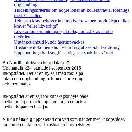
upphandling
Tilldelningskriterier om högre löner än kollektivavtal förenliga
med EU‑rätten
Tekniska krav behöver inte motiveras – men produktspecifika
kräver ”eller likvärdigt”
Leverantör som inte uppfyllt obligatoriskt krav skulle
utvärderas
Utgånget anbud kunde återuppväckas
Bristande dokumentation vid intervjubaserad utvärdering
Upphandlingsskadeavgift – fråga om sanktionsvärdet
Bo Nordlin, tidigare chefredaktör för
Upphandling24, startade i september 2015
Inköpsrådet. Det är en ny sajt med fokus på
inköp och upphandling och med större djup
och mer analys.
Inköpsrådet är en sajt för kunskapsutbyte både
mellan inköpare och upphandlare, men också
mellan köpare och säljare.
Vill du hålla dig uppdaterad om vad som händer med Inköpsrådet,
prenumerera då på vårt kostnadsfria nyhetsbrev.