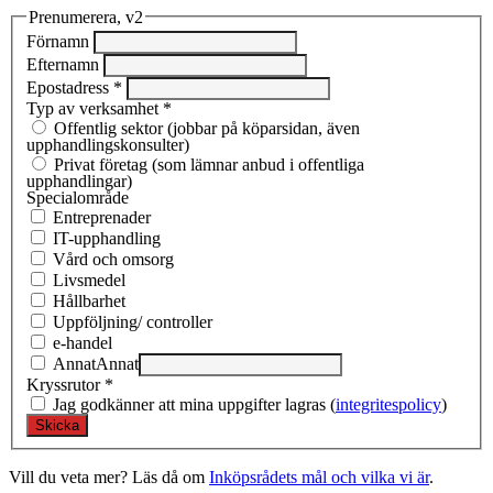
Prenumerera, v2
Förnamn
Efternamn
Epostadress
*
Typ av verksamhet
*
Offentlig sektor (jobbar på köparsidan, även
upphandlingskonsulter)
Privat företag (som lämnar anbud i offentliga
upphandlingar)
Specialområde
Entreprenad­er
IT-upphandling
Vård och omsorg
Livsmedel
Hållbarhet
Uppföljning/ controller
e-handel
Annat
Annat
Kryssrutor
*
Jag godkänner att mina uppgifter lagras (
integritespolicy
)
Vill du veta mer? Läs då om
Inköpsrådets mål och vilka vi är
.