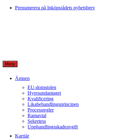
Skip
Prenumerera på Inköpsrådets nyhetsbrev
to
content
Meny
Ämnen
EU-domstolen
Hyresundantaget
Kvalificering
Likabehandlingsprincipen
Processregler
Ramavtal
Sekretess
Upphandlingsskadeavgift
Karriär